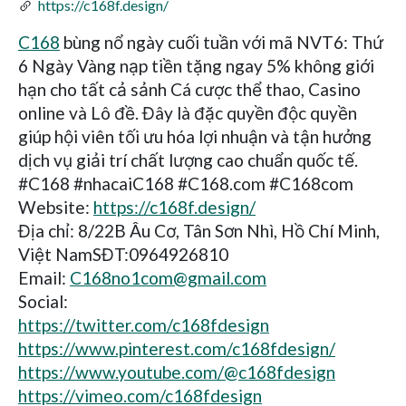
https://c168f.design/
C168
bùng nổ ngày cuối tuần với mã NVT6: Thứ
6 Ngày Vàng nạp tiền tặng ngay 5% không giới
hạn cho tất cả sảnh Cá cược thể thao, Casino
online và Lô đề. Đây là đặc quyền độc quyền
giúp hội viên tối ưu hóa lợi nhuận và tận hưởng
dịch vụ giải trí chất lượng cao chuẩn quốc tế.
#C168 #nhacaiC168 #C168.com #C168com
Website:
https://c168f.design/
Địa chỉ: 8/22B Âu Cơ, Tân Sơn Nhì, Hồ Chí Minh,
Việt NamSĐT:0964926810
Email:
C168no1com@gmail.com
Social:
https://twitter.com/c168fdesign
https://www.pinterest.com/c168fdesign/
https://www.youtube.com/@c168fdesign
https://vimeo.com/c168fdesign