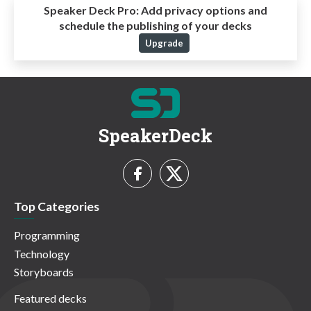
Speaker Deck Pro:
Add privacy options and
schedule the publishing of your decks
Upgrade
SpeakerDeck
Top Categories
Programming
Technology
Storyboards
Featured decks