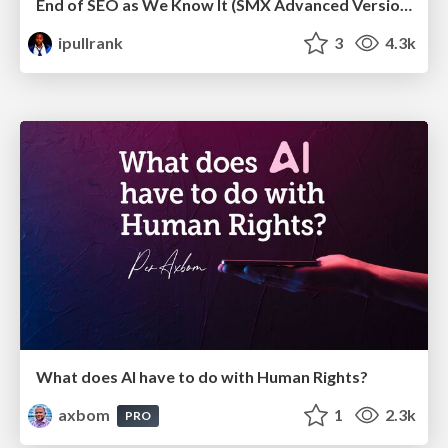
End of SEO as We Know It (SMX Advanced Version)
ipullrank
3
4.3k
What does AI have to do with Human Rights?
axbom
1
2.3k
PRO