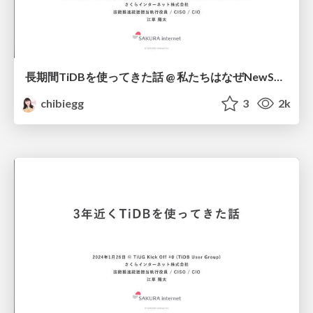
長期間TiDBを使ってきた話 @ 私たちはなぜNewSQLを使うのかTiDB選定5社が語る選定理由と活用LT / Experiences with TiDB Over Time
chibiegg
3
2k