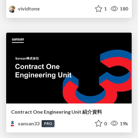
vividtone
1
180
Contract One Engineering Unit 紹介資料
sansan33
0
19k
PRO