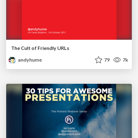
The Cult of Friendly URLs
andyhume
79
7k