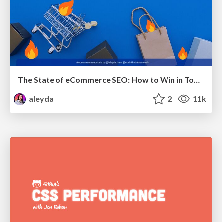
The State of eCommerce SEO: How to Win in Today's Products SERPs - #SEOweek
aleyda
2
11k