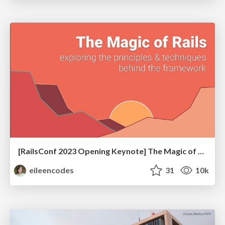
[RailsConf 2023 Opening Keynote] The Magic of Rails
eileencodes
31
10k