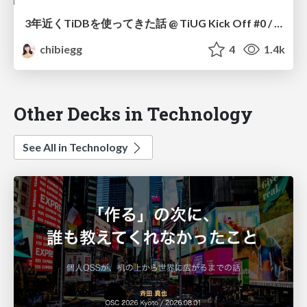
3年近くTiDBを使ってきた話 @ TiUG Kick Off #0 / My Journey with TiDB: Nearly Three Years On @ TiDB User Group Kick Off #0
chibiegg
4
1.4k
Other Decks in Technology
See All in Technology