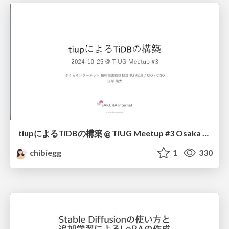
tiupによるTiDBの構築 @ TiUG Meetup #3 Osaka / Building TiDB with TiUP
chibiegg
1
330