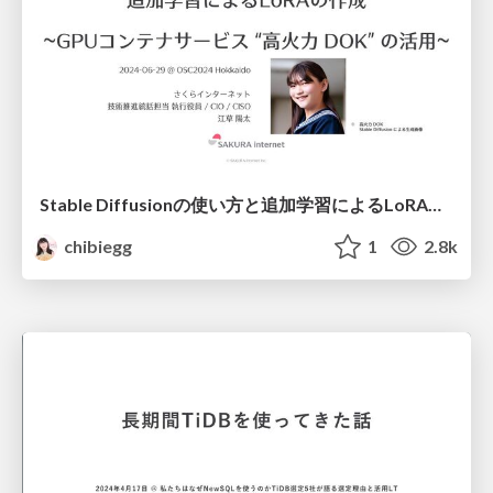
Stable Diffusionの使い方と 追加学習によるLoRAの作成 ~GPUコンテナサービス “高火力 DOK” の活用~ @ 2024-06-29 OSC2024 Hokkaido / Stable Diffusion and Creating LoRA with Additional Training ~ with 'Koukaryoku DOK' ~
chibiegg
1
2.8k