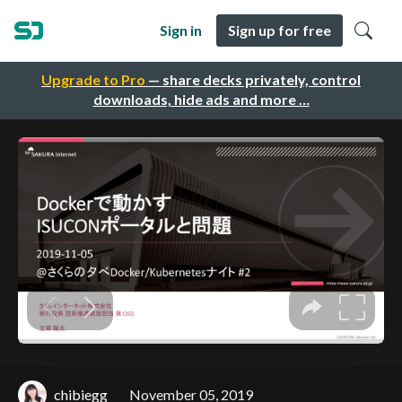
Sign in
Sign up for free
Upgrade to Pro
— share decks privately, control
downloads, hide ads and more …
chibiegg
November 05, 2019