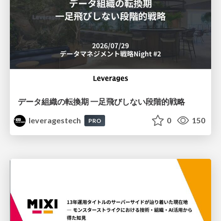
データ組織の転換期 一足飛びしない段階的戦略
leveragestech
0
150
PRO