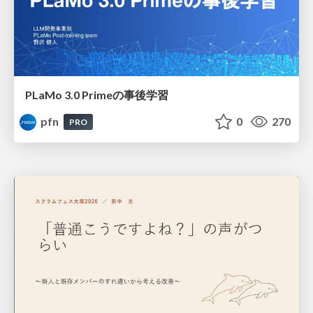
PLaMo 3.0 Primeの事後学習
pfn
0
270
PRO