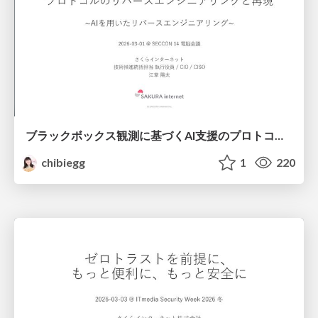
ブラックボックス観測に基づくAI支援のプロトコルのリバースエンジニアリングと再現 ~AIを用いたリバースエンジニアリング~ @ SECCON 14 電脳会議 / Reverse Engineering and Reproduction of an AI-Assisted Protocol Based on Black-Box Observation @ SECCON 14 DENNO-KAIGI
chibiegg
1
220