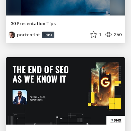
30 Presentation Tips
portentint
1
360
PRO