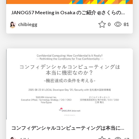
JANOG57 Meeting in Osaka のご紹介 @さくらの聖夜 2025 / Introduction to JANOG57 Meeting in Osaka
chibiegg
0
81
コンフィデンシャルコンピューティングは本当に機密なのか？@ 2025-08-23 LOCAL Developer Day ’25 Security with 在札幌米国総領事館 / Confidential Computing Truly Confidential? @ 2025-08-23 LOCAL Developer Day ’25 Security with the U.S. Consulate General in Sapporo