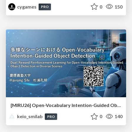
cygames
0
150
PRO
[MIRU26] Open-Vocabulary Intention-Guided Object Detection in Diverse Scenes
keio_smilab
0
140
PRO