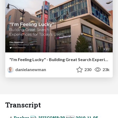
"I'm Feeling Lucky" - Building Great Search Experiences for Today's Users (#IAC19)
danielanewman
230
23k
Transcript
Docker-), ISUCON8;39. 2019-11-05