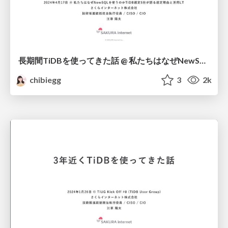
長期間TiDBを使ってきた話 @ 私たちはなぜNewSQLを使うのかTiDB選定5社が語る選定理由と活用LT / Experiences with TiDB Over Time
chibiegg
3
2k