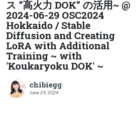
ス “高火力 DOK” の活用~ @
2024-06-29 OSC2024
Hokkaido / Stable
Diffusion and Creating
LoRA with Additional
Training ~ with
'Koukaryoku DOK' ~
chibiegg
June 29, 2024