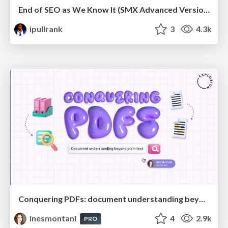
End of SEO as We Know It (SMX Advanced Version)
ipullrank
3
4.3k
Conquering PDFs: document understanding beyond plain text
inesmontani
4
2.9k
PRO