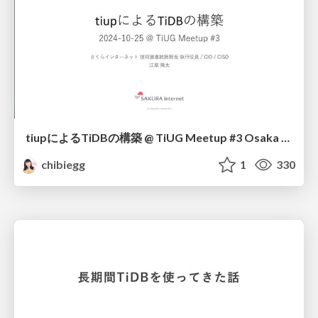
tiupによるTiDBの構築 @ TiUG Meetup #3 Osaka / Building TiDB with TiUP
chibiegg
1
330