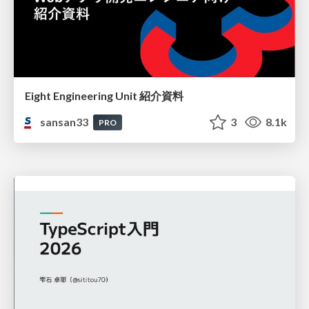
Eight Engineering Unit 紹介資料
sansan33
3
8.1k
PRO