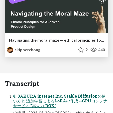
Navigating the moral maze — ethical principles for Al-driven product design
skipperchong
2
440
Transcript
© SAKURA internet Inc. Stable Diffusionの使
い⽅と 追加学習によるLoRAの作成 ~GPUコンテナ
サービス “⾼⽕⼒ DOK”
の活⽤~ 2024-06-29 @ OSC2024 Hokkaido さくらイ