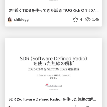
3年近くTiDBを使ってきた話 @ TiUG Kick Off #0 / My Journey with TiDB: Nearly Three Years On @ TiDB User Group Kick Off #0
chibiegg
4
1.4k
SDR (Software Defined Radio) を使った無線の解析 @ 2023-02-11 SECCON 電脳会議 2022 / Wireless Analyzing using SDR @ SECCON 2022