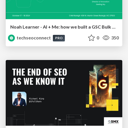
Noah Learner - AI + Me: how we built a GSC Bulk Export data pipeline
techseoconnect
0
350
PRO