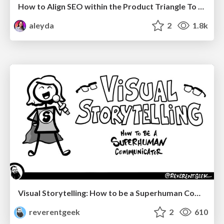
How to Align SEO within the Product Triangle To Get Buy-In & Support - #RIMC
aleyda
2
1.8k
Visual Storytelling: How to be a Superhuman Communicator
reverentgeek
2
610