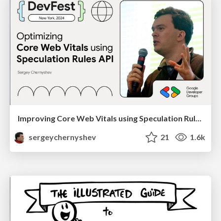
Improving Core Web Vitals using Speculation Rules API
sergeychernyshev
21
1.6k