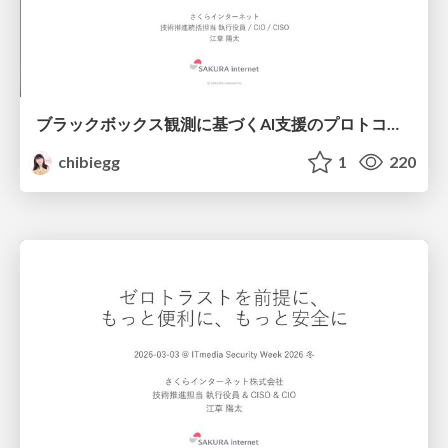
ブラックボックス観測に基づくAI支援のプロトコルのリバースエンジニアリングと再現 ~AIを用いたリバースエンジニアリング~ @ SECCON 14 電脳会議 / Reverse Engineering and Reproduction of an AI-Assisted Protocol Based on Black-Box Observation @ SECCON 14 DENNO-KAIGI
chibiegg
1
220