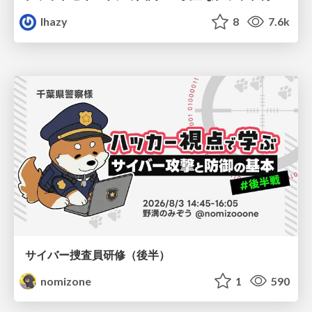
lhazy
8
7.6k
サイバー捜査員研修（後半）
nomizone
1
590