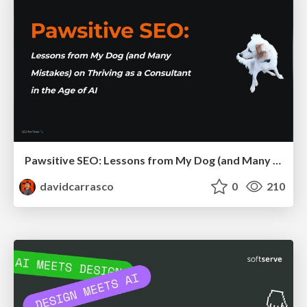
Pawsitive SEO: Lessons from My Dog (and Many Mistakes) on Thriving as a Consultant in the Age of AI
davidcarrasco
0
210