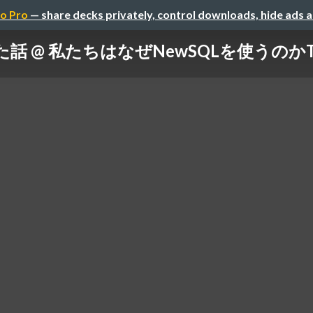
o Pro
— share decks privately, control downloads, hide ads 
話 @ 私たちはなぜNewSQLを使うのかTi