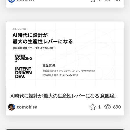
AI時代に設計が 最大の生産性レバーになる 意図駆動開発とデータを消さない設計｜Don't Delete Your Data or Your Intent — Design as the Deepest Lever in the AI Era
tomohisa
1
690