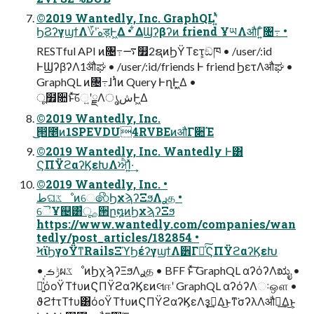
©2019 Wantedly, Inc. GraphQLʹ͍ͭͯ
ϦϨʔγϣϯΛ؆ܿʹهड़Ͱ͖Δ • ͋ΔϢʔβʔͷ friend ҰཡΛऔΓ͍ͨ৔߹ •
RESTful API ͷ৔߹࠷௿2ຊͷϦΫΤετ͕ඞཁ • /user/:id
ͰϢʔβʔΛ1݅औಘ • /user/:id/friends Ͱ friend ϦετΛऔಘ •
GraphQL ͷ৔߹ɺ1ͭͷ Query ͰղܾͰ͖Δ •
ू໿૚ͱͯ͠େ͍ʹྗΛൃشͰ͖Δ
©2019 Wantedly, Inc.
͜͜൒೥ͷ1SPEVDU4RVBEͷऔΓ૊Έ
©2019 Wantedly, Inc. Wantedly Ͱ͸
ϚΠΫϩαʔϏεԽΛਐΊ͍ͯ·͢
©2019 Wantedly, Inc. •
طଘػೳͷେ෯ϦχϡʔΞϧΛ࣮ࢪத •
ୈҰ஄͸ืू࡞੒ը໘ͷϦχϡʔΞϧ
https://www.wantedly.com/companies/wan
tedly/post_articles/182854 •
ϞϊϦγοΫͳRailsΞϓϦέʔγϣϯΛ੾Γ่ͯ͠ϚΠΫϩαʔϏεԽ
• ݱࡏผػೳͷϦχϡʔΞϧΛ࣮ࢪத • BFF ͱͯ͠ GraphQL αʔόʔΛಋೖ •
૿͍͑ͯ͘όοΫΤϯυͷϚΠΫϩαʔϏεͷલஈʹ GraphQL αʔόʔΛઃஔ •
ϑϩϯτΤϯυ͸όοΫΤϯυͷϚΠΫϩαʔϏεΛҙࣝ͢Δ͜ͱͳ͘σʔλΛऔಘ͢Δ͜ͱ͕