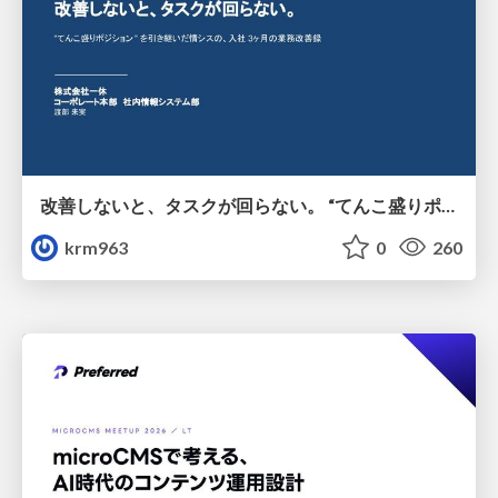
改善しないと、タスクが回らない。 “てんこ盛りポジション” を引き継いだ情シスの、入社3ヶ月の業務改善録
krm963
0
260