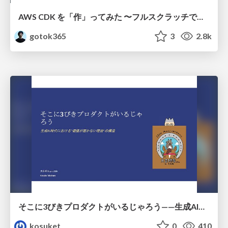
AWS CDK を「作」ってみた 〜フルスクラッチで見えた CDK の裏側〜 / aws-cdk-from-scratch
gotok365
3
2.8k
そこに3びきプロダクトがいるじゃろう——生成AI時代における“価値が届かない理由”の構造
kosuket
0
410