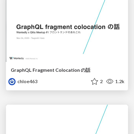
GraphQL Fragment Colocation の話
chloe463
2
1.2k