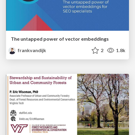
The untapped power of vector embeddings
frankvandijk
2
1.8k