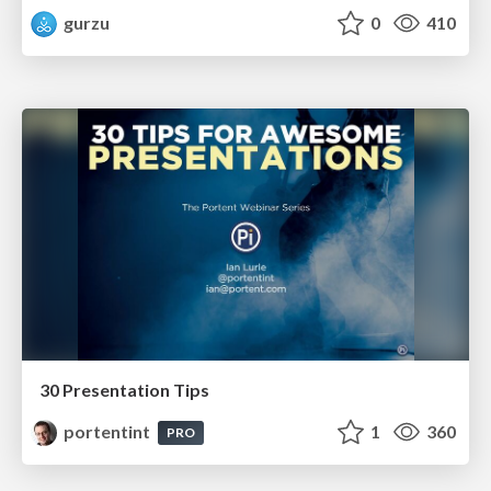
gurzu
0
410
30 Presentation Tips
portentint
1
360
PRO