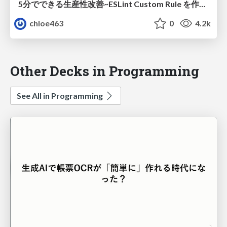
5分でできる生産性改善~ESLint Custom Rule を作ろう~
chloe463
0
4.2k
Other Decks in Programming
See All in Programming