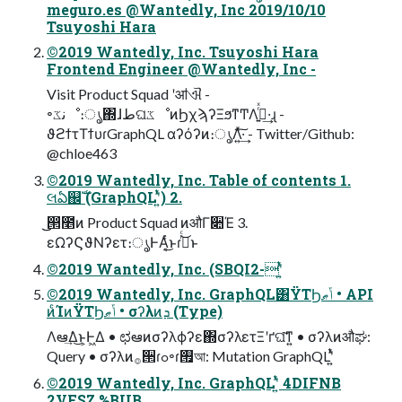
meguro.es @Wantedly, Inc 2019/10/10
Tsuyoshi Hara
©2019 Wantedly, Inc. Tsuyoshi Hara
Frontend Engineer @Wantedly, Inc -
Visit Product Squad ʹॴଐ -
৽نػೳ։ൃ΍ɺطଘػೳͷϦχϡʔΞϧͳͲΛߦ͍ͬͯ·͢ɻ -
ϑϩϯτΤϯυɾGraphQL αʔόʔͷ։ൃΛ͍ͯ͠·͢ - Twitter/Github:
@chloe463
©2019 Wantedly, Inc. Table of contents 1.
લఏ஌ࣝ (GraphQLʹ͍ͭͯ) 2.
͜͜൒೥ͷ Product Squad ͷऔΓ૊Έ 3.
εΩʔϚϑΝʔετ։ൃͰΑ͔ͬͨ͜ͱɾࠔͬͨ͜ͱ
©2019 Wantedly, Inc. (SBQI2-ʹ͍ͭͯ
©2019 Wantedly, Inc. GraphQL͸ΫΤϦݴޠ • API
ͷͨΊͷΫΤϦݴޠ • σʔλͷܕ (Type)
Λఆٛ͢Δ͜ͱ͕Ͱ͖Δ • ಛఆͷσʔλϕʔε΍σʔλετΞʹґଘ͠ͳ͍ • σʔλͷऔಘ:
Query • σʔλͷ࡞੒ɾߋ৽ɾ࡟আ: Mutation GraphQLʹ͍ͭͯ
©2019 Wantedly, Inc. GraphQLʹ͍ͭͯ 4DIFNB
2VFSZ %BUB