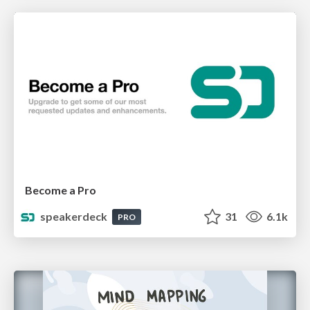
Become a Pro
speakerdeck
31
6.1k
PRO