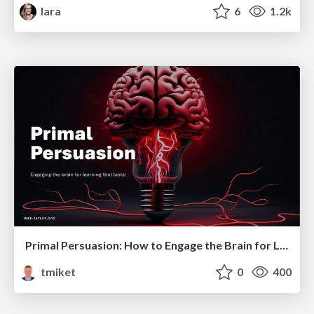
lara
6
1.2k
Primal Persuasion: How to Engage the Brain for Learning That Lasts
tmiket
0
400