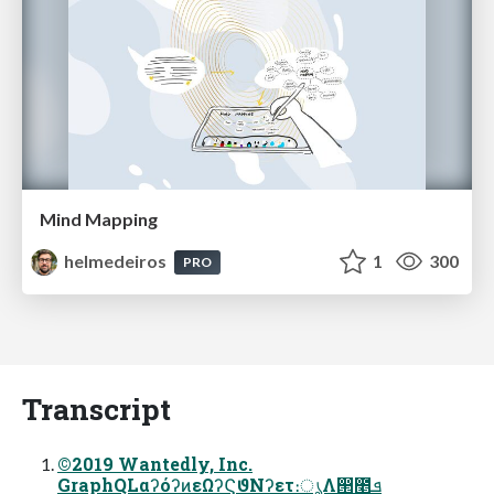
Mind Mapping
helmedeiros
1
300
PRO
Transcript
©2019 Wantedly, Inc.
GraphQLαʔόʔͷεΩʔϚϑΝʔετ։ൃΛ൒೥ܦͯ