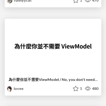
funnyycat
1
470
為什麼你並不需要ViewModel / No, you don't need a ViewModel
lovee
1
480