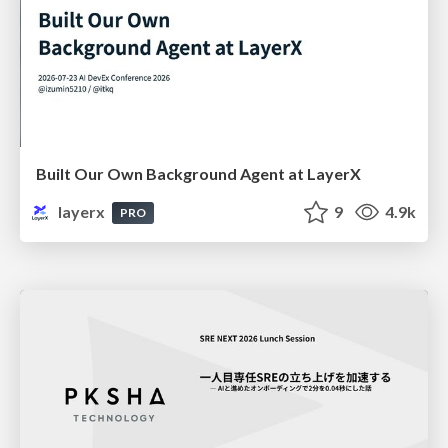
Built Our Own Background Agent at LayerX
layerx
9
4.9k
PRO