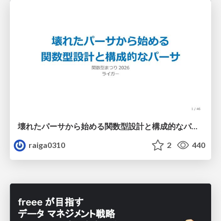
壊れたパーサから始める関数型設計と構成的なパーサ #fp_matsuri
raiga0310
2
440