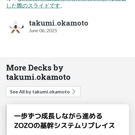
した際のスライドです
。
takumi.okamoto
June 06, 2025
More Decks by
takumi.okamoto
See All by takumi.okamoto