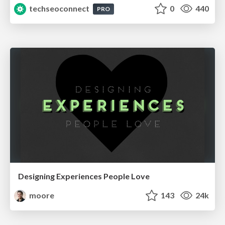
techseoconnect
0
440
PRO
Designing Experiences People Love
moore
143
24k