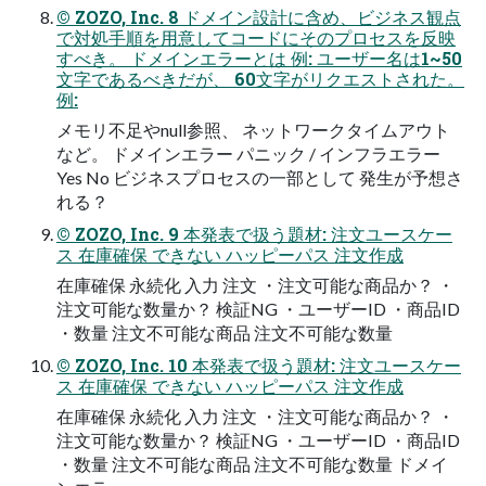
© ZOZO, Inc. 8 ドメイン設計に含め、ビジネス観点
で対処手順を用意してコードにそのプロセスを反映
すべき。 ドメインエラーとは 例: ユーザー名は1~50
文字であるべきだが、 60文字がリクエストされた。
例:
メモリ不足やnull参照、 ネットワークタイムアウト
など。 ドメインエラー パニック / インフラエラー
Yes No ビジネスプロセスの一部として 発生が予想さ
れる？
© ZOZO, Inc. 9 本発表で扱う題材: 注文ユースケー
ス 在庫確保 できない ハッピーパス 注文作成
在庫確保 永続化 入力 注文 ・注文可能な商品か？ ・
注文可能な数量か？ 検証NG ・ユーザーID ・商品ID
・数量 注文不可能な商品 注文不可能な数量
© ZOZO, Inc. 10 本発表で扱う題材: 注文ユースケー
ス 在庫確保 できない ハッピーパス 注文作成
在庫確保 永続化 入力 注文 ・注文可能な商品か？ ・
注文可能な数量か？ 検証NG ・ユーザーID ・商品ID
・数量 注文不可能な商品 注文不可能な数量 ドメイ