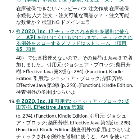
在庫確保 できない ハッピーパス 注文作成 在庫確保
永続化 入力 注文 ・注文可能な商品か？ ・注文可能
な数量か？ 検証NG ドメインエラー
© ZOZO, Inc. 17 チェックされる例外を過剰に使う
と、API を使いにくいものにします。 チェックされ
る例外をスローするメソッドはストリーム （項目
45 –項目
48） では直接使えないので、その負荷は Java 8 で増
加しました。 引用元: ジョシュア・ブロック; 柴田芳
樹. Eﬀective Java 第3版 (p. 294). (Function). Kindle
Edition. 引用元: ジョシュア・ブロック; 柴田芳樹.
Eﬀective Java 第3版 (p. 298). (Function). Kindle Edition.
検査例外の多用はつらいよ
© ZOZO, Inc. 18 引用元: ジョシュア・ブロック; 柴
田芳樹. Eﬀective Java 第3版
(p. 294). (Function). Kindle Edition. 引用元: ジョシュ
ア・ブロック; 柴田芳樹. Eﬀective Java 第3版 (p. 298).
(Function). Kindle Edition. 検査例外の多用はつらいよ
チェックされる例外を過剰に使うと、API を使いに