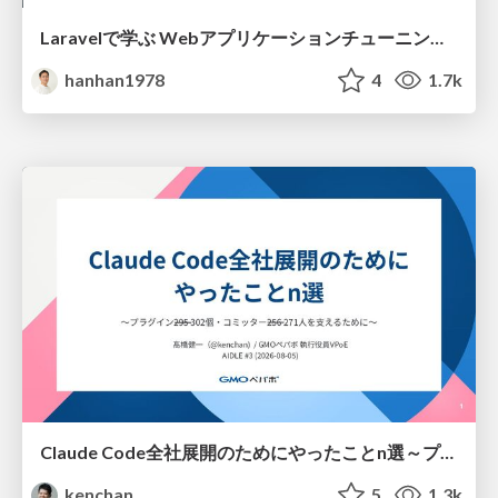
Laravelで学ぶ Webアプリケーションチューニング入門/web_application_tuning_101
hanhan1978
4
1.7k
Claude Code全社展開のためにやったことn選～プラグイン302個・コミッター271人を支えるために～
kenchan
5
1.3k