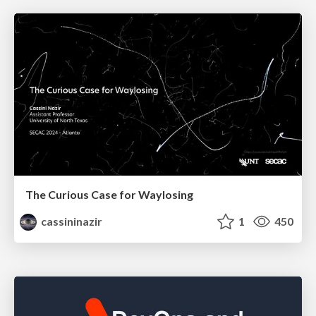
The Curious Case for Waylosing
cassininazir
1
450