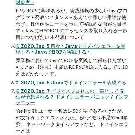
対象者 ◦
FPやROPに興味あるが、実践経験の少ないJavaプロ
グラマ • 発表のスタンス ◦ あえて小難しい用語は使
わず、具体例やコードを示して実践的な内容を目指
す ◦ JavaにFPやROPのエッセンスを取り入れる一歩
目につなげたい 本発表について
© ZOZO, Inc. 5 目次 • Javaでドメインエラーを表
現する • JavaでROPを実践する •
実業務においてJavaでROPを実践して得られた学び
• まとめ 【注意】本題のROPの話題に入るまでに10
分ほどかかります。
© ZOZO, Inc. 6 Javaでドメインエラーを表現する
© ZOZO, Inc. 7 ビジネスプロセスの一部として 発
生が予想される？ ドメインエラー パニック / インフ
ラエラー
Yes No 例: ユーザー名は1~50文字であるべきだが、
60文字がリクエストされた。 例: メモリ不足やnull参
照、 ネットワークタイムアウトなど。 ドメインエラ
ーとは