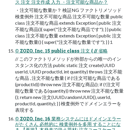
ス 注文 注文作成 入力 ・注文可能な商品か？
・注文可能な数量か？ 検証NG ファクトリメソッド
検査例外 注文不可能な商品 注文不可能な数量 public
class 注文不能な商品 extends Exception { public 注文
不能な商品(){ super("注文不能な商品です"); } } public
class 注文不能な数量 extends Exception { public 注文
不能な数量() { super("注文不能な数量です"); } }１
© ZOZO, Inc. 15 public class 注文 { // 省略
// このファクトリメソッドが外部からの唯一のイン
スタンス化の方法 public static 注文 create(UUID
userId, UUID productId, int quantity) throws 注文不能
な商品 , 注文不能な数量 { if (!注文可能な商品である
(productId)) throw new 注文不能な商品(); if (!注文可
能な数量である(quantity)) throw new 注文不能な数量
(); return new 注文(UUID.randomUUID(), userId,
productId, quantity); } } 検査例外でドメインエラーを
表現する
© ZOZO, Inc. 16 業務システムにはドメインエラー
がたくさん 必然的に 検査例外を多用 することにな
る 【再掲】本発表で扱う題材: 注文ユースケース