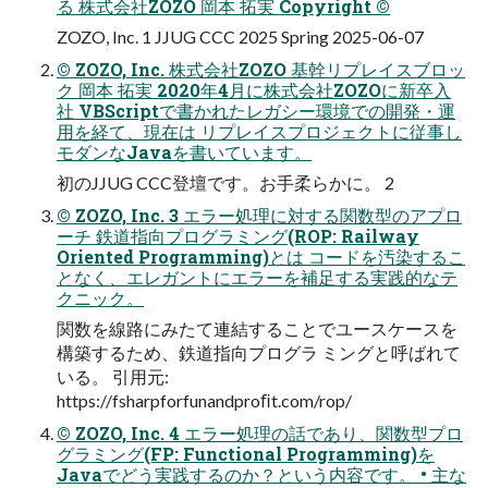
る 株式会社ZOZO 岡本 拓実 Copyright ©
ZOZO, Inc. 1 JJUG CCC 2025 Spring 2025-06-07
© ZOZO, Inc. 株式会社ZOZO 基幹リプレイスブロッ
ク 岡本 拓実 2020年4月に株式会社ZOZOに新卒入
社 VBScriptで書かれたレガシー環境での開発・運
用を経て、現在は リプレイスプロジェクトに従事し
モダンなJavaを書いています。
初のJJUG CCC登壇です。お手柔らかに。 2
© ZOZO, Inc. 3 エラー処理に対する関数型のアプロ
ーチ 鉄道指向プログラミング(ROP: Railway
Oriented Programming)とは コードを汚染するこ
となく、エレガントにエラーを補足する実践的なテ
クニック。
関数を線路にみたて連結することでユースケースを
構築するため、鉄道指向プログラ ミングと呼ばれて
いる。 引用元:
https://fsharpforfunandproﬁt.com/rop/
© ZOZO, Inc. 4 エラー処理の話であり、関数型プロ
グラミング(FP: Functional Programming)を
Javaでどう実践するのか？という内容です。 • 主な