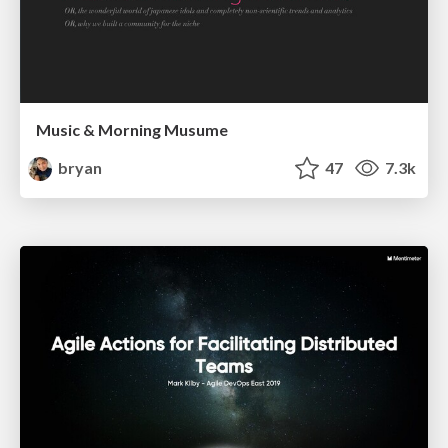
Music & Morning Musume
bryan
47
7.3k