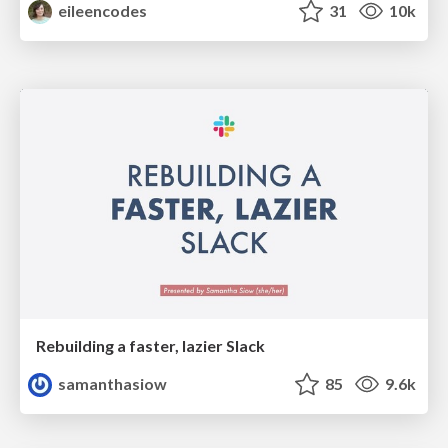
eileencodes
31
10k
Rebuilding a faster, lazier Slack
samanthasiow
85
9.6k