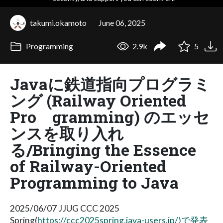
takumi.okamoto
June 06, 2025
Programming
2.9k
5
Javaに鉄道指向プログラミ
ング (Railway Oriented
Pro gramming) のエッセ
ンスを取り入れ
る/Bringing the Essence
of Railway-Oriented
Programming to Java
2025/06/07 JJUG CCC 2025
Spring(
https://ccc2025spring.java-users.jp/)で発表