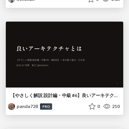
【やさしく解説 設計編・中級 #6】良いアーキテクチャとは ～ 一本の登り道の、行き先 ～
panda728
0
210
PRO