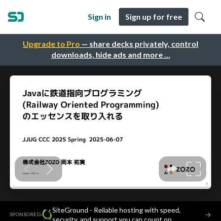
Sign in
Sign up for free
Upgrade to Pro
— share decks privately, control
downloads, hide ads and more …
SiteGround - Reliable hosting with speed,
·
→
SPONSORED
security, and support you can count on.