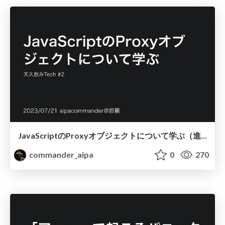
JavaScriptのProxyオブジェクトについて学ぶ（進捗無）
commander_aipa
0
270