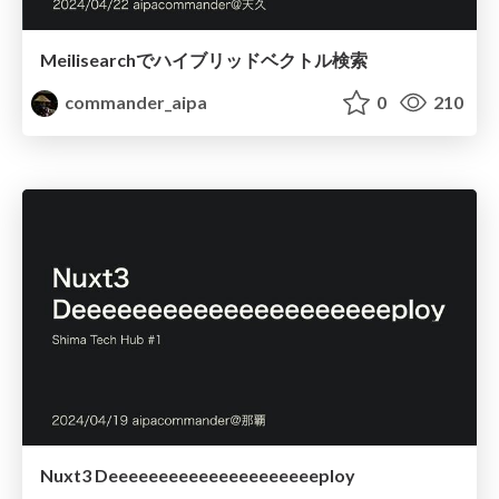
Meilisearchでハイブリッドベクトル検索
commander_aipa
0
210
Nuxt3 Deeeeeeeeeeeeeeeeeeeeeploy