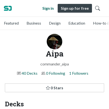
Sign in
Sign up for free
Featured
Business
Design
Education
How-to &
Aipa
commander_aipa
40 Decks
0 Following
1 Followers
0 Stars
Decks