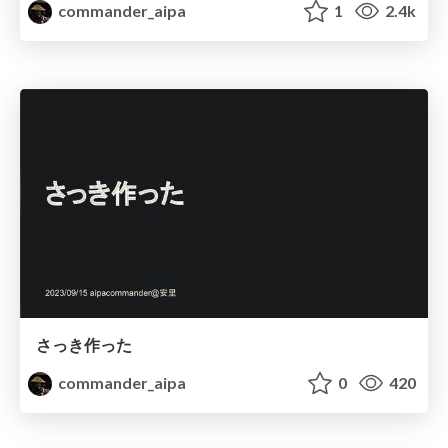
commander_aipa
1
2.4k
さっき作った
commander_aipa
0
420