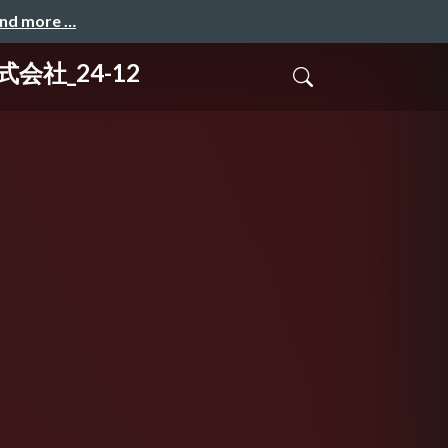
and more …
社_24-12