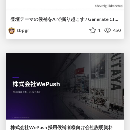
登壇テーマの候補をAIで掘り起こす / Generate CfP Ideas via-AI
tbpgr
1
450
株式会社WePush 採用候補者様向け会社説明資料