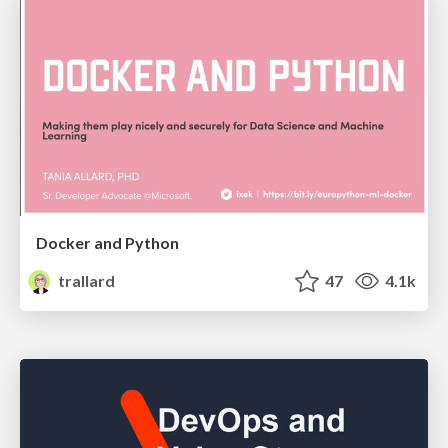
Docker and Python
trallard
47
4.1k