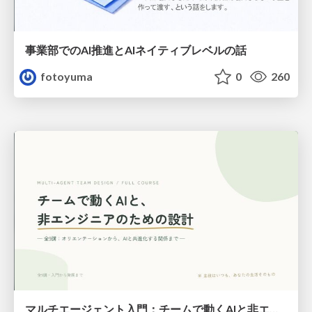
事業部でのAI推進とAIネイティブレベルの話
fotoyuma
0
260
マルチエージェント入門：チームで動くAIと非エンジニアのための設計（Claude Code）