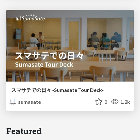
スマサテでの日々 -Sumasate Tour Deck-
sumasate
0
1.2k
Featured