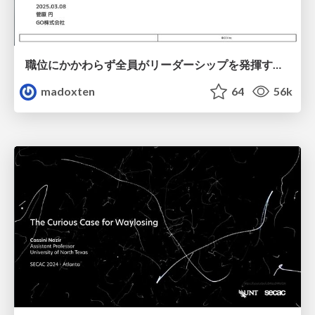
職位にかかわらず全員がリーダーシップを発揮するチーム作り / Building a team where everyone can demonstrate leadership regardless of position
madoxten
64
56k