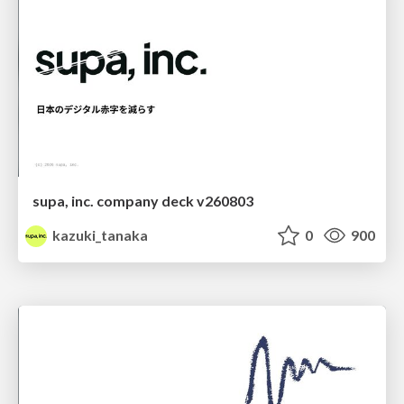
supa, inc. company deck v260803
kazuki_tanaka
0
900