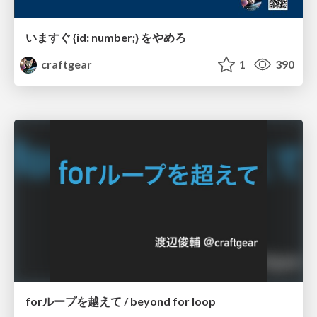
いますぐ {id: number;} をやめろ
craftgear
1
390
forループを越えて / beyond for loop