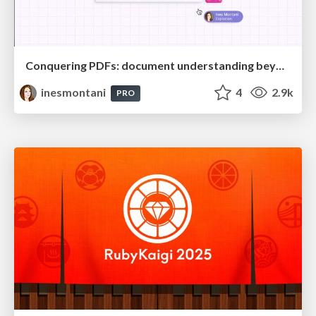
Conquering PDFs: document understanding beyond plain text
inesmontani
4
2.9k
PRO