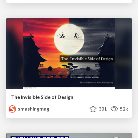
The Invisible Side of Design
smashingmag
301
52k