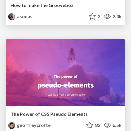
How to make the Groovebox
asonas
2
2.3k
The Power of CSS Pseudo Elements
geoffreycrofte
82
6.5k