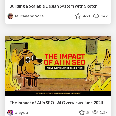
Building a Scalable Design System with Sketch
lauravandoore
463
34k
The Impact of AI in SEO - AI Overviews June 2024 Edition
aleyda
5
1.2k