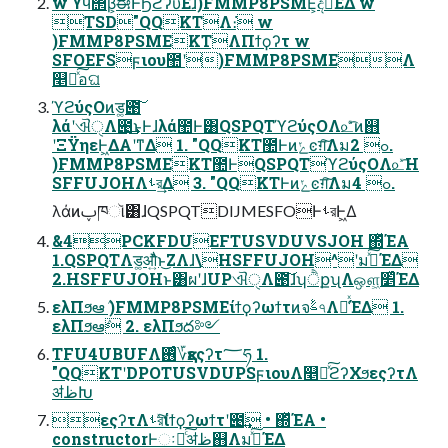
w ϒϥ΢β͕ࣗಈͰϦϩʔυ͞Εɺ)FMMP8PSME͕දࣔ͞ΕΔ w
TSD"QQKTΛ։͘ w
)FMMP8PSMEKTΛΠϯϙʔτ w
SFOEFSϝιου಺ʹ)FMMP8PSMEΛ
௥Ճͯ͠อଘ
ϓϩύςΟͷड͚౉͠
λάʹଐੑΛ౉͢͜ͱͰɺλά಺Ͱ͸QSPQTϓϩύςΟΛ௨ͯͦ͡ͷ஋
ʹΞΫηεͰ͖ΔΑ͏ʹͳΔ 1. "QQKT಺Ͱͷݺͼग़͠Λมߋ 2.
)FMMP8PSMEKT಺ͰQSPQTϓϩύςΟΛ௨ͯ͡H
SFFUJOHΛࢀর͢Δ 3. "QQKTͰͷݺͼग़͠Λมߋ 4.
λάͷࢠཁૉ͸ɺQSPQTDIJMESFOͰࢀরͰ͖Δ
&4PCKFDUEFTUSVDUVSJOH ΍ͬͯΈΑ͏
1.QSPQTΛड͚औ͍ͬͯͨͱ͜ΖΛɺ\HSFFUJOH^ʹมߋͯ͠ΈΔ
2.HSFFUJOHͱ͸ผʹɺUPଐੑΛ౉͠ɺʮੈքʯΛஔ͖׵͑ͯΈΔ
ελΠϧఆٛ )FMMP8PSMEίϯϙʔωϯτͷจࣈ৭Λม͑ͯΈΔ 1.
ελΠϧఆٛ 2. ελΠϧద༻
TFU4UBUFΛ࢖ͬͨ؆қεςʔτ؅ཧ 1.
"QQKTʹDPOTUSVDUPSϝιουΛ௥Ճͯ͠ϩʔΧϧεςʔτΛ
ॳظԽ
εςʔτΛࢀরͯ͠ίϯϙʔωϯτʹ౉͢ • ΍ͬͯΈΑ͏ •
constructorͰઃఆͨ͠ॳظ஋Λมߋͯ͠ΈΔ