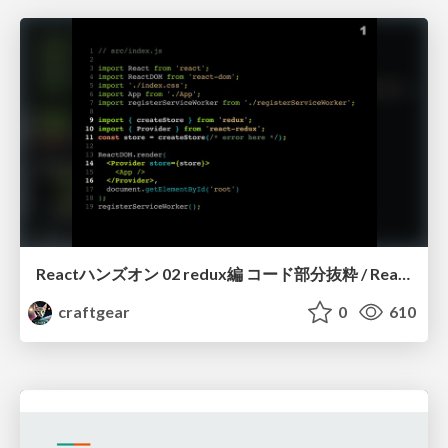
Reactハンズオン 02 redux編 コード部分抜粋 / React Handson 02 redux (excerpt)
craftgear
0
610