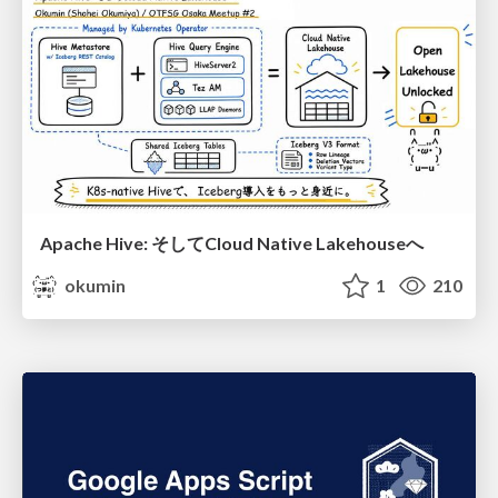
Apache Hive: そしてCloud Native Lakehouseへ
okumin
1
210