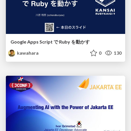
Google Apps Script で Ruby を動かす
kawahara
0
130