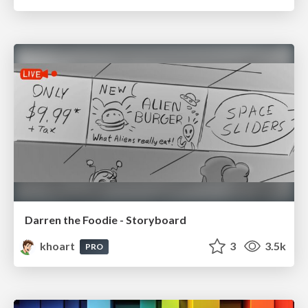
Darren the Foodie - Storyboard
khoart
3
3.5k
PRO