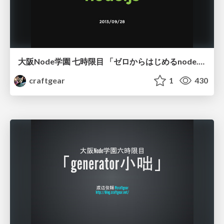
大阪Node学園 七時限目 「ゼロからはじめるnode.js」
craftgear
1
430