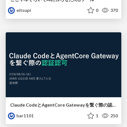
eitsupi
0
370
Claude CodeとAgentCore Gatewayを繋ぐ際の認証認可 / Authentication and authorization when connecting Claude Code with AgentCore Gateway
har1101
1
250