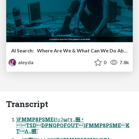
AI Search: Where Are We & What Can We Do About It?
aleyda
0
7.8k
Transcript
)FMMP8PSMEίϯϙʔωϯτ࡞੒ •
TSDDPNQPOFOUT)FMMP8PSMEK
TΛ࡞੒ͯ͠։͘