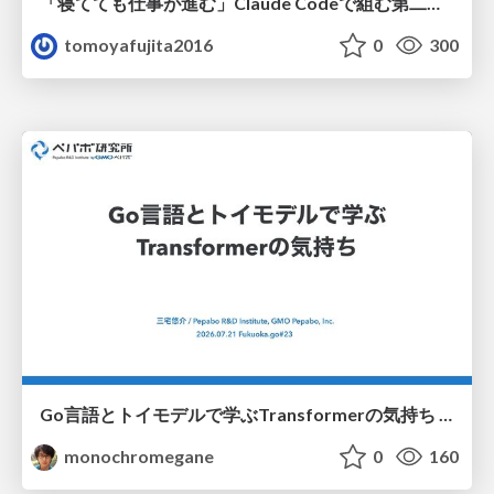
「寝てても仕事が進む」Claude Codeで組む第二の脳
tomoyafujita2016
0
300
Go言語とトイモデルで学ぶTransformerの気持ち / fukuokago23-transformer
monochromegane
0
160