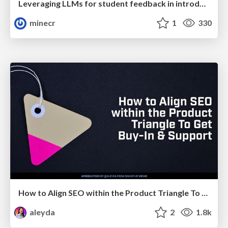
Leveraging LLMs for student feedback in introductory data science courses - posit::conf(2025)
minecr
1
330
How to Align SEO within the Product Triangle To Get Buy-In & Support - #RIMC
aleyda
2
1.8k