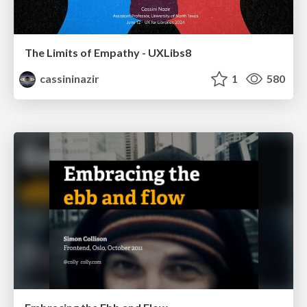
The Limits of Empathy - UXLibs8
cassininazir
1
580