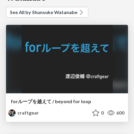
See All by Shunsuke Watanabe
forループを越えて / beyond for loop
craftgear
0
600