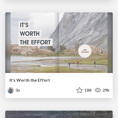
It's Worth the Effort
3n
188
29k