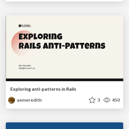
Exploring anti-patterns in Rails
aemeredith
3
450