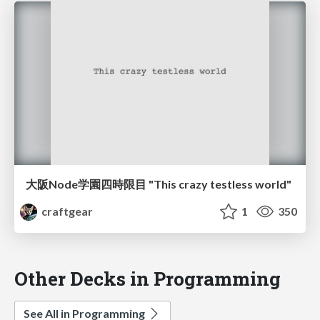
大阪Node学園四時限目 "This crazy testless world"
craftgear
1
350
Other Decks in Programming
See All in Programming