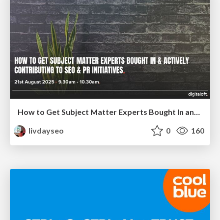
How to Get Subject Matter Experts Bought In and Actively Contributing to SEO & PR Initiatives.
livdayseo
0
160