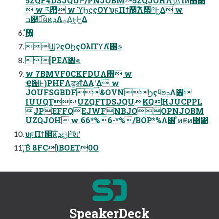
5ZQF4DSJQUͰ/PNJOBM5ZQJOHΛ࣮ݱ͢ΔͨΊͷ޻෉
 w ར఺ w ϓϦϛςΟϒʹυϝΠϯ஌ࣝΛ෇༩Ͱ͖Δ w
ߏ଄͕ಉ͡ผͷܕΛ࡞Δ͜ͱ͕Ͱ͖Δ
࢖͍ํ
ϢʔςΟϦςΟλΠϓΛ࢖͏ํ๏
[PEΛ࢖͏ํ๏
w 7BMVF0CKFDUΛ࢖͏ w
Ҿ਺Ͱ)PHFΛड͚औΔΑ͏ʹ͢Δ w
JOUFSGBDF&OVNϦςϥϧܕΛ࢖͏
IUUQTUZQFTDSJQUKQHJUCPPL
JPEFFQEJWFNBJOOPNJOBM
UZQJOH w 66*%6-*%/BOP*%Λ࢖͏ ͦͷଞͷ޻෉
υϝΠϯ஌ࣝͷܕදݱͰ҆͝શʹ
͓͠Βͤ 8FC)BOET0O
SpeakerDeck