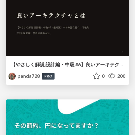
【やさしく解説 設計編・中級 #6】良いアーキテクチャとは ～ 一本の登り道の、行き先 ～
panda728
0
200
PRO