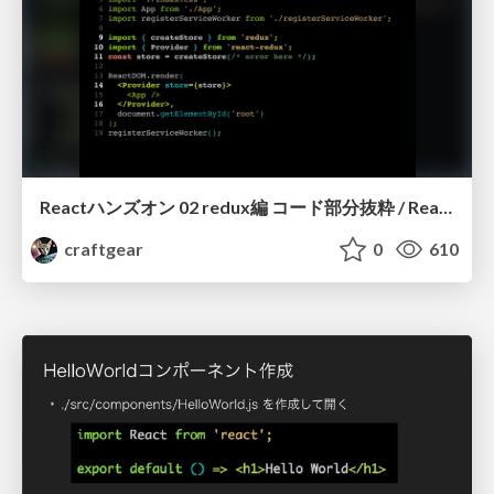
Reactハンズオン 02 redux編 コード部分抜粋 / React Handson 02 redux (excerpt)
craftgear
0
610