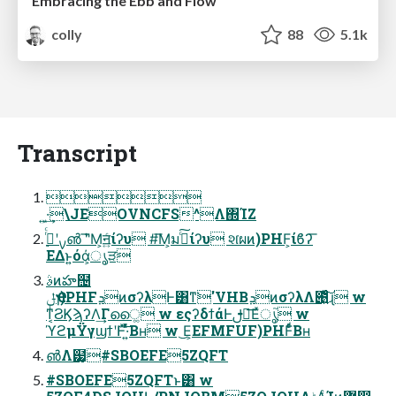
Embracing the Ebb and Flow
colly
88
5.1k
Transcript

͍·͙͢\JEOVNCFS^Λ΍ΊΖ
ΕΔͱ͍͏όά͕ൃੜ
ࣄͷహ຤
ݪҼɿ)PHFܕͷσʔλͰ͸ͳ͘'VHBܕͷσʔλΛ౉͍ͯͨ͠ɻ w
ͳ͔ͥϨϏϡʔΛ͢Γൈ͚ w εςʔδϯάͰࢦఠ͞Εͯൃ֮ w
ϓϩμΫγϣϯʹͰͯ͠·͍ͬͯͨΒʜ w ͜Ε͕EFMFUF)PHFͩͬͨΒʜ
൵ܶΛ๷͙#SBOEFE5ZQFT
#SBOEFE5ZQFTͱ͸ w