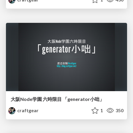
大阪Node学園 六時限目 「generator小咄」
craftgear
1
350