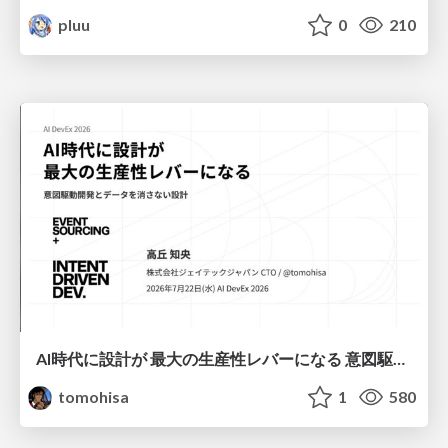
pluu
0
210
AI時代に設計が 最大の生産性レバーになる 意図駆動開発とデータを消さない設計｜Don't Delete Your Data or Your Intent — Design as the Deepest Lever in the AI Era
tomohisa
1
580