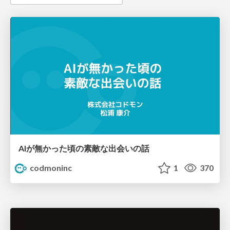
AIが無かった頃の素敵な出会いの話
codmoninc
1
370