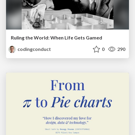
Ruling the World: When Life Gets Gamed
codingconduct
0
290