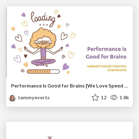
Performance Is Good for Brains [We Love Speed 2024]
tammyeverts
12
1.8k