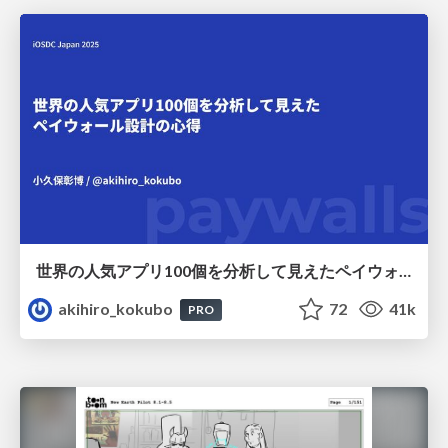
世界の人気アプリ100個を分析して見えたペイウォール設計の心得
akihiro_kokubo
72
41k
PRO