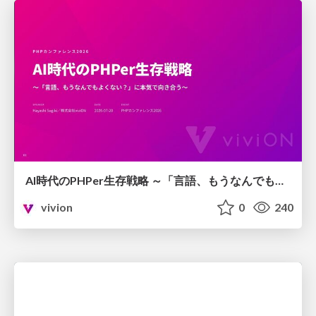
AI時代のPHPer生存戦略 ～「言語、もうなんでもよくない？」に本気で向き合う～
vivion
0
240