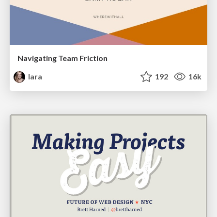
Navigating Team Friction
lara
192
16k