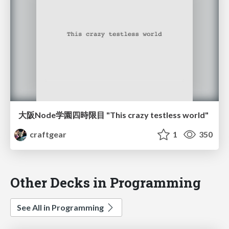
大阪Node学園四時限目 "This crazy testless world"
craftgear
1
350
Other Decks in Programming
See All in Programming