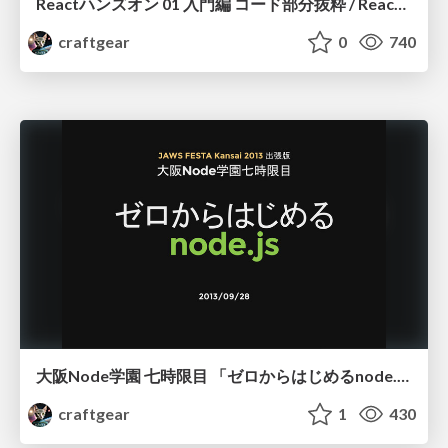
Reactハンズオン 01 入門編 コード部分抜粋 / React Handson 01 components (excerpt)
craftgear
0
740
大阪Node学園 七時限目 「ゼロからはじめるnode.js」
craftgear
1
430