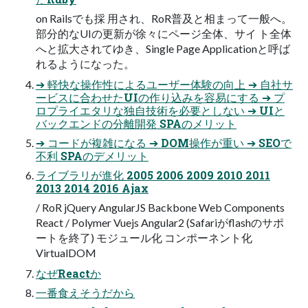
on Railsでも採 用され、RoR普及と相まって一般へ。
部分的なUIの更新が徐々にページ全体、サイ ト全体
へと拡大されてゆき、Single Page Applicationと呼ば
れるようになった。
➔ 軽快な操作性によるユーザー体験の向上 ➔ 自社サ
ービスに合わせたUIの作り込みを容易にする ➔ プ
ロプライエタリな独自技術を必要としない ➔ UIと
バックエンドの分離開発 SPAのメリット
➔ コードが複雑になる ➔ DOM操作が重い ➔ SEOで
不利 SPAのデメリット
ライブラリが進化 2005 2006 2009 2010 2011
2013 2014 2016 Ajax
/ RoR jQuery AngularJS Backbone Web Components
React / Polymer Vuejs Angular2 (Safariがflashのサポ
ートを終了) モジュール化 コンポーネント化
VirtualDOM
なぜReactか
一番食えそうだから