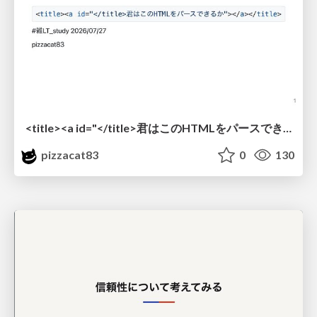
<title><a id="</title>君はこのHTMLをパースできるか"></a></title> #雑LT_study
pizzacat83
0
130