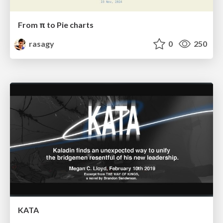
From π to Pie charts
rasagy
0
250
KATA