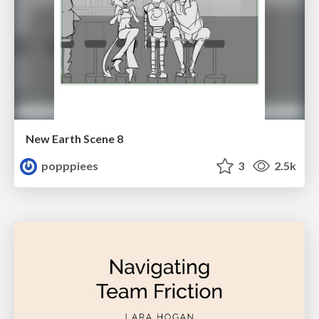
New Earth Scene 8
popppiees
3
2.5k