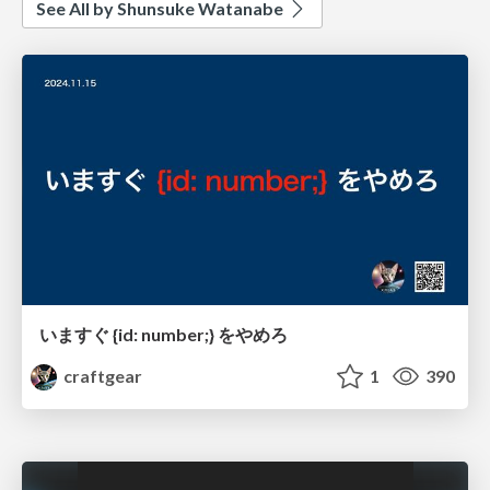
See All by Shunsuke Watanabe
いますぐ {id: number;} をやめろ
craftgear
1
390