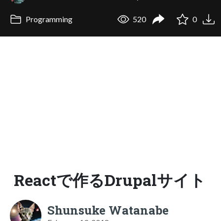
Programming
520
0
Reactで作るDrupalサイト
Shunsuke Watanabe