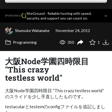
SiteGround - Reliable hosting with speed,
·
→
SPONSORED
security, and support you can count on.
Shunsuke Watanabe
November 24, 2012
Programming
350
1
大阪Node学園四時限目
"This crazy
testless world"
大阪Node学園四時限目 "This crazy testless world"
のスライドを少し手直ししたものです｡
testacularとtestemのconfigファイルを追記しまし