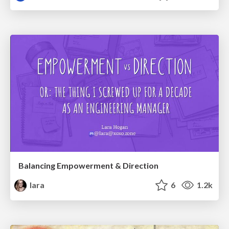
Balancing Empowerment & Direction
lara
6
1.2k