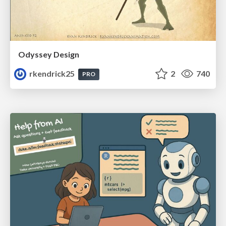
Odyssey Design
rkendrick25
2
740
PRO