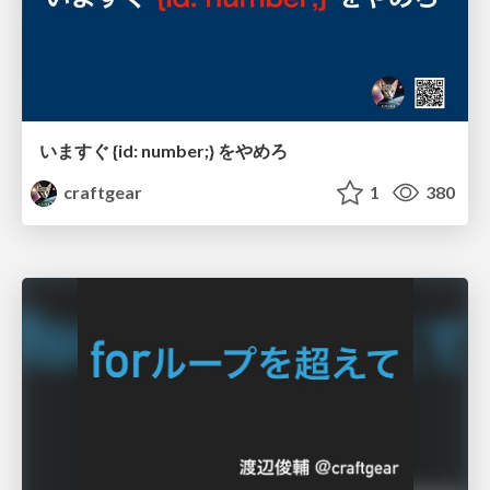
いますぐ {id: number;} をやめろ
craftgear
1
380