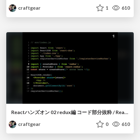
craftgear
1
610
Reactハンズオン 02 redux編 コード部分抜粋 / React Handson 02 redux (excerpt)
craftgear
0
610