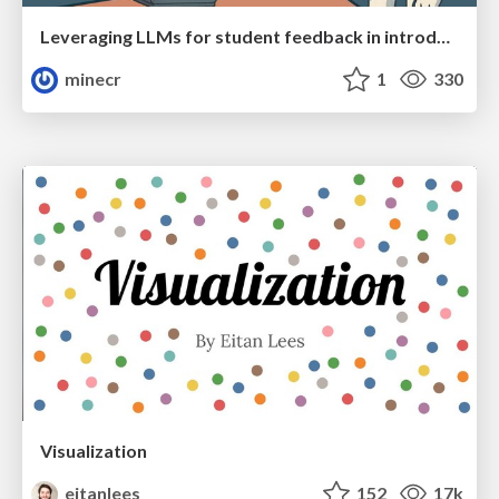
Leveraging LLMs for student feedback in introductory data science courses - posit::conf(2025)
minecr
1
330
Visualization
eitanlees
152
17k