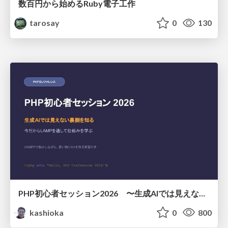
数百円から始めるRuby電子工作
tarosay
0
130
PHP初心者セッション2026 〜生成AIでは見えない裏側を知る：今だからLAMPを通して仕組みを学ぶ〜
kashioka
0
800