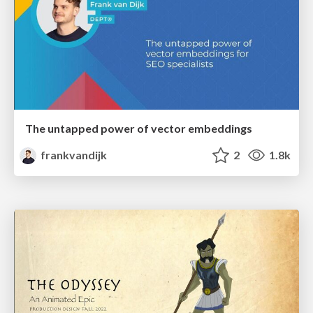
The untapped power of vector embeddings
frankvandijk
2
1.8k