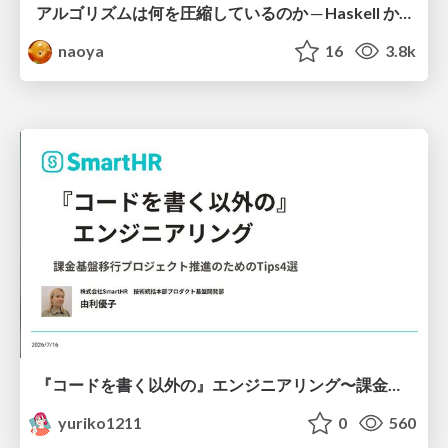
アルゴリズムは何を圧縮しているのか ─ Haskell から育った「圧縮代数」というメンタルモデル
naoya
16
3.8k
『コードを書く以外の』エンジニアリング〜課金基盤移行プロジェクト推進のためのTips4選
yuriko1211
0
560