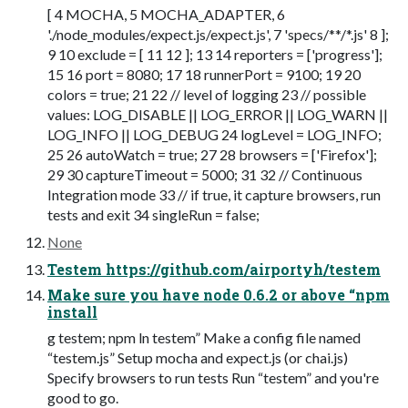
[ 4 MOCHA, 5 MOCHA_ADAPTER, 6
'./node_modules/expect.js/expect.js', 7 'specs/**/*.js' 8 ];
9 10 exclude = [ 11 12 ]; 13 14 reporters = ['progress'];
15 16 port = 8080; 17 18 runnerPort = 9100; 19 20
colors = true; 21 22 // level of logging 23 // possible
values: LOG_DISABLE || LOG_ERROR || LOG_WARN ||
LOG_INFO || LOG_DEBUG 24 logLevel = LOG_INFO;
25 26 autoWatch = true; 27 28 browsers = ['Firefox'];
29 30 captureTimeout = 5000; 31 32 // Continuous
Integration mode 33 // if true, it capture browsers, run
tests and exit 34 singleRun = false;
None
Testem https://github.com/airportyh/testem
Make sure you have node 0.6.2 or above “npm
install
­g testem; npm ln testem” Make a config file named
“testem.js” Setup mocha and expect.js (or chai.js)
Specify browsers to run tests Run “testem” and you're
good to go.