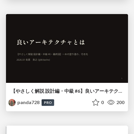
【やさしく解説 設計編・中級 #6】良いアーキテクチャとは ～ 一本の登り道の、行き先 ～
panda728
0
200
PRO