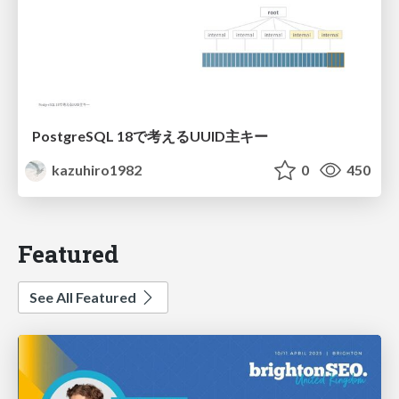
PostgreSQL 18で考えるUUID主キー
kazuhiro1982
0
450
Featured
See All Featured