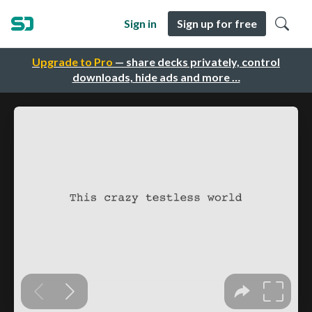
Sign in
Sign up for free
Upgrade to Pro
— share decks privately, control
downloads, hide ads and more …