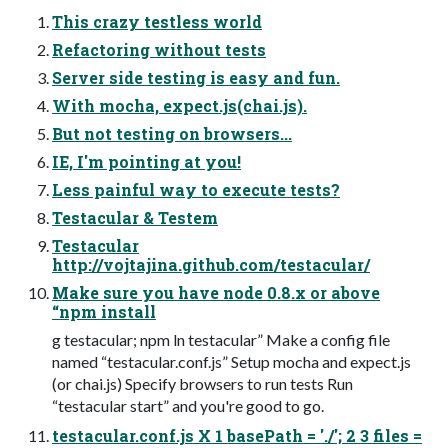
This crazy testless world
Refactoring without tests
Server side testing is easy and fun.
With mocha, expect.js(chai.js).
But not testing on browsers...
IE, I'm pointing at you!
Less painful way to execute tests?
Testacular & Testem
Testacular
http://vojtajina.github.com/testacular/
Make sure you have node 0.8.x or above
“npm install
­g testacular; npm ln testacular” Make a config file
named “testacular.conf.js” Setup mocha and expect.js
(or chai.js) Specify browsers to run tests Run
“testacular start” and you're good to go.
testacular.conf.js X 1 basePath = './'; 2 3 files =