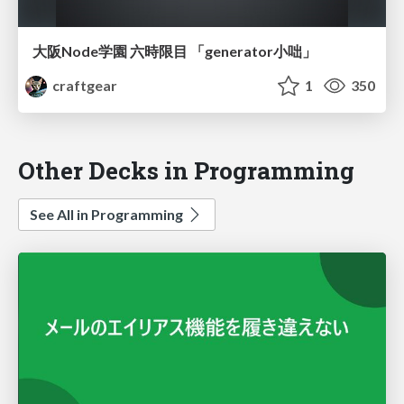
大阪Node学園 六時限目 「generator小咄」
craftgear
1
350
Other Decks in Programming
See All in Programming