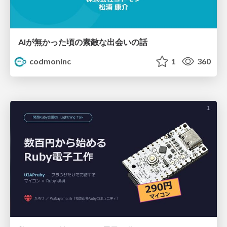
AIが無かった頃の素敵な出会いの話
codmoninc
1
360