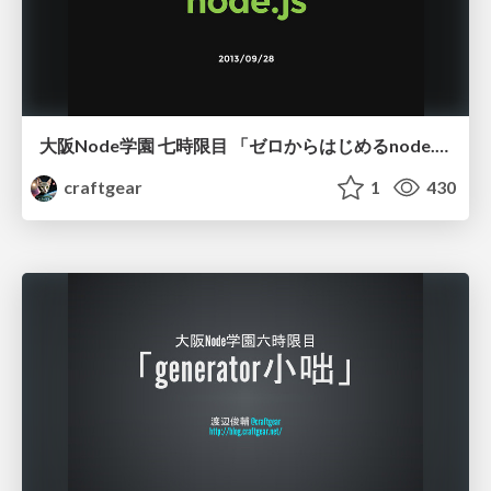
大阪Node学園 七時限目 「ゼロからはじめるnode.js」
craftgear
1
430