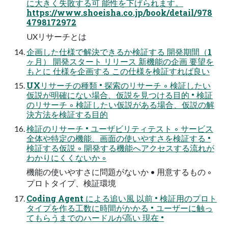
に大きく失敗する可 能性を下げられます。
https://www.shoeisha.co.jp/book/detail/978
4798172972
UXリサーチとは
企画した仕様で解決できるか検証する 開発期間（1
ヶ月） 開発スタート リリース 新機能の企画 要望を
もとに 仕様を企画する この仕様を検証すれば良い
UXリサーチの種類 • 探索のリサーチ ◦ 検証したい
仮説が明確にない場合、仮説を見つける目的 • 検証
のリサーチ ◦ 検証したい仮説がある場合、仮説の解
決方法を検証する目的
検証のリサーチ • ユーザビリティテスト ◦ サービス
全体や特定の機能、画面の使いやすさを検証する •
検証する仮説 ◦ 開発する機能へアクセスする流れが
わかりにくくないか ◦
機能の使いやすさに問題がないか • 用意するもの ◦
プロトタイプ、検証環境
Coding Agent による追い風 以前 • 検証用のプロト
タイプを作る工数に時間がかかる • ユーザーに触っ
てもらうまでのハードルが高い 現在 •