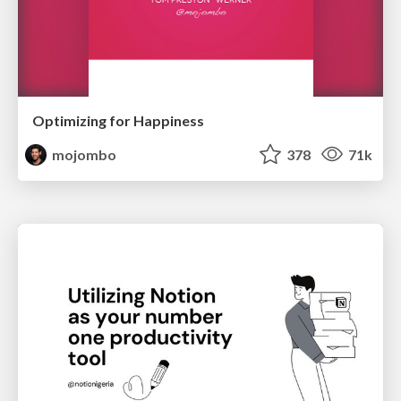
Optimizing for Happiness
mojombo
378
71k