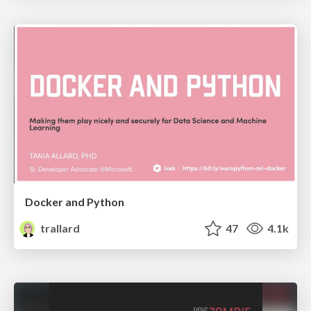
Docker and Python
trallard
47
4.1k