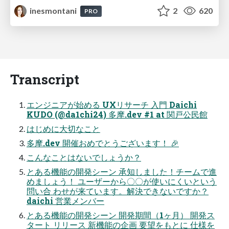
inesmontani
2
620
PRO
Transcript
エンジニアが始める UXリサーチ 入門 Daichi
KUDO (@da1chi24) 多摩.dev #1 at 関戸公民館
はじめに大切なこと
多摩.dev 開催おめでとうございます！ 🎉
こんなことはないでしょうか？
とある機能の開発シーン 承知しました！チームで進
めましょう！ ユーザーから〇〇が使いにくいという
問い合 わせが来ています。解決できないですか？
daichi 営業メンバー
とある機能の開発シーン 開発期間（1ヶ月） 開発ス
タート リリース 新機能の企画 要望をもとに 仕様を