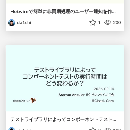
Hotwireで簡単に非同期処理のユーザー通知を作る / broadcast using Turbo
da1chi
1
200
テストライブラリによってコンポーネントテストの実行時間はどう変わるか / component-test-performance-by-library