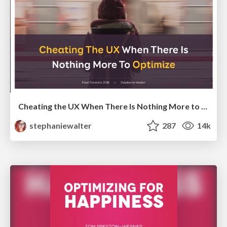
Cheating the UX When There Is Nothing More to Optimize - PixelPioneers
stephaniewalter
287
14k