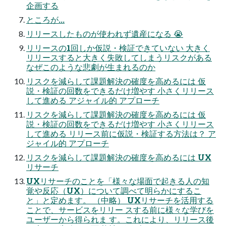
企画する
ところが...
リリースしたものが使われず遺産になる 😭
リリースの1回しか仮説・検証できていない 大きく
リリースすると大きく失敗してしまうリスクがある
なぜこのような悲劇が生まれるのか
リスクを減らして課題解決の確度を高めるには 仮
説・検証の回数をできるだけ増やす 小さくリリース
して進める アジャイル的 アプローチ
リスクを減らして課題解決の確度を高めるには 仮
説・検証の回数をできるだけ増やす 小さくリリース
して進める リリース前に仮説・検証する方法は？ ア
ジャイル的 アプローチ
リスクを減らして課題解決の確度を高めるには UX
リサーチ
UXリサーチのことを「様々な場面で起きる人の知
覚や反応（UX）について調べて明らかにするこ
と」と定めます。 （中略） UXリサーチを活用する
ことで、サービスをリリー スする前に様々な学びを
ユーザーから得られま す。これにより、リリース後