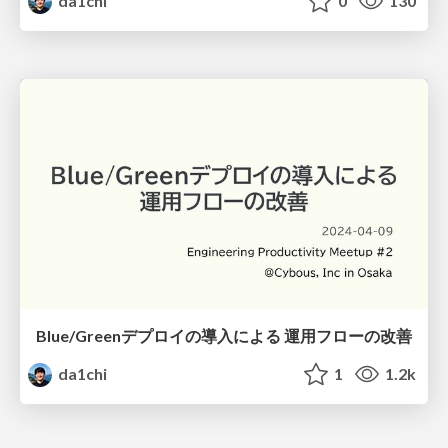
da1chi
0
130
Blue/Greenデプロイの導入による 運用フローの改善
da1chi
1
1.2k