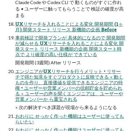
Claude Code や Codex CLI で 動くものがすぐに作れ
る • ユーザーに触ってもらうことで 検証の確度が高
まる
UXリサーチを入れることによる変化 開発期間 (1ヶ
月) 開発スタート リリース 新機能の企画 Before
事前検証で開発プランが 具体的になるので 開発期間
が減らせる UXリサーチを入れることによる変化 開
発スタート リリース 新機能の企画 開発スタート時
点で より確度の高い仕様が できている
開発期間 (3週間) After リリース
エンジニアがUXリサーチを行うメリット • リサー
チで得た知見をすぐプロダクトに反映できる ◦ 動く
ものを作り、直接価値を提供できるエンジニアの特
権 • ユーザーや営業メンバーの信頼貯金を貯められ
る ◦ ユーザーの声を聞くエンジニアは、ユーザーや
営業メンバーか ら重宝される
◦ 次の解決すべき課題が現場から来るようになる
おわりに せっかく作った機能はユーザーに使っても
らいたい
おわりに せっかく作った機能はユーザーに使っても