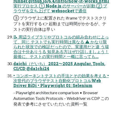
runner.github.io/6.4/intro/how-it-works.html
実行プロセス ① Node.js のサーバーが起動 ② ブ
ラウザを立ち上げて websocketで通信
③ ブラウザ上に配置された iframe でテストスクリ
プトを実行する 👉 起動までは時間がかかるが、テ
ストの実行自体は早 い
📝 周辺ライブラリやプロトコルの組み合わせによっ
て、同じ テストでも実行時間は異なる ⚠ かなり限
られた状況での検証だったので、実運用だと違 う場
合は十分ありうる 知見ある方はぜひ話しましょう！
最後に、テストの実行時間と一概に言っても...
daichi（だいち） 2022〜2025 Angular, Tools,
CI/CD @da1chi24
• コンポーネントテストの手法とその効果を考える •
次世代のブラウザテスト自動化プロトコルWeb
Driver BiDi • Playwright 01: Selenium
- Playwright architecture comparison • Browser
Automation Tools Protocols – Webdriver vs CDP この
発表で参考にさせていただいた資料一覧