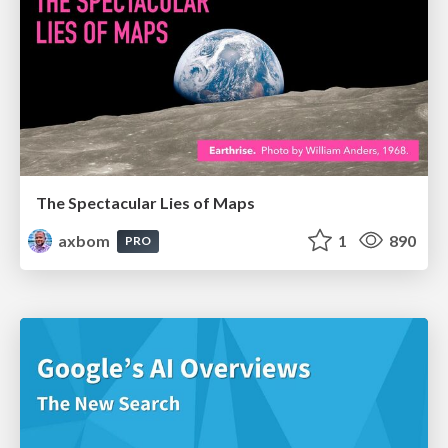
The Spectacular Lies of Maps
axbom
1
890
PRO