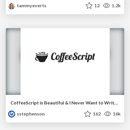
tammyeverts
12
1.2k
CoffeeScript is Beautiful & I Never Want to Write Plain JavaScript Again
sstephenson
162
16k