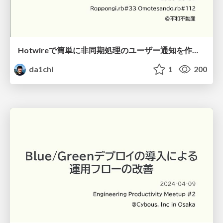
Hotwireで簡単に非同期処理のユーザー通知を作る / broadcast using Turbo
da1chi
1
200