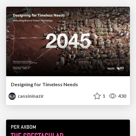
Designing for Timeless Needs
cassininazir
1
430