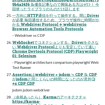
9b4a34f6 📝優良記事なので興味ある方はぜひ！ 今
回使ったライブラリのものだけ話します
一方向にHTTP通信を行って操作する。間にDriver
が必要 毎回通信するため、ブラウザ操作に時間がか
かる Webdriver Protocol ➕ webdriverio
Browser Automation Tools Protocols
– Webdriver vs CDP
WebSocketでコネクションする。Driverを介さな
い Webdriver Protocolよりも安定していて速い
Chrome Devtools Protocol (CDP) Playwright
01: Selenium
- Playwright architecture comparison playwright Web
Test Runner
Assertionはwebdriver > jsdom ≒ CDP 📝 CDP
がjsdomと同じくらいの時間になったのが意外🧐
+α CDP CDP
jsdom jsdom webdriver
（余裕あったら） Karmaのアーキテクチャ
https://karma-