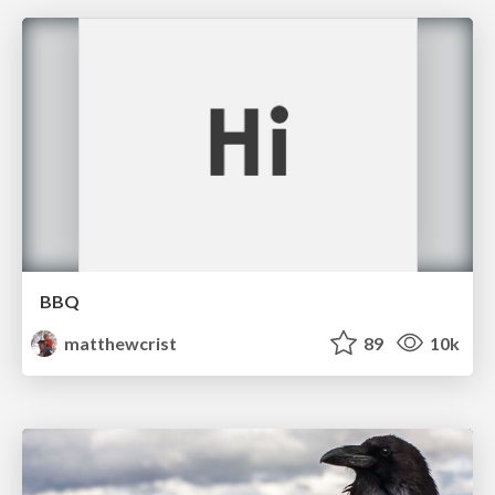
BBQ
matthewcrist
89
10k