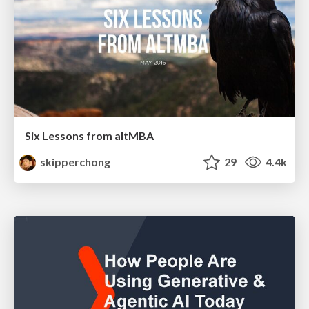
Six Lessons from altMBA
skipperchong
29
4.4k