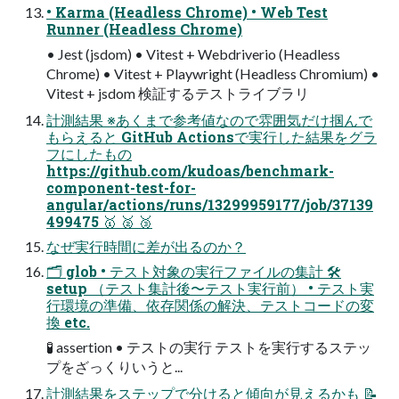
• Karma (Headless Chrome) • Web Test
Runner (Headless Chrome)
• Jest (jsdom) • Vitest + Webdriverio (Headless
Chrome) • Vitest + Playwright (Headless Chromium) •
Vitest + jsdom 検証するテストライブラリ
計測結果 ※あくまで参考値なので雰囲気だけ掴んで
もらえると GitHub Actionsで実行した結果をグラ
フにしたもの
https://github.com/kudoas/benchmark-
component-test-for-
angular/actions/runs/13299959177/job/37139
499475 🥇 🥈 🥉
なぜ実行時間に差が出るのか？
🗂 glob • テスト対象の実行ファイルの集計 🛠
setup （テスト集計後〜テスト実行前） • テスト実
行環境の準備、依存関係の解決、テストコードの変
換 etc.
🧪 assertion • テストの実行 テストを実行するステッ
プをざっくりいうと...
計測結果をステップで分けると傾向が見えるかも 📝