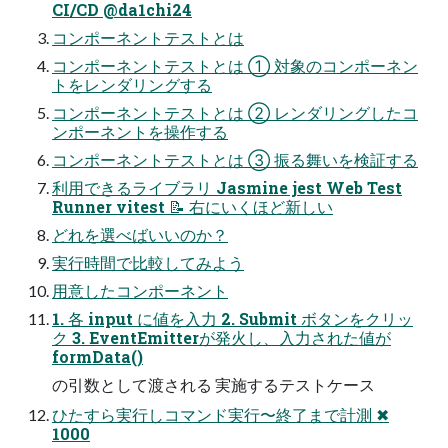
CI/CD @da1chi24
コンポーネントテストとは
コンポーネントテストとは ① 対象のコンポーネン
トをレンダリングする
コンポーネントテストとは ② レンダリングしたコ
ンポーネントを操作する
コンポーネントテストとは ③ 振る舞いを検証する
利用できるライブラリ Jasmine jest Web Test
Runner vitest 📝 右にいくほど新しい
どれを選べばいいのか？
実行時間で比較してみよう
用意したコンポーネント
1. 各 input に値を入力 2. Submit ボタンをクリッ
ク 3. EventEmitterが発火し、入力された値が
formData()
の引数として渡される 実施するテストケース
ひたすら実行しコマンド実行〜終了まで計測 ✖
1000