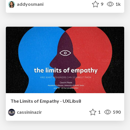
addyosmani
9
1k
The Limits of Empathy - UXLibs8
cassininazir
1
590