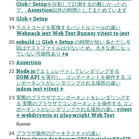
GlobとSetupを分割して計測するの難しかったの
で、 Assertion以外の時間としてまとめています
Glob + Setup
テストコードを変換するバンドルツールの違い
Webpack jest Web Test Runner vitest ts-jest
esbuild は Glob + Setup の時間が短い 📝ただし今
回はテストファイルは少ないため、大きな差になっ
ていない可能性あり +α
Assertion
Node.jsでエミュレートしてレンダリングする
DOM API を実行し、コンポーネントを操作する コ
ンポーネントがレンダリングされる場所の違い
jsdom jest vitest ➕
実際のブラウザでコンポーネントをレンダリングす
る 実際のブラウザでコンポーネントを操作する コン
ポーネントがレンダリングされる場所の違い vitest
➕ webdriverio or playwright Web Test
Runner
ブラウザ操作のアーキテクチャの違い
https://zenn.dev/togami2864/articles/65af75