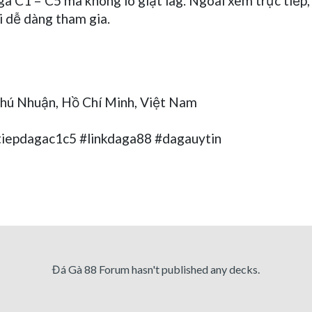
gà C1 – C5 mà không lo giật lag. Ngoài xem trực tiếp
i dễ dàng tham gia.
Phú Nhuận, Hồ Chí Minh, Việt Nam
iepdagac1c5 #linkdaga88 #dagauytin
Đá Gà 88 Forum hasn't published any decks.