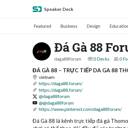
Speaker Deck
Featured
Business
Design
Educatio
Đá Gà 88 Fo
daga88forum
0 Decks
0 Fo
ĐÁ GÀ 88 – TRỰC TIẾP DA GA 88 TH
vietnam
https://daga88.forum/
https://daga88.forum/
@daga88forum
@@daga88forum
https://www.pinterest.com/daga88forum/
Đá Gà 88 là kênh trực tiếp đá gà Thom