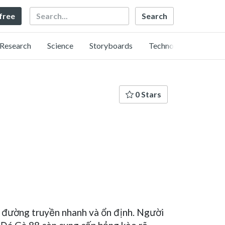
Search
 free
Research
Science
Storyboards
Technology
0 Stars
 đường truyền nhanh và ổn định. Người