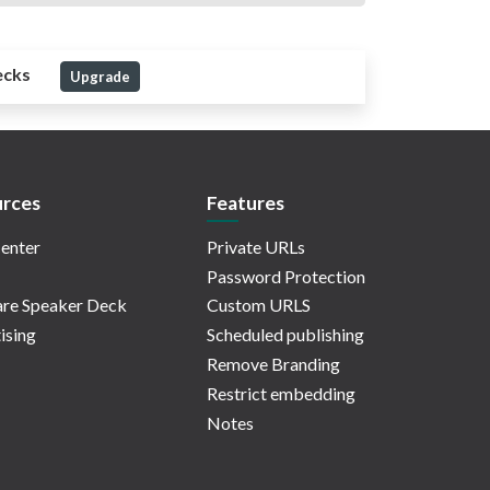
ecks
Upgrade
rces
Features
enter
Private URLs
Password Protection
re Speaker Deck
Custom URLS
ising
Scheduled publishing
Remove Branding
Restrict embedding
Notes