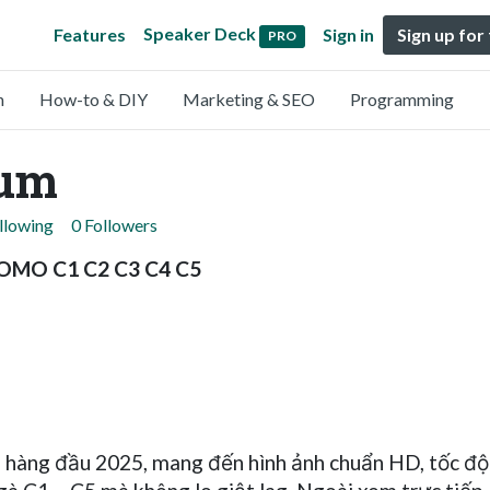
Speaker Deck
Features
Sign in
Sign up for
PRO
n
How-to & DIY
Marketing & SEO
Programming
rum
llowing
0 Followers
OMO C1 C2 C3 C4 C5
o hàng đầu 2025, mang đến hình ảnh chuẩn HD, tốc độ