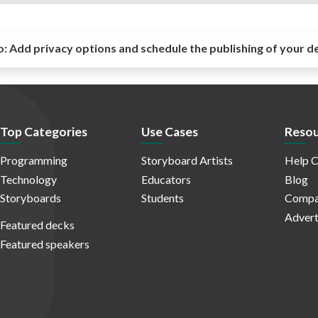
o:
Add privacy options and schedule the publishing of your d
Top Categories
Use Cases
Resou
Programming
Storyboard Artists
Help C
Technology
Educators
Blog
Storyboards
Students
Compa
Advert
Featured decks
Featured speakers