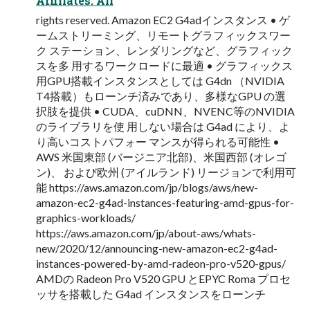
Affiliates. All
rights reserved. Amazon EC2 G4adインスタンス • ゲ
ームストリーミング、リモートグラフィックスワー
ク ステーション、レンダリングなど、グラフィック
スを多 用するワークロードに最適 • グラフィックス
用GPU搭載インスタンスとしては G4dn （NVIDIA
T4搭載）もローンチ済みであり、多様なGPU の選
択肢を提供 • CUDA、cuDNN、NVENC等のNVIDIA
のライブラリを使 用しない場合は G4ad により、よ
り高いコストパフォー マンスが得られる可能性 •
AWS 米国東部 (バージニア北部)、米国西部 (オレゴ
ン)、 および欧州 (アイルランド) リージョンで利用可
能 https://aws.amazon.com/jp/blogs/aws/new-
amazon-ec2-g4ad-instances-featuring-amd-gpus-for-
graphics-workloads/
https://aws.amazon.com/jp/about-aws/whats-
new/2020/12/announcing-new-amazon-ec2-g4ad-
instances-powered-by-amd-radeon-pro-v520-gpus/
AMDの Radeon Pro V520 GPU とEPYC Roma プロセ
ッサを搭載した G4ad インスタンスをローンチ