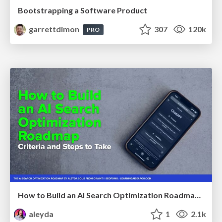
Bootstrapping a Software Product
garrettdimon
307
120k
PRO
How to Build an AI Search Optimization Roadmap - Criteria and Steps to Take #SEOIRL
aleyda
1
2.1k