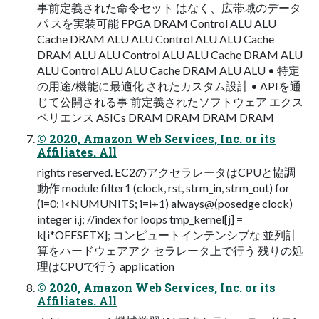
事前定義された命令セット はなく、広帯域のデータ
パ スを実装可能 FPGA DRAM Control ALU ALU
Cache DRAM ALU ALU Control ALU ALU Cache
DRAM ALU ALU Control ALU ALU Cache DRAM ALU
ALU Control ALU ALU Cache DRAM ALU ALU • 特定
の用途/機能に最適化 されたカスタム設計 • APIを通
じて公開される事 前定義されたソフトウェア エクス
ペリエンス ASICs DRAM DRAM DRAM DRAM
© 2020, Amazon Web Services, Inc. or its
Affiliates. All
rights reserved. EC2のアクセラレータはCPUと協調
動作 module filter1 (clock, rst, strm_in, strm_out) for
(i=0; i<NUMUNITS; i=i+1) always@(posedge clock)
integer i,j; //index for loops tmp_kernel[j] =
k[i*OFFSETX]; コンピュートインテンシブな 並列計
算をハードウェアアク セラレータ上で行う 残りの処
理はCPUで行う application
© 2020, Amazon Web Services, Inc. or its
Affiliates. All