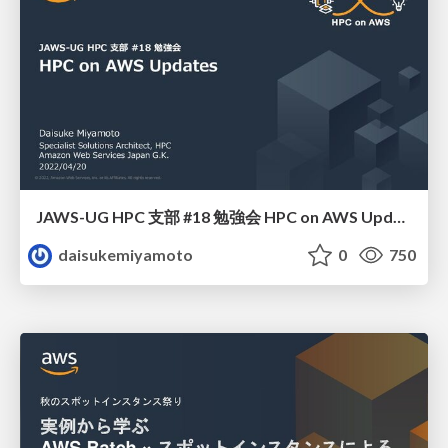
JAWS-UG HPC 支部 #18 勉強会 HPC on AWS Updates
daisukemiyamoto
0
750