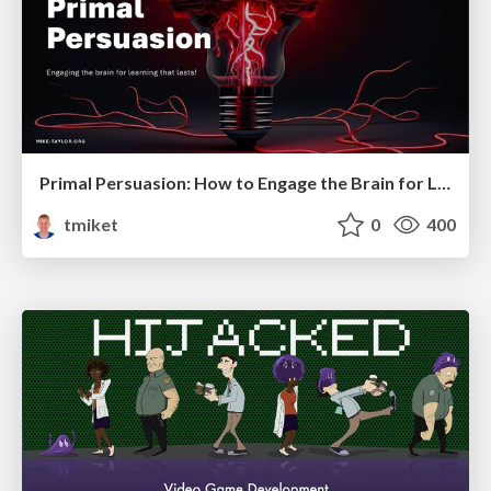
Primal Persuasion: How to Engage the Brain for Learning That Lasts
tmiket
0
400