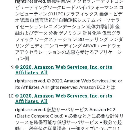
rights reserved. 機械学習/AI アクセラレーテッドコン
ピューティングワークロード ハイパフォーマンス コ
ンピューティング(HPC) グラフィックス 画像・ビデ
オ認識 自然言語処理 自動運転システム パーソナラ
イゼーション レコメンデーション 流体力学計算 金
融およびデータ 分析 ゲノミクス 計算化学 仮想グラ
フィック ワークステーショ ン 3D モデリング レンダ
リング ビデオ エンコーディング AR/VR ハードウェ
アアクセラレーションの恩恵を受けるアプリケーシ
ョン例
© 2020, Amazon Web Services, Inc. or its
Affiliates. All
rights reserved. © 2020, Amazon Web Services, Inc. or
its Affiliates. All rights reserved. Amazon EC2 とは
© 2020, Amazon Web Services, Inc. or its
Affiliates. All
rights reserved. 仮想サーバサービス Amazon EC2
(Elastic Compute Cloud) • 必要なときに必要な計算リ
ソースを確保可能な仮想サーバサービス • 数分で起
動し、秒単位の従量課金（一部タイプについては1