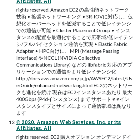
Affiliates. All
rights reserved. Amazon EC2 の高性能ネットワーク
技術 • 拡張ネットワーキング • SR-IOVに対応し、仮
想化オーバーヘッドを低減することで低レイテンシ
での通信が可能 • Cluster Placement Group • インス
タンスの配置を最適化することで広帯域/低レイテン
シ/フルバイセクション通信を実現 • Elastic Fabric
Adapter • HPC向けに、MPI (Message Passing
Interface) やNCCL (NVIDIA Collective
Communications Library) などの libfabric 対応のアプ
リケーションでの通信をより低レイテンシ化
http://docs.aws.amazon.com/ja_jp/AWSEC2/latest/Us
erGuide/enhanced-networking.html EC2のネットワー
クも進化を続け 現在はEC2インスタンスあたり 最大
400Gbps (P4dインスタンス) まで サポート ※ ※イン
スタンスタイプとサイズによって通信帯域は異なり
ます
© 2020, Amazon Web Services, Inc. or its
Affiliates. All
rights reserved. EC2 購入オプション オンデマンドイ