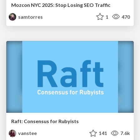
Mozcon NYC 2025: Stop Losing SEO Traffic
samtorres
1
470
Raft: Consensus for Rubyists
vanstee
141
7.6k