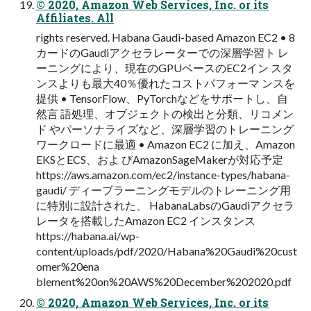
© 2020, Amazon Web Services, Inc. or its
Affiliates. All
rights reserved. Habana Gaudi-based Amazon EC2 • 8
カードのGaudiアクセラレーターでの深層学習ト レ
ーニングにより、現在のGPUベースのEC2イン スタ
ンスよりも最大40％優れたコストパフォーマ ンスを
提供 • TensorFlow、PyTorchなどをサポートし、自
然言 語処理、オブジェクトの検出と分類、リコメン
ド やパーソナライズなど、深層学習のトレーニング
ワークロードに最適 • Amazon EC2 に加え、Amazon
EKSとECS、およ びAmazonSageMakerが対応予定
https://aws.amazon.com/ec2/instance-types/habana-
gaudi/ ディープラーニングモデルのトレーニング用
に特別に設計された、 HabanaLabsのGaudiアクセラ
レータを搭載したAmazon EC2 インスタンス
https://habana.ai/wp-
content/uploads/pdf/2020/Habana%20Gaudi%20cust
omer%20ena
blement%20on%20AWS%20December%202020.pdf
© 2020, Amazon Web Services, Inc. or its