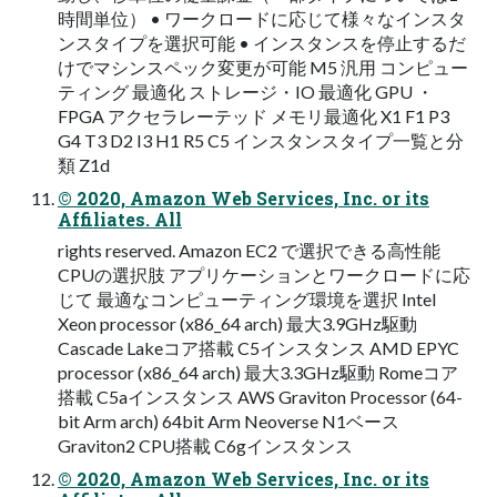
時間単位） • ワークロードに応じて様々なインスタ
ンスタイプを選択可能 • インスタンスを停止するだ
けでマシンスペック変更が可能 M5 汎用 コンピュー
ティング 最適化 ストレージ・IO 最適化 GPU ・
FPGA アクセラレーテッド メモリ最適化 X1 F1 P3
G4 T3 D2 I3 H1 R5 C5 インスタンスタイプ一覧と分
類 Z1d
© 2020, Amazon Web Services, Inc. or its
Affiliates. All
rights reserved. Amazon EC2 で選択できる高性能
CPUの選択肢 アプリケーションとワークロードに応
じて 最適なコンピューティング環境を選択 Intel
Xeon processor (x86_64 arch) 最大3.9GHz駆動
Cascade Lakeコア搭載 C5インスタンス AMD EPYC
processor (x86_64 arch) 最大3.3GHz駆動 Romeコア
搭載 C5aインスタンス AWS Graviton Processor (64-
bit Arm arch) 64bit Arm Neoverse N1ベース
Graviton2 CPU搭載 C6gインスタンス
© 2020, Amazon Web Services, Inc. or its