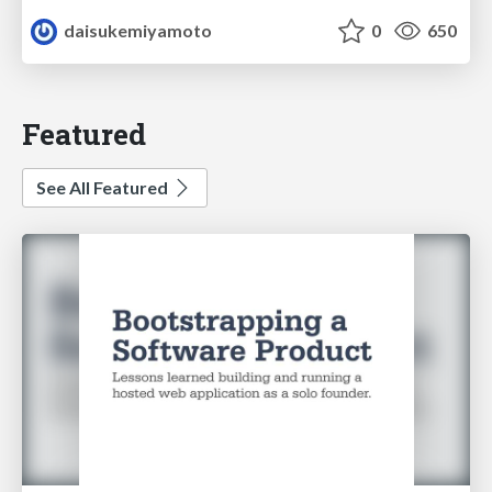
daisukemiyamoto
0
650
Featured
See All Featured