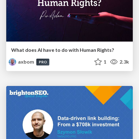
What does AI have to do with Human Rights?
axbom
1
2.3k
PRO