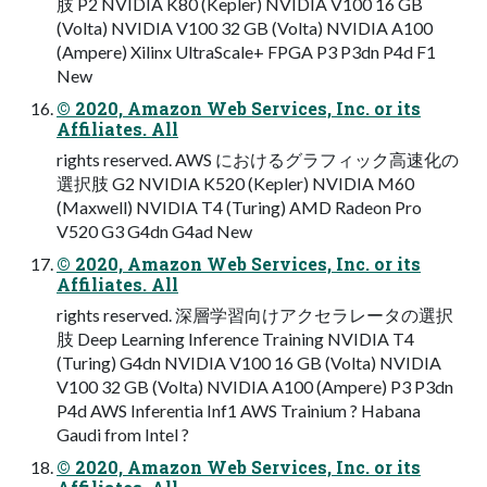
肢 P2 NVIDIA K80 (Kepler) NVIDIA V100 16 GB
(Volta) NVIDIA V100 32 GB (Volta) NVIDIA A100
(Ampere) Xilinx UltraScale+ FPGA P3 P3dn P4d F1
New
© 2020, Amazon Web Services, Inc. or its
Affiliates. All
rights reserved. AWS におけるグラフィック高速化の
選択肢 G2 NVIDIA K520 (Kepler) NVIDIA M60
(Maxwell) NVIDIA T4 (Turing) AMD Radeon Pro
V520 G3 G4dn G4ad New
© 2020, Amazon Web Services, Inc. or its
Affiliates. All
rights reserved. 深層学習向けアクセラレータの選択
肢 Deep Learning Inference Training NVIDIA T4
(Turing) G4dn NVIDIA V100 16 GB (Volta) NVIDIA
V100 32 GB (Volta) NVIDIA A100 (Ampere) P3 P3dn
P4d AWS Inferentia Inf1 AWS Trainium ? Habana
Gaudi from Intel ?
© 2020, Amazon Web Services, Inc. or its