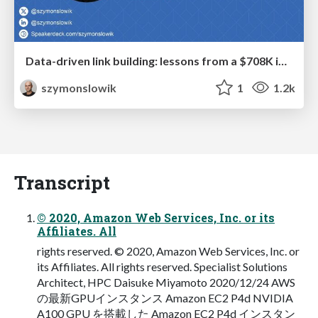
Data-driven link building: lessons from a $708K investment (BrightonSEO talk)
szymonslowik
1
1.2k
Transcript
© 2020, Amazon Web Services, Inc. or its
Affiliates. All
rights reserved. © 2020, Amazon Web Services, Inc. or
its Affiliates. All rights reserved. Specialist Solutions
Architect, HPC Daisuke Miyamoto 2020/12/24 AWS
の最新GPUインスタンス Amazon EC2 P4d NVIDIA
A100 GPU を搭載した Amazon EC2 P4d インスタン