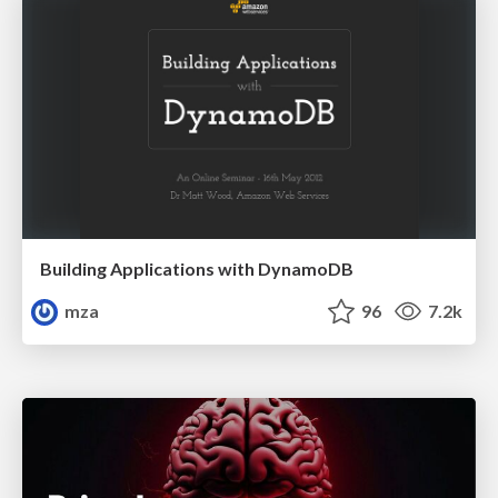
Building Applications with DynamoDB
mza
96
7.2k