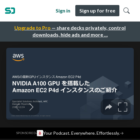
Sign in
Sign up for free
Upgrade to Pro
— share decks privately, control
downloads, hide ads and more …
·
Your Podcast. Everywhere. Effortlessly.
→
SPONSORED