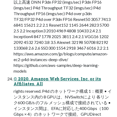
以上高速 DNN P3dn FP32 (imgs/sec) P3dn FP16
(imgs/sec) P4d Throughput TF32 (imgs/sec) P4d
Throughput FP16 (imgs/sec) P4d over p3dn
TF32/FP32 P4d over P3dn FP16 Resnet50 3057 7413
6841 15621 2.2 2.1 Resnet152 1145 2644 2823 5700
2.5 2.2 Inception3 2010 4969 4808 10433 2.4 2.1
Inception4 847 1778 2025 3811 2.4 2.1 VGG16 1202
2092 4532 7240 3.8 3.5 Alexnet 32198 50708 82192
133068 2.6 2.6 SSD300 1554 2918 3467 6016 2.2 2.1
https://aws.amazon.com/jp/blogs/compute/amazon-
ec2-p4d-instances-deep-dive/
https://github.com/aws-samples/deep-learning-
models
© 2020, Amazon Web Services, Inc. or its
Affiliates. All
rights reserved. P4d のネットワーク構成 1：概要 • イ
ンスタンス内の 8 GPU は、NVSwitchにより 各リン
ク600 GB/s のフル メッシュ構成で接続されている •
インスタンス間は、EFAに対応した400 Gbps（100
Gbps × 4）のネット ワークで接続、GPUDirect