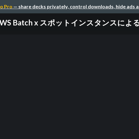
o Pro
— share decks privately, control downloads, hide ads 
WS Batch x スポットインスタンスに