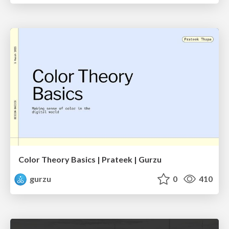
Color Theory Basics | Prateek | Gurzu
gurzu
0
410