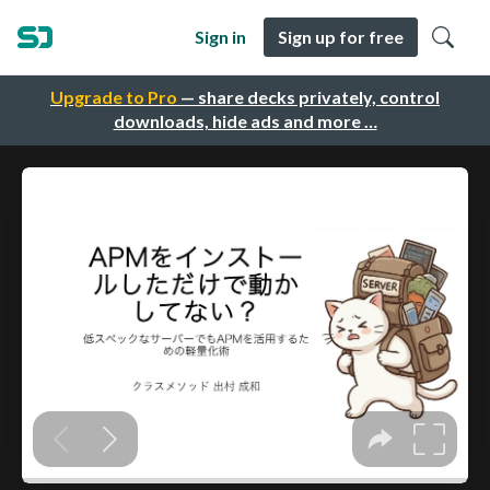
Sign in
Sign up for free
Upgrade to Pro
— share decks privately, control
downloads, hide ads and more …