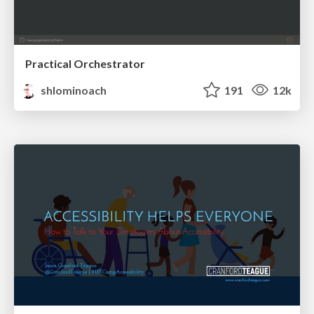
Practical Orchestrator
shlominoach
191
12k