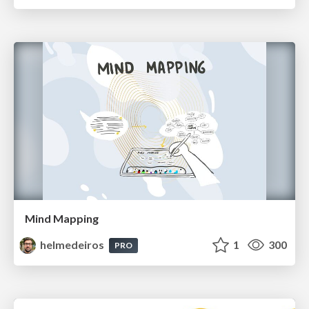
Mind Mapping
helmedeiros
1
300
PRO