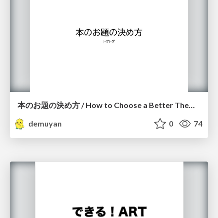
本のお題の決め方 / How to Choose a Better Theme for Your Book
demuyan
0
74