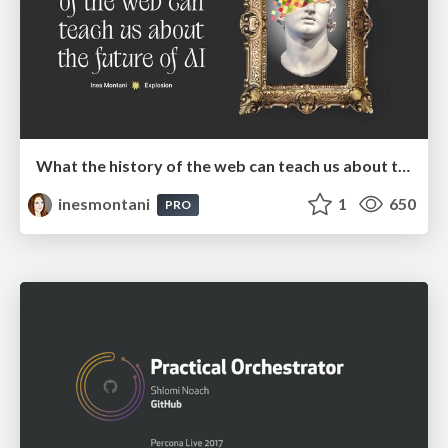
What the history of the web can teach us about the future of AI
inesmontani
1
650
PRO