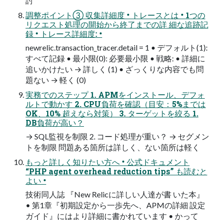
討
調整ポイント③ 収集詳細度 • トレースとは • 1つの
リクエスト処理の開始から終了までの詳 細な追跡記
録 • トレース詳細度: •
newrelic.transaction_tracer.detail = 1 • デフォルト(1):
すべて記録 • 最小限(0): 必要最小限 • 戦略: • 詳細に
追いかけたい → 詳しく (1) • ざっくりな内容でも問
題ない → 軽く (0)
実務でのステップ 1. APMをインストール、デフォ
ルトで動かす 2. CPU負荷を確認（目安：5%までは
OK、10% 超えなら対策） 3. ターゲットを絞る 1.
DB負荷が高い？
→ SQL監視を制限 2. コード処理が重い？ → セグメン
トを制限 問題ある箇所は詳しく、ない箇所は軽く
もっと詳しく知りたい方へ • 公式ドキュメント
“PHP agent overhead reduction tips” も読むと
よい •
技術同人誌 『New Relicに詳しい人達が書 いた本』
• 第1章『初期設定から一歩先へ、APMの詳細 設定
ガイド』にはより詳細に書かれています • かって