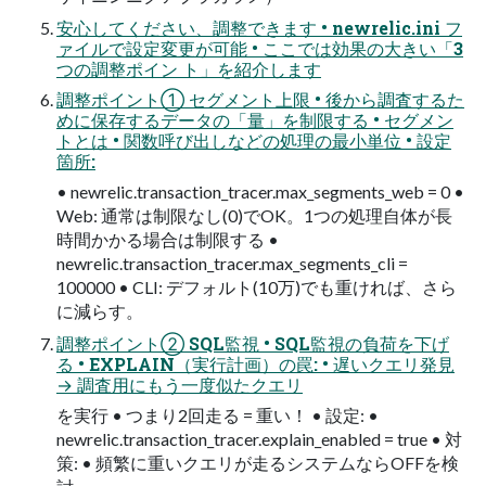
安心してください、調整できます • newrelic.ini フ
ァイルで設定変更が可能 • ここでは効果の大きい「3
つの調整ポイン ト」を紹介します
調整ポイント① セグメント上限 • 後から調査するた
めに保存するデータの「量」を制限する • セグメン
トとは • 関数呼び出しなどの処理の最小単位 • 設定
箇所:
• newrelic.transaction_tracer.max_segments_web = 0 •
Web: 通常は制限なし(0)でOK。1つの処理自体が長
時間かかる場合は制限する •
newrelic.transaction_tracer.max_segments_cli =
100000 • CLI: デフォルト(10万)でも重ければ、さら
に減らす。
調整ポイント② SQL監視 • SQL監視の負荷を下げ
る • EXPLAIN（実行計画）の罠: • 遅いクエリ発見
→ 調査用にもう一度似たクエリ
を実行 • つまり2回走る = 重い！ • 設定: •
newrelic.transaction_tracer.explain_enabled = true • 対
策: • 頻繁に重いクエリが走るシステムならOFFを検