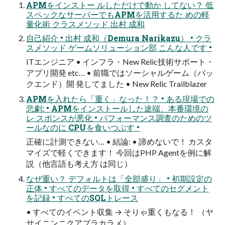
APMをインストー ルしただけで動か してない？ 低
スペックなサーバーでもAPMを活用するた めの軽
量化術 クラスメソッド 出村 成和
自己紹介 • 出村 成和（Demura Narikazu） • クラ
スメソッド ゲームソリューション部 こんな人です •
ITエンジニア • インフラ・New Relic技術サポート・
アプリ開発 etc… • 前職ではソーシャルゲーム（バッ
クエンド）開 発してました • New Relic Trailblazer
APMを入れたら「重く」なった！？ • ある現場での
悲劇: • APMをインストールした途端、本番環境の
レ スポンスが悪化 • パフォーマンス調査のためのツ
ールなのに CPUを食いつぶす •
正確に計測できない… • 結論: • 諦めないで！ カスタ
マイズで軽くできます！ 今回はPHP Agentを例に解
説（他言語も考え方 は同じ）
なぜ重い？ デフォルトは「全部盛り」 • 初期設定の
正体 • すべてのデータを取得 • すべてのセグメント
を記録 • すべてのSQLトレース
• すべてのイベント収集 → そりゃ重くもなる！ （ヤ
サイニンニクアブラカラメ）