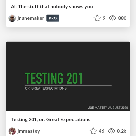
AI: The stuff that nobody shows you
jnunemaker
9
880
PRO
Testing 201, or: Great Expectations
jmmastey
46
8.2k