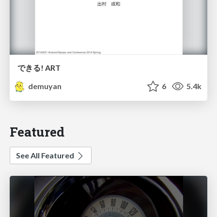
できる! ART
demuyan
6
5.4k
Featured
See All Featured