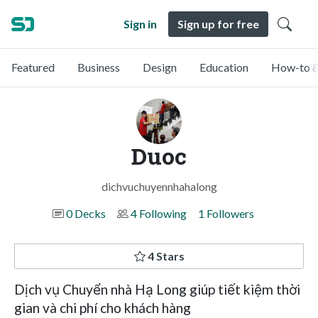
Sign in
Sign up for free
Featured
Business
Design
Education
How-to &
Duoc
dichvuchuyennhahalong
0 Decks
4 Following
1 Followers
4 Stars
Dịch vụ Chuyển nhà Hạ Long giúp tiết kiệm thời
gian và chi phí cho khách hàng