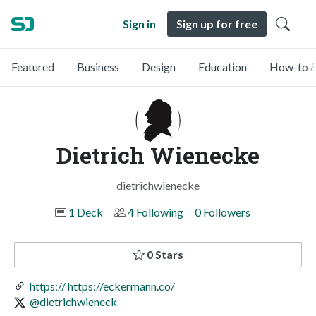
Sign in
Sign up for free
Featured
Business
Design
Education
How-to &
Dietrich Wienecke
dietrichwienecke
1 Deck
4 Following
0 Followers
0 Stars
https:// https://eckermann.co/
@dietrichwieneck