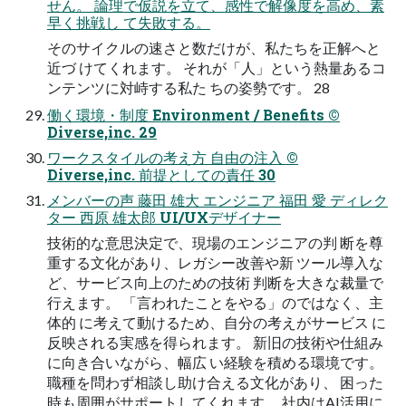
せん。 論理で仮説を立て、感性で解像度を高め、素
早く挑戦し て失敗する。
そのサイクルの速さと数だけが、私たちを正解へと
近づ けてくれます。 それが「人」という熱量あるコ
ンテンツに対峙する私た ちの姿勢です。 28
働く環境・制度 Environment / Benefits ©︎
Diverse,inc. 29
ワークスタイルの考え方 自由の注入 ©︎
Diverse,inc. 前提としての責任 30
メンバーの声 藤田 雄大 エンジニア 福田 愛 ディレク
ター 西原 雄太郎 UI/UXデザイナー
技術的な意思決定で、現場のエンジニアの判 断を尊
重する文化があり、レガシー改善や新 ツール導入な
ど、サービス向上のための技術 判断を大きな裁量で
行えます。 「言われたことをやる」のではなく、主
体的 に考えて動けるため、自分の考えがサービス に
反映される実感を得られます。 新旧の技術や仕組み
に向き合いながら、幅広 い経験を積める環境です。
職種を問わず相談し助け合える文化があり、 困った
時も周囲がサポートしてくれます。 社内はAI活用に