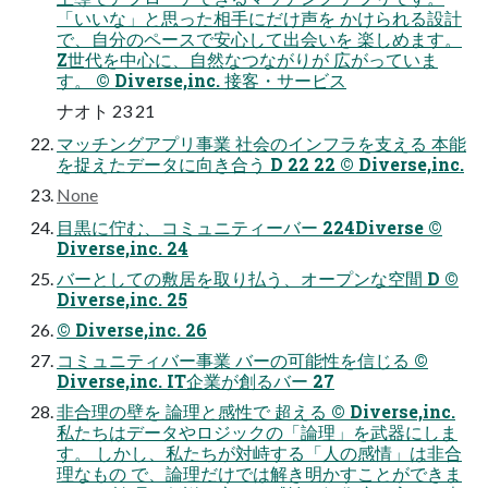
「いいな」と思った相手にだけ声を かけられる設計
で、自分のペースで安心して出会いを 楽しめます。
Z世代を中心に、自然なつながりが 広がっていま
す。 ©︎ Diverse,inc. 接客・サービス
ナオト 23 21
マッチングアプリ事業 社会のインフラを支える 本能
を捉えたデータに向き合う D 22 22 ©︎ Diverse,inc.
None
目黒に佇む、コミュニティーバー 224Diverse ©︎
Diverse,inc. 24
バーとしての敷居を取り払う、オープンな空間 D ©︎
Diverse,inc. 25
©︎ Diverse,inc. 26
コミュニティバー事業 バーの可能性を信じる ©︎
Diverse,inc. IT企業が創るバー 27
非合理の壁を 論理と感性で 超える ©︎ Diverse,inc.
私たちはデータやロジックの「論理」を武器にしま
す。 しかし、私たちが対峙する「人の感情」は非合
理なもの で、論理だけでは解き明かすことができま