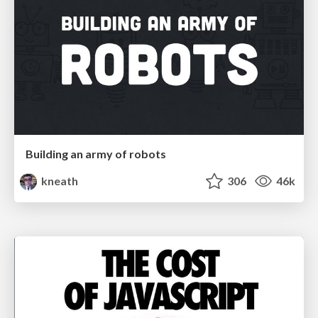
Building an army of robots
kneath
306
46k