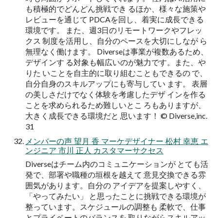
も積極的でどんどん挑戦でき るほか、様々な施策や
レビューを通じて PDCAを回し、着実に成長できる
環境です。 また、週3日のリモートワークやフレッ
クス 制度を活用し、自分のペースを大切にしなが ら
無理なく働けます。 Diverseは事業が複数あるため、
デザインす る対象も幅広いのが魅力です。また、や
りた いことを自主的に取り組むこともできるの で、
自分自身のスキルアップにも寄与してい ます。 表層
の美しさだけでなく体験を考慮したデザ インを作る
ことを求められるため難しいとこ ろもありますが、
大きく成長できる環境だと 思います！ ©︎ Diverse,inc.
31
メンバーの声 望月 香 マーケデザイナー 松村 幸恵 エ
ンジニア 市川 正人 カスタマーサクセス
Diverseはチーム内のコミュニケーションが とても活
発で、部署や職種の垣根を越えて 意見交換できる雰
囲気があります。自分の アイデアを提案しやすく、
「やってみたい」 と思ったことに挑戦できる環境が
整っています。スケジュールの調整も 柔軟で、仕事
とプライベートのバランスを 取りながらスキルアッ