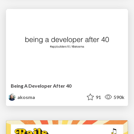
Being A Developer After 40
akosma
91
590k