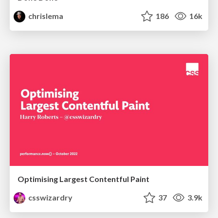
chrislema
186
16k
Optimising Largest Contentful Paint
csswizardry
37
3.9k