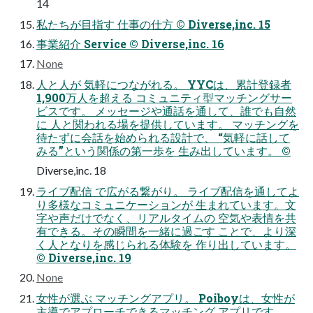
14
私たちが目指す 仕事の仕方 ©︎ Diverse,inc. 15
事業紹介 Service ©︎ Diverse,inc. 16
None
人と人が 気軽につながれる。 YYCは、累計登録者
1,900万人を超える コミュニティ型マッチングサー
ビスです。 メッセージや通話を通して、誰でも自然
に 人と関われる場を提供しています。 マッチングを
待たずに会話を始められる設計で、 “気軽に話して
みる”という関係の第一歩を 生み出しています。 ©︎
Diverse,inc. 18
ライブ配信 で広がる繋がり。 ライブ配信を通してよ
り多様なコミュニケーションが 生まれています。文
字や声だけでなく、リアルタイムの 空気や表情を共
有できる。その瞬間を一緒に過ごす ことで、より深
く人となりを感じられる体験を 作り出しています。
©︎ Diverse,inc. 19
None
女性が選ぶ マッチングアプリ。 Poiboyは、女性が
主導でアプローチできるマッチング アプリです。