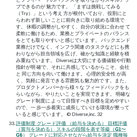
プできるのが 魅力です。 「まずは挑戦してみる
（Try）」という考え 方が根付いており、役割にと
らわれず新しい ことに前向きに取り組める環境で
す。 休暇の調整がしやすく、自分の状況に合わせ て
柔軟に働けるため、業務とプライベートの バランス
をとても取りやすいと感じていま す。 バックエンド
業務だけでなく、インフラ関連 のタスクなどにも携
わりながら担当領域を広 げ、確かな知識と経験を積
み重ねています。 Diverseは大切にする価値観や行動
指針が明 確で、それに共感しているからこそ、会社
と 同じ方向を向いて働けます。 心理的安全性 が高
く、気軽に発言できる雰囲気も魅力的で す。また、
プロダクトメンバーから様々な フィードバックをも
らいながら、やりたいこ とを実現できます。 明確な
グレード制度に よって目指すべき目標を定めやすい
ので、一 歩一歩着実に成長していける環境が整って
い ると感じています。 ©︎ Diverse,inc. 32
評価制度 グレード評価 （給与を決める） 目標評価
（賞与を決める） スキルの段階を表す等級（G1〜
G6） グレードに対応させながら給与を決定 職種毎