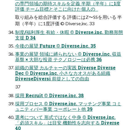
の専門領域の期待スキルを定義 半期（半年）に1度
評価 チーム目標とそこに向けた個人の
取り組みを総合評価する 評価にはZ〜SSを用いる 半
期（半年）に1度評価 ©︎ Diverse,inc. 33
制度/福利厚生 有給・休暇 ©︎ Diverse,inc. 勤務形態
支援 D 34
今後の展望 Future ©︎ Diverse,inc. 35
事業の展望 領域に縛られない ©︎ Diverse,inc. 収益
基盤 × 大胆な投資 テクノロジーは必携 36
組織の展望 カルチャーの実践 Diverse Diverse
Dec ©︎ Diverse,inc. 小さなカオスがある組織
DiverseDiversi 前提としての自由
37
採用 Recruit ©︎ Diverse,inc. 38
採用プロセス ©︎ Diverse,inc. マッチング事業 コミ
ュニティバー事業 コーポレート他 39
選考について 形式ではなく中身 ©︎ Diverse,inc.
「必須スキル」は目安 機動性を志向する Diverse
40