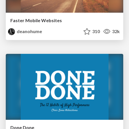
Faster Mobile Websites
deanohume
310
32k
Done Done