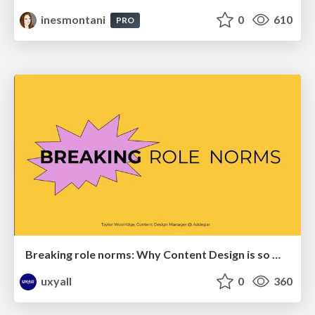
inesmontani
0
610
PRO
Breaking role norms: Why Content Design is so much more than writing copy - Taylor Woolridge
uxyall
0
360