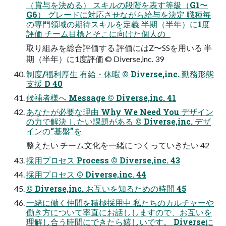
（賞与を決める） スキルの段階を表す等級（G1〜
G6） グレードに対応させながら給与を決定 職種毎
の専門領域の期待スキルを定義 半期（半年）に1度
評価 チーム目標とそこに向けた個人の
取り組みを総合評価する 評価にはZ〜SSを用いる 半
期（半年）に1度評価 ©︎ Diverse,inc. 39
制度/福利厚生 有給・休暇 ©︎ Diverse,inc. 勤務形態
支援 D 40
候補者様へ Message ©︎ Diverse,inc. 41
あなたが必要な理由 Why We Need You デザイン
の力で解決 したい課題がある ©︎ Diverse,inc. デザ
インの“基盤”を
整えたい チーム文化を一緒に つくっていきたい 42
採用プロセス Process ©︎ Diverse,inc. 43
採用プロセス ©︎ Diverse,inc. 44
©︎ Diverse,inc. お互いを知るための時間 45
一緒に働く仲間を積極採用中 私たちのカルチャーや
働き方について率直にお話ししますので、お互いを
理解し合う時間にできたら嬉しいです。 Diverseに