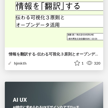
情報を翻訳する-伝わる可視化３原則とオープンデータ活用-
hjmkth
1
320