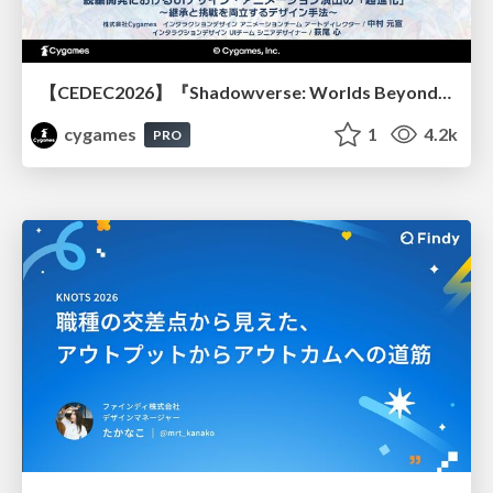
【CEDEC2026】『Shadowverse: Worlds Beyond』続編開発におけるUIデザイン・アニメーション演出の「超進化」 ～継承と挑戦を両立するデザイン手法～
cygames
1
4.2k
PRO