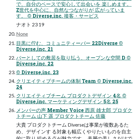
で、自分のペースで安心して出会いを 楽しめます。
Z世代を中心に、自然なつながりが 広がっていま
す。 ©︎ Diverse,inc. 接客・サービス
ナオト 23 19
None
目黒に佇む、コミュニティーバー 22Diverse ©︎
Diverse,inc. 21
バーとしての敷居を取り払う、オープンな空間 D ©︎
Diverse,inc. 22
©︎ Diverse,inc. 23
クリエイティブチームの体制 Team ©︎ Diverse,inc.
24
クリエイティブチーム プロダクトデザイン 4名 ©︎
Diverse,inc. マーケティングデザイン 5名 25
メンバーの声 Member Voice 西原 雄太郎 プロダク
トチーム 山下 遥 プロダクトチーム 佐藤
大貴 プロダクトチーム Diverseは事業が複数あるた
め、デザインす る対象も幅広くやりたいものを自主
的に取り 組める点が魅力です。 表層の美しさだけで