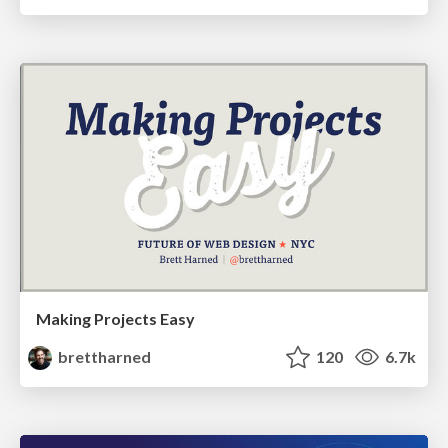
Making Projects Easy
brettharned
120
6.7k