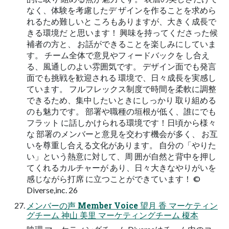
なく、体験を考慮したデ ザインを作ることを求めら
れるため難しいと ころもありますが、大きく成長で
きる環境だ と思います！ 興味を持ってくださった候
補者の方と、 お話ができることを楽しみにしていま
す。 チーム全体で意見やフィードバックを し合え
る、風通しのよい雰囲気です。 デザイン面でも発言
面でも挑戦を歓迎される 環境で、日々成長を実感し
ています。 フルフレックス制度で時間を柔軟に調整
できるため、集中したいときにしっかり 取り組める
のも魅力です。 部署や職種の垣根が低く、誰にでも
フラット に話しかけられる環境です！日頃から様々
な 部署のメンバーと意見を交わす機会が多く、 お互
いを尊重し合える文化があります。 自分の「やりた
い」という熱意に対して、周 囲が自然と背中を押し
てくれるカルチャーが あり、日々大きなやりがいを
感じながら打席 に立つことができています！ ©︎
Diverse,inc. 26
メンバーの声 Member Voice 望月 香 マーケティン
グチーム 神山 美里 マーケティングチーム 榎本