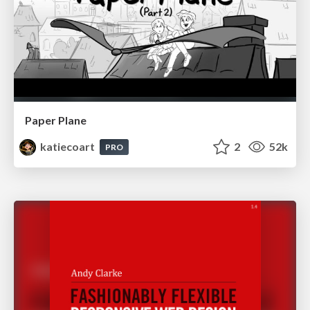
Paper Plane
katiecoart
2
52k
PRO