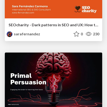
SEOcharity - Dark patterns in SEO and UX: How to avoid them and build a more ethical web
sarafernandez
0
230