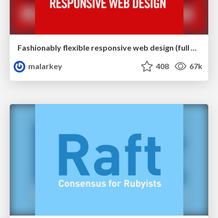
Fashionably flexible responsive web design (full day workshop)
malarkey
408
67k