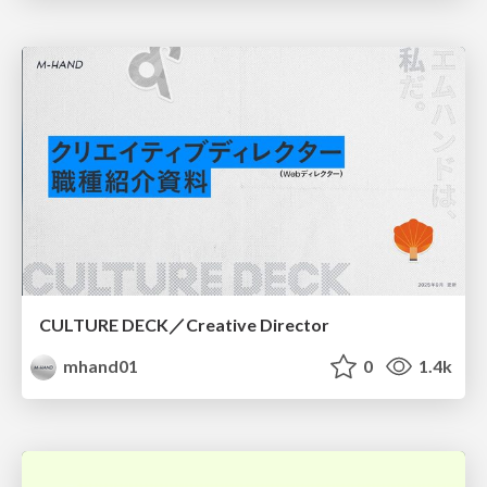
CULTURE DECK／Creative Director
mhand01
0
1.4k