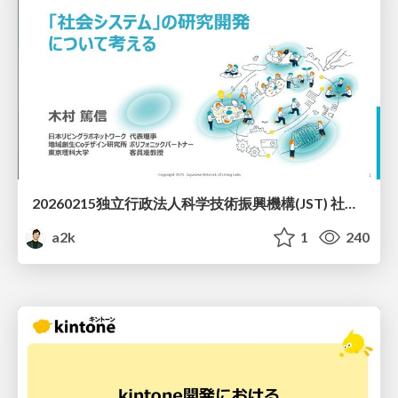
20260215独立行政法人科学技術振興機構(JST) 社会技術研究開発センター(RISTEX)ケアが根づく社会システム _公開シンポジウム
a2k
1
240