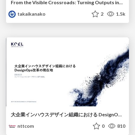
From the Visible Crossroads: Turning Outputs into Outcomes
takaikanako
2
1.5k
大企業インハウスデザイン組織における DesignOps改革の現在地 / DesignOps at Scale: Navigating Transformation in Large Enterprises
nttcom
0
810