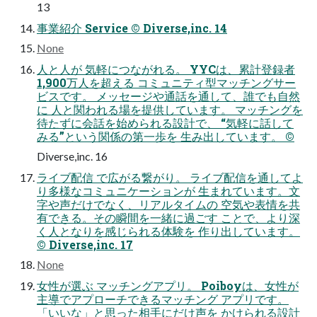
13
事業紹介 Service ©︎ Diverse,inc. 14
None
人と人が 気軽につながれる。 YYCは、累計登録者
1,900万人を超える コミュニティ型マッチングサー
ビスです。 メッセージや通話を通して、誰でも自然
に 人と関われる場を提供しています。 マッチングを
待たずに会話を始められる設計で、 “気軽に話して
みる”という関係の第一歩を 生み出しています。 ©︎
Diverse,inc. 16
ライブ配信 で広がる繋がり。 ライブ配信を通してよ
り多様なコミュニケーションが 生まれています。文
字や声だけでなく、リアルタイムの 空気や表情を共
有できる。その瞬間を一緒に過ごす ことで、より深
く人となりを感じられる体験を 作り出しています。
©︎ Diverse,inc. 17
None
女性が選ぶ マッチングアプリ。 Poiboyは、女性が
主導でアプローチできるマッチング アプリです。
「いいな」と思った相手にだけ声を かけられる設計