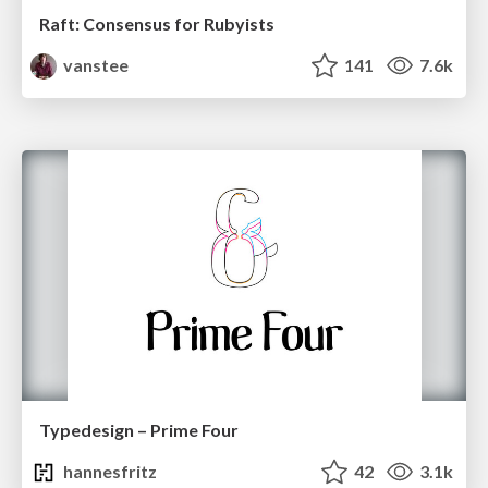
Raft: Consensus for Rubyists
vanstee
141
7.6k
Typedesign – Prime Four
hannesfritz
42
3.1k