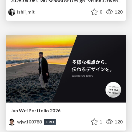
2026-04-06 CMU School of Design "Vision-Driven Design"
ishii_mit
0
120
Jun Wei Portfolio 2026
wjw100788
1
120
PRO