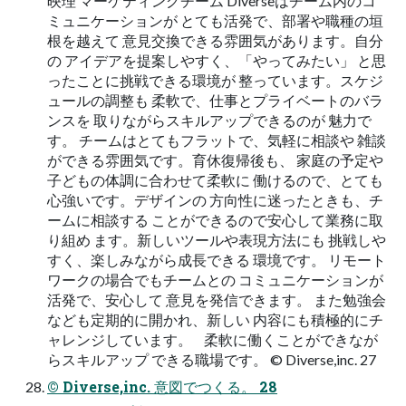
映理 マーケティングチーム Diverseはチーム内のコ
ミュニケーションが とても活発で、部署や職種の垣
根を越えて 意見交換できる雰囲気があります。自分
の アイデアを提案しやすく、「やってみたい」 と思
ったことに挑戦できる環境が 整っています。スケジ
ュールの調整も 柔軟で、仕事とプライベートのバラ
ンスを 取りながらスキルアップできるのが 魅力で
す。 チームはとてもフラットで、気軽に相談や 雑談
ができる雰囲気です。育休復帰後も、 家庭の予定や
子どもの体調に合わせて柔軟に 働けるので、とても
心強いです。デザインの 方向性に迷ったときも、チ
ームに相談する ことができるので安心して業務に取
り組め ます。新しいツールや表現方法にも 挑戦しや
すく、楽しみながら成長できる 環境です。 リモート
ワークの場合でもチームとの コミュニケーションが
活発で、安心して 意見を発信できます。 また勉強会
なども定期的に開かれ、新しい 内容にも積極的にチ
ャレンジしています。 柔軟に働くことができなが
らスキルアップ できる職場です。 ©︎ Diverse,inc. 27
©︎ Diverse,inc. 意図でつくる。 28