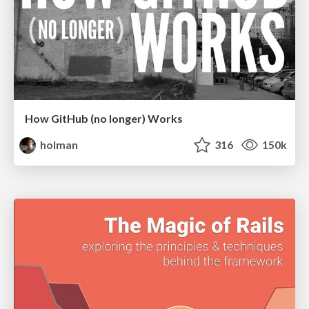
How GitHub (no longer) Works
holman
316
150k