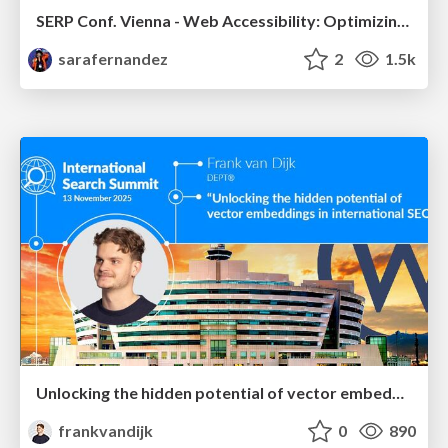
SERP Conf. Vienna - Web Accessibility: Optimizing for Inclusivity and SEO
sarafernandez
2
1.5k
Unlocking the hidden potential of vector embeddings in international SEO
frankvandijk
0
890