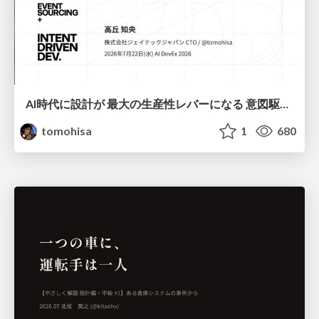
AI時代に設計が 最大の生産性レバーになる 意図駆動開発とデータを消さない設計｜Don't Delete Your Data or Your Intent — Design as the Deepest Lever in the AI Era
tomohisa
1
680