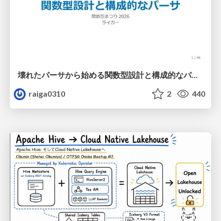
壊れたパーサから始める関数型設計と構成的なパーサ #fp_matsuri
raiga0310
2
440