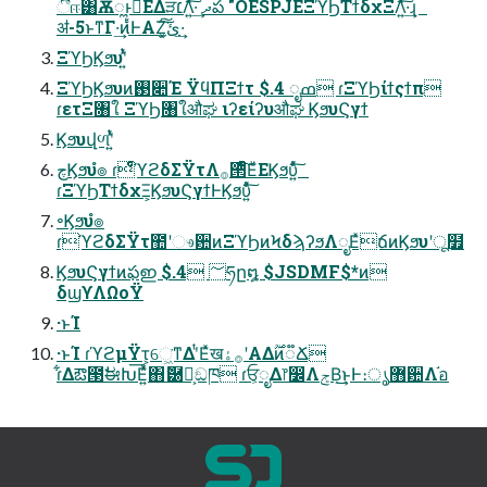
ීஈ͸ѪೣͱٔΕΔੜ׆Λ͍ͯ͠·͢ ދప "OESPJEΞϓϦΤϯδχΞΛ͍ͯ͠·͢ɻ
ॳ-5ͱͳΓ·͢ͷͰΑΖ͓͘͠ئ͍͠·͢
ΞϓϦϏϧυʹ͍ͭͯ
ΞϓϦϏϧυͷ࢓૊Έ ΫϥΠΞϯτ $.4 ೖߘ ɾΞϓϦίϯςϯπ
ɾετΞ৘ใ ΞϓϦ৘ใऔಘ ιʔείʔυऔಘ ϏϧυϚγϯ
Ϗϧυվળʹ͍ͭͯ
چϏϧυํ๏ ɾͭͣͭϓϩδΣΫτΛ࡞੒ͯͦ͠ΕͧΕϏϧυ͍ͯͨ͠
ɾΞϓϦΤϯδχΞ͕ϏϧυϚγϯͰϏϧυ͍ͯͨ͠
৽Ϗϧυํ๏
ɾϓϩδΣΫτ಺ʹෳ਺ͷΞϓϦͷϞδϡʔϧΛೖΕͯճͷϏϧυʹू໿
ϏϧυϚγϯͷఫഇ $.4 ؅ཧը໘ $JSDMF$*ͷ
δϣϒΛΩοΫ
·ͱΊ
·ͱΊ ɾϓϩμΫτ͕େ͖͘ͳΔʹͭΕͯख࡞ۀʹΑΔ࣌ؒͷ૿Ճ
ɾ͋Δఔ౓ࣗಈԽ͞Ε͍ͯͯ΋ޮ཰Խ͕ඞཁ ɾਓ͕ೖΔ෦෼ΛݮΒ͢͜ͱͰ։ൃ޻਺Λ֬อ