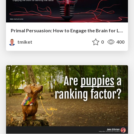
Primal Persuasion: How to Engage the Brain for Learning That Lasts
tmiket
0
400