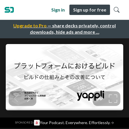
Sign in
Sign up for free
Upgrade to Pro
— share decks privately, control
downloads, hide ads and more …
·
Your Podcast. Everywhere. Effortlessly.
→
SPONSORED