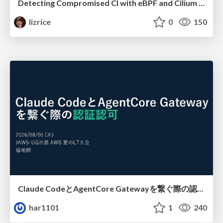
Detecting Compromised CI with eBPF and Cilium Tetragon
lizrice
0
150
Claude CodeとAgentCore Gatewayを繋ぐ際の認証認可 / Authentication and authorization when connecting Claude Code with AgentCore Gateway
har1101
1
240