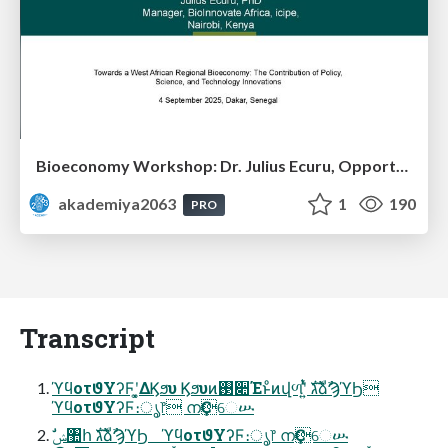
Bioeconomy Workshop: Dr. Julius Ecuru, Opportunities for a Bioeconomy in West Africa
akademiya2063
1
190
PRO
Transcript
ϓϥοτϑΥʔϜʹ͓͚ΔϏϧυ Ϗϧυͷ࢓૊Έͱͦͷվળʹ͍ͭͯ גࣜձࣾϠϓϦ
ϓϥοτϑΥʔϜ։ൃ෦ നҪେሡ