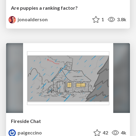
Are puppies a ranking factor?
jonoalderson
1
3.8k
Fireside Chat
paigeccino
42
4k