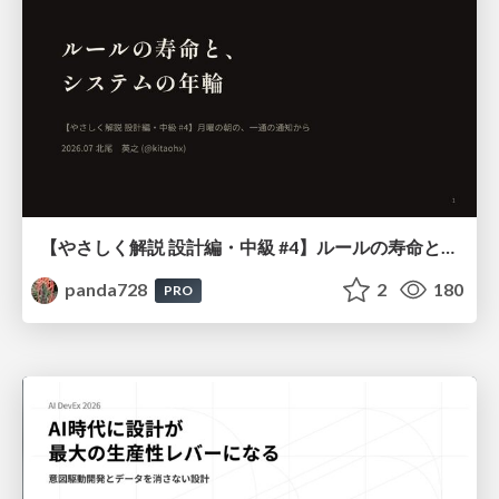
【やさしく解説 設計編・中級 #4】ルールの寿命と、システムの年輪
panda728
2
180
PRO