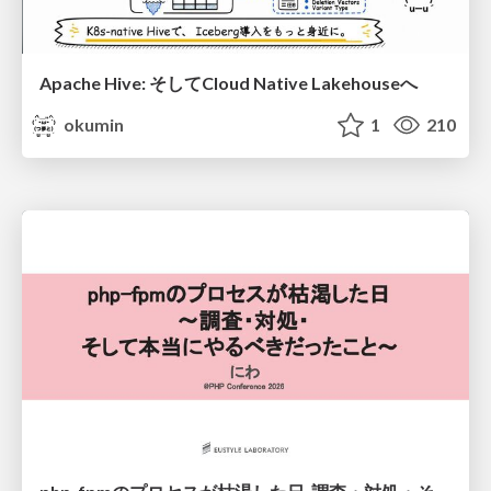
Apache Hive: そしてCloud Native Lakehouseへ
okumin
1
210