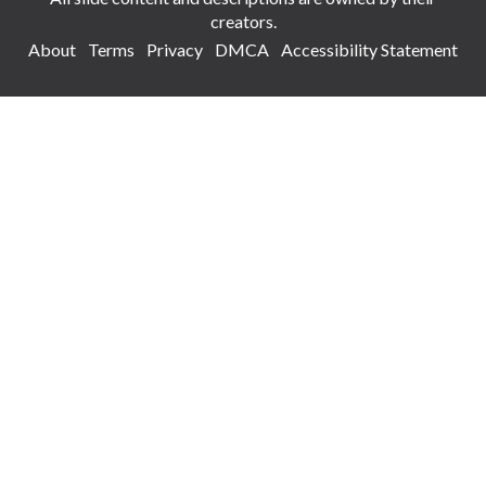
creators.
About
Terms
Privacy
DMCA
Accessibility Statement