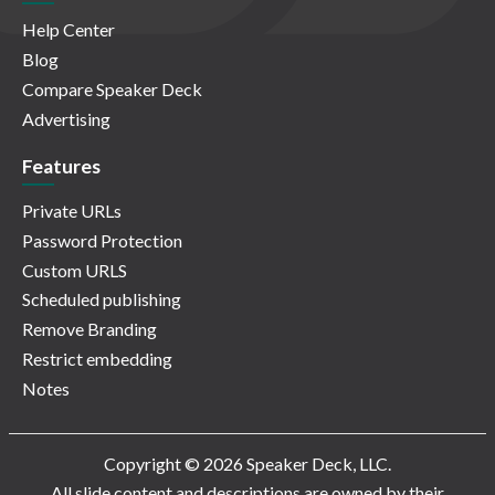
Help Center
Blog
Compare Speaker Deck
Advertising
Features
Private URLs
Password Protection
Custom URLS
Scheduled publishing
Remove Branding
Restrict embedding
Notes
Copyright © 2026 Speaker Deck, LLC.
All slide content and descriptions are owned by their