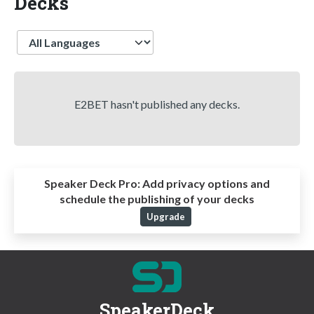
Decks
Language
E2BET hasn't published any decks.
Speaker Deck Pro:
Add privacy options and
schedule the publishing of your decks
Upgrade
SpeakerDeck