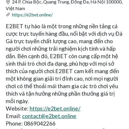
24 P. Chùa Bộc, Quang Trung, Đống Đa, Hà Nội 100000,
Việt Nam
https://e2bet.online/
E2BET tự hào là một trong những nền tảng cá
cược trực tuyến hàng đầu, nổi bật với dịch vụ Đá
Gà trực tuyến chất lượng cao, mang đến cho
người chơi những trải nghiệm kịch tính và hấp
dẫn. Bên cạnh đó, E2BET còn cung cấp một hệ
sinh thái trò chơi đa dạng, phù hợp với mọi sở
thích của người chơi.E2BET cam kết mang đến
một không gian giải trí đỉnh cao, nơi mọi người
chơi có thể thoải mái tham gia các trò chơi yêu
thích và tận hưởng những phần thưởng giá trị
mỗi ngày.
Website:
https://e2bet.online/
Email:
contact@e2bet.online
Phone: 0869042266