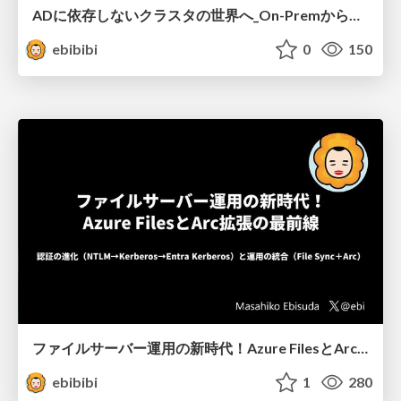
ADに依存しないクラスタの世界へ_On-PremからAzureLocalまで_前半_.pdf
ebibibi
0
150
ファイルサーバー運用の新時代！Azure FilesとArc拡張の最前線
ebibibi
1
280