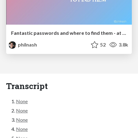
Fantastic passwords and where to find them - at NoRuKo
philnash
52
3.8k
Transcript
None
None
None
None