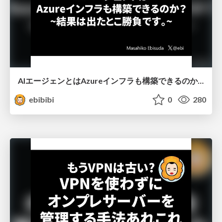
AIエージェンとはAzureインフラも構築できるのか？
ebibibi
0
280