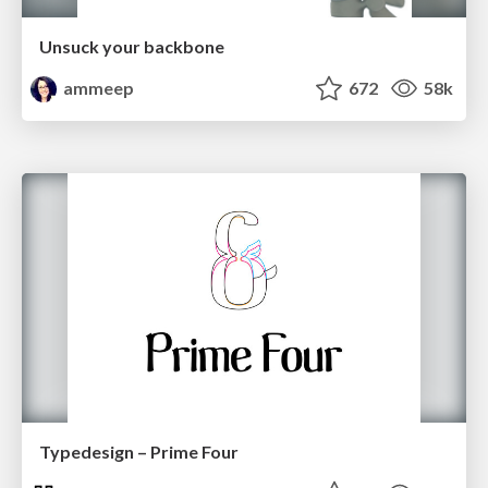
Unsuck your backbone
ammeep
672
58k
Typedesign – Prime Four