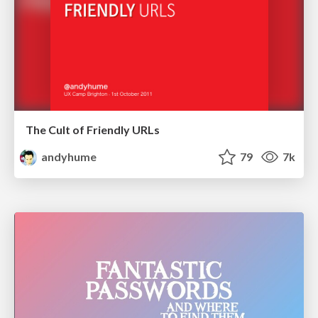
The Cult of Friendly URLs
andyhume
79
7k