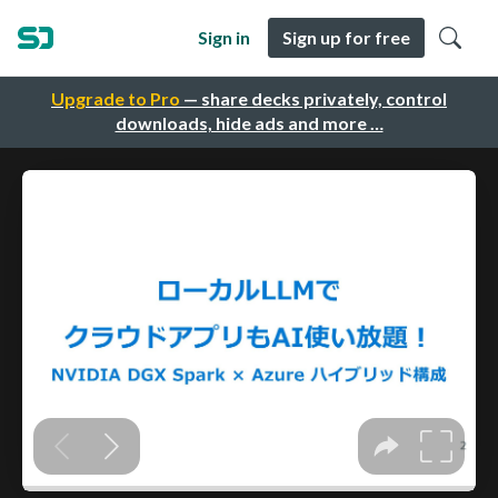
Sign in
Sign up for free
Upgrade to Pro
— share decks privately, control
downloads, hide ads and more …