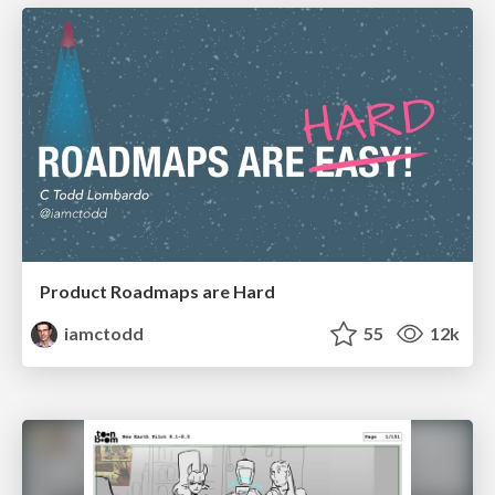
Product Roadmaps are Hard
iamctodd
55
12k