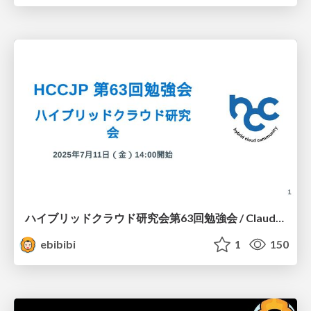
ハイブリッドクラウド研究会第63回勉強会 / ClaudeCode×Azure, GeminiCLI×Azure
ebibibi
1
150