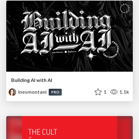
Building AI with AI
inesmontani
1
1.1k
PRO