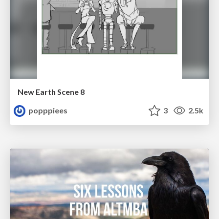
New Earth Scene 8
popppiees
3
2.5k