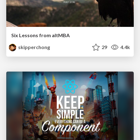
Six Lessons from altMBA
skipperchong
29
4.4k