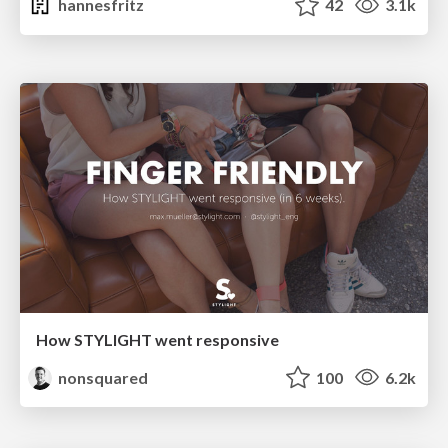
hannesfritz
42
3.1k
How STYLIGHT went responsive
nonsquared
100
6.2k