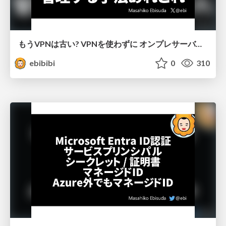
もうVPNは古い? VPNを使わずに オンプレサーバーを 管理する手法あれこれ
ebibibi
0
310