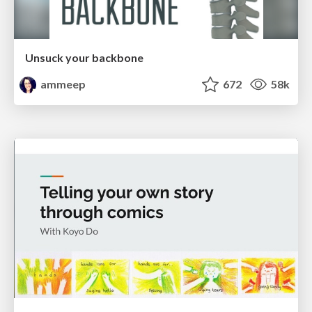
Unsuck your backbone
ammeep
672
58k