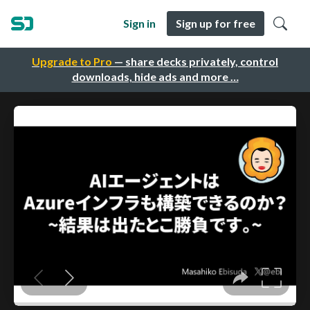
Sign in
Sign up for free
Upgrade to Pro
— share decks privately, control
downloads, hide ads and more …