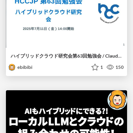
ハイブリッドクラウド研究会第63回勉強会 / ClaudeCode×Azure, GeminiCLI×Azure
ebibibi
1
150