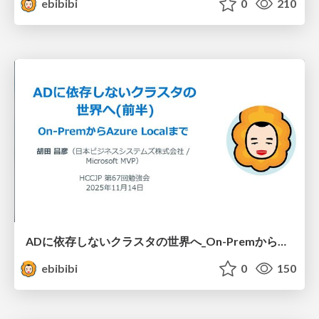
ebibibi
0
210
ADに依存しないクラスタの世界へ_On-PremからAzureLocalまで_前半_.pdf
ebibibi
0
150