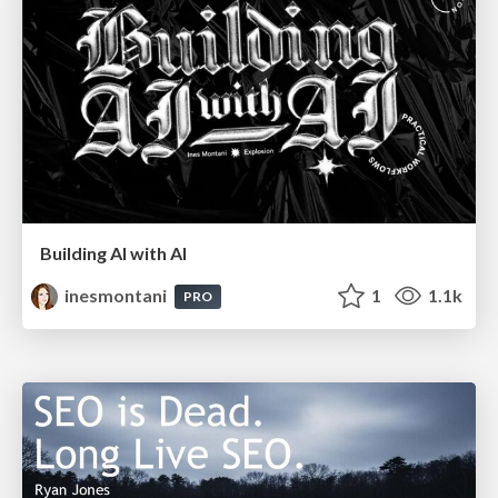
Building AI with AI
inesmontani
1
1.1k
PRO