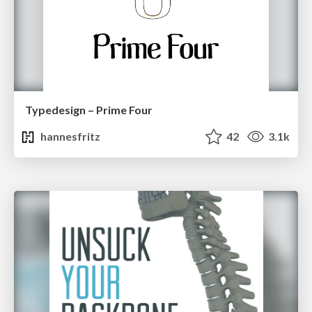
Typedesign – Prime Four
hannesfritz
42
3.1k