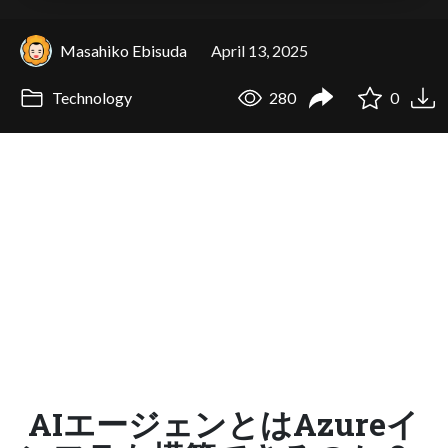
Masahiko Ebisuda
April 13, 2025
Technology
280
0
AIエージェンとはAzureイ