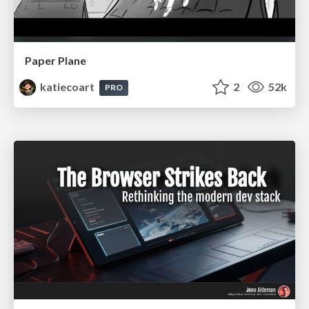
Paper Plane
katiecoart
2
52k
PRO