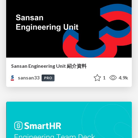
Sansan Engineering Unit 紹介資料
sansan33
1
4.9k
PRO