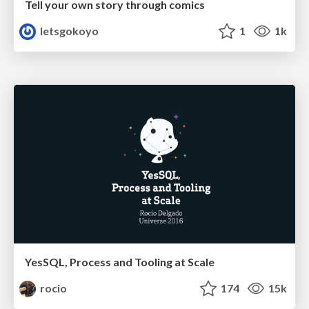
Tell your own story through comics
letsgokoyo
1
1k
YesSQL, Process and Tooling at Scale
rocio
174
15k