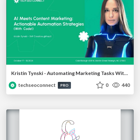
Kristin Tynski - Automating Marketing Tasks With AI
techseoconnect
0
440
PRO