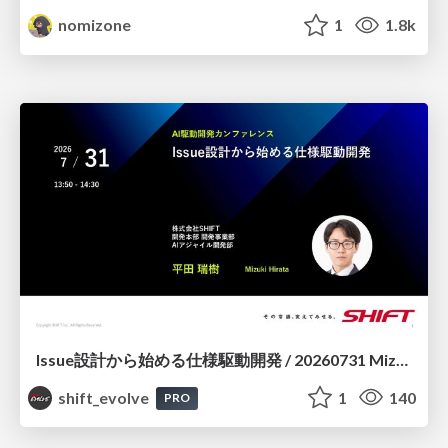
nomizone
1
1.8k
Issue設計から始める仕様駆動開発 / 20260731 Mizuki Hirata
shift_evolve
1
140
PRO