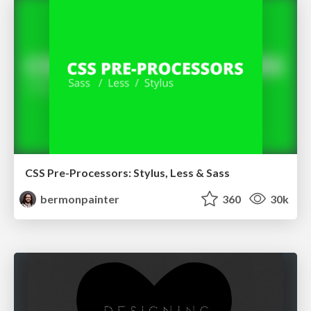
CSS Pre-Processors: Stylus, Less & Sass
bermonpainter
360
30k