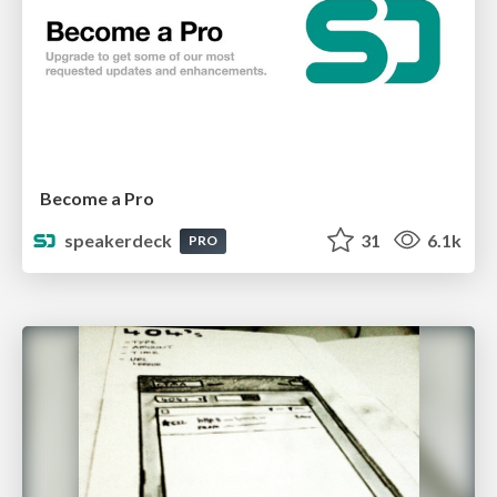
Become a Pro
speakerdeck
31
6.1k
PRO