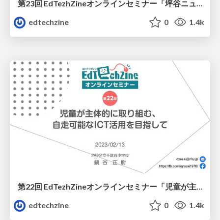
第23回 EdTezhZineオンラインセミナー「坪谷ニュウエル郁子氏に聞く！ 自分にあった進路の見つけ方／『13歳からの進路相談』刊行特別イベント」
edtechzine
0
1.4k
第22回 EdTezhZineオンラインセミナー「児童が主体的に取り組む、自走するICT活用を目指して」
edtechzine
0
1.4k