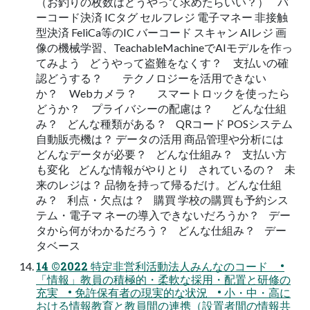
（お釣りの枚数はどうやって求めたらいい？） バ
ーコード決済 ICタグ セルフレジ 電子マネー 非接触
型決済 FeliCa等のIC バーコード スキャン AIレジ 画
像の機械学習、TeachableMachineでAIモデルを作っ
てみよう どうやって盗難をなくす？ 支払いの確
認どうする？ テクノロジーを活用できない
か？ Webカメラ？ スマートロックを使ったら
どうか？ プライバシーの配慮は？ どんな仕組
み？ どんな種類がある？ QRコード POSシステム
自動販売機は？ データの活用 商品管理や分析には
どんなデータが必要？ どんな仕組み？ 支払い方
も変化 どんな情報がやりとり されているの？ 未
来のレジは？ 品物を持って帰るだけ。どんな仕組
み？ 利点・欠点は？ 購買 学校の購買も予約シス
テム・電子マ ネーの導入できないだろうか？ デー
タから何がわかるだろう？ どんな仕組み？ デー
タベース
14 ©2022 特定非営利活動法人みんなのコード •
「情報」教員の積極的・柔軟な採用・配置と研修の
充実 • 免許保有者の現実的な状況 • 小・中・高に
おける情報教育と教員間の連携（設置者間の情報共