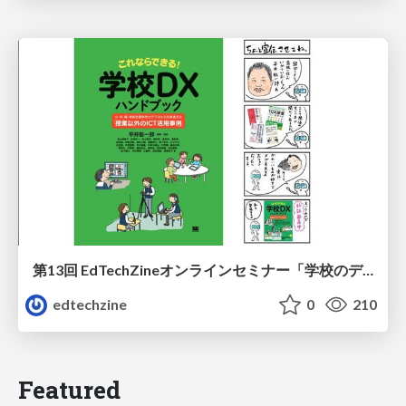
第13回 EdTechZineオンラインセミナー「学校のデジタル化を推進する『授業以外のICT活用事例』～『これならできる！学校DXハンドブック』刊行記念セミナー」平井聡一郎氏資料
edtechzine
0
210
Featured