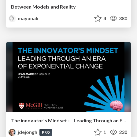
Between Models and Reality
mayunak
4
380
The innovator’s Mindset - Leading Through an Era of Exponential Change - McGill University 2025
jdejongh
1
230
PRO