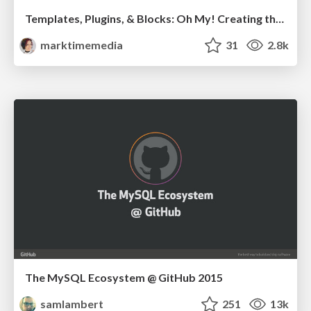
Templates, Plugins, & Blocks: Oh My! Creating the theme that thinks of everything
marktimemedia
31
2.8k
The MySQL Ecosystem @ GitHub 2015
samlambert
251
13k