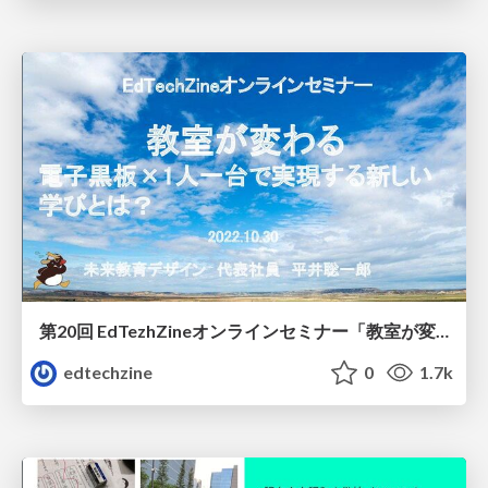
第20回 EdTezhZineオンラインセミナー「教室が変わる！ 電子黒板×1人1台端末で実現する新しい時代の学びとは」
edtechzine
0
1.7k