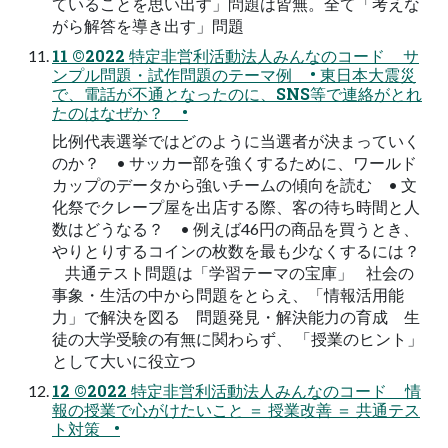
ていることを思い出す」問題は皆無。全て「考えな
がら解答を導き出す」問題
11 ©2022 特定非営利活動法人みんなのコード サ
ンプル問題・試作問題のテーマ例 • 東日本大震災
で、電話が不通となったのに、SNS等で連絡がとれ
たのはなぜか？ •
比例代表選挙ではどのように当選者が決まっていく
のか？ • サッカー部を強くするために、ワールド
カップのデータから強いチームの傾向を読む • 文
化祭でクレープ屋を出店する際、客の待ち時間と人
数はどうなる？ • 例えば46円の商品を買うとき、
やりとりするコインの枚数を最も少なくするには？
共通テスト問題は「学習テーマの宝庫」 社会の
事象・生活の中から問題をとらえ、「情報活用能
力」で解決を図る 問題発見・解決能力の育成 生
徒の大学受験の有無に関わらず、 「授業のヒント」
として大いに役立つ
12 ©2022 特定非営利活動法人みんなのコード 情
報の授業で心がけたいこと ＝ 授業改善 ＝ 共通テス
ト対策 •