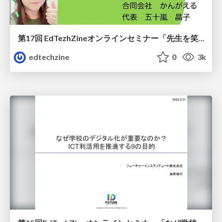
第17回 EdTezhZineオンラインセミナー「先生を笑顔に！ 信頼されるICT支援員になるには？」
edtechzine
0
3k