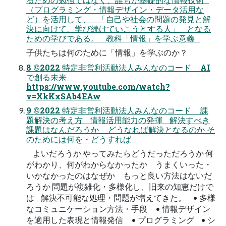
（プログラミング・情報デザイン・データ活用な
ど）を活用して、 「自己や社会の問題の発見と解
決に向けて、学び続けていこうとする人」 となる
ための学びである。 教科「情報」を学ぶ意義
子供たちは何のために「情報」を学ぶのか？
8 ©2022 特定非営利活動法人みんなのコード AI
で創る未来
https://www.youtube.com/watch?
v=XkKxSAb4EAw
9 ©2022 特定非営利活動法人みんなのコード 課
題解決の考え方 情報活用能力の発揮 解決すべき
課題はなんだろうか どうなれば解決となるのか そ
のためには何を・どうすれば
よいだろうか やってみたらどうだっただろうか 何
がわかり、何がわからなかったか うまくいった・
いかなかったのはなぜか もっと良い方法はないだ
ろうか 問題が複雑化・多様化し、旧来の知恵だけで
は 解決不可能な処理・問題が増えてきた。 • 多様
なコミュニケーション方法・手段 • 情報デザイン
を適用した表現と情報発信 • プログラミング • シ