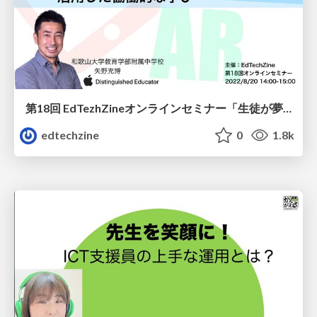
第18回 EdTezhZineオンラインセミナー「生徒が夢中になる！ 1人1台のiPadとAR・電子黒板を活用した協働的な学び」
edtechzine
0
1.8k