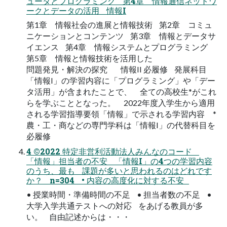
ュータとプログラミング 第4章 情報通信ネットワ
ークとデータの活用 情報I
第1章 情報社会の進展と情報技術 第2章 コミュ
ニケーションとコンテンツ 第3章 情報とデータサ
イエンス 第4章 情報システムとプログラミング
第5章 情報と情報技術を活用した
問題発見・解決の探究 情報II 必履修 発展科目
「情報I」の学習内容に「プログラミング」や「デー
タ活用」が含まれたことで、 全ての高校生*がこれ
らを学ぶこととなった。 2022年度入学生から適用
される学習指導要領「情報」で示される学習内容 *
農・工・商などの専門学科は「情報I」の代替科目を
必履修
4 ©2022 特定非営利活動法人みんなのコード
「情報」担当者の不安 「情報I」の4つの学習内容
のうち、最も 課題が多いと思われるのはどれです
か？ n=304 • 内容の高度化に対する不安
• 授業時間・準備時間の不足 • 担当者数の不足 •
大学入学共通テストへの対応 をあげる教員が多
い。 自由記述からは・・・