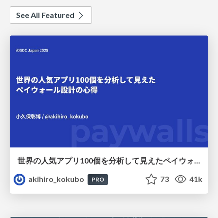
See All Featured
世界の人気アプリ100個を分析して見えたペイウォール設計の心得
akihiro_kokubo
73
41k
PRO