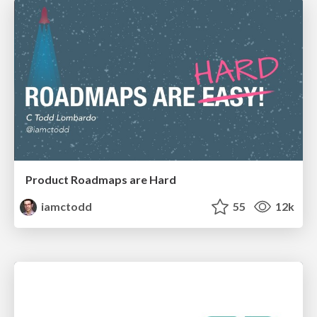
Product Roadmaps are Hard
iamctodd
55
12k