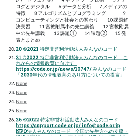
ログとデジタル 6 データと分析 7 メディアの
特徴 8 アルゴリズムとプログラミング 9
コンピューティングと社会との関わり 10 課題解
決実習 11 宮教附属小の先生講義 12 宮教附属
中の先生講義 13 課題① 14 課題② 15 発
表とまとめ
20 ©2021 特定非営利活動法人みんなのコード
21 ©2022 特定非営利活動法人みんなのコード こ
れからの情報教育に向けて
https://code.or.jp/news/10747/ みんなのコード
「2030年代の情報教育のあり方についての提言」
None
None
None
None
26 ©2022 特定非営利活動法人みんなのコード
https://support.code.or.jp/
info@code.or.jp
NPO法人みんなのコード 全国の先生方への支援・