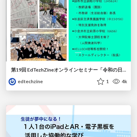
第19回 EdTezhZineオンラインセミナー「令和の日本型学校教育！ 自由進度学習って何？」
edtechzine
1
4k