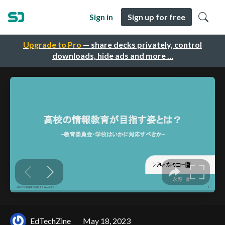
Sign in
Sign up for free
Upgrade to Pro
— share decks privately, control
downloads, hide ads and more …
EdTechZine
May 18, 2023