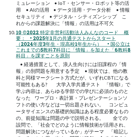
ミュレーション • IoT・センサー・ロボット等の活
用 • AIの活用 • データ活用・データ分析 • 情報
セキュリティ • デジタル・シティズンシップ こ
れからの課題解決に「情報」の活用は不可欠
10 ©2022 特定非営利活動法人みんなのコード 概
要： • 2025年1月の共通テストからスタート
（2024年度3年生・現高校1年生から） • 国公立は
これまでの5教科7科目に「情報」を加えた「6教科8
科目」を課すことを原則
• 経過措置として、浪人生向けには旧課程の「情
報」の別問題を用意する予定 • 現状では、他の教
科と同様マークシート方式だが、いずれCBTになる
可能性もある? 大学入学共通テスト 「情報I」で
学ぶ内容は、あらゆる学部での学びに必須のものと
なった ワープロ・表計算・プレゼンテーションソ
フトの使い方などは一切出題されない。 コンピュ
ータサイエンスの基礎的知識はある程度必要なもの
の、前提知識は問題の中で説明される。 全ての
設問で、「社会でどのように情報技術が活用され、
問題解決につながっているか」がテーマ 「暗記し