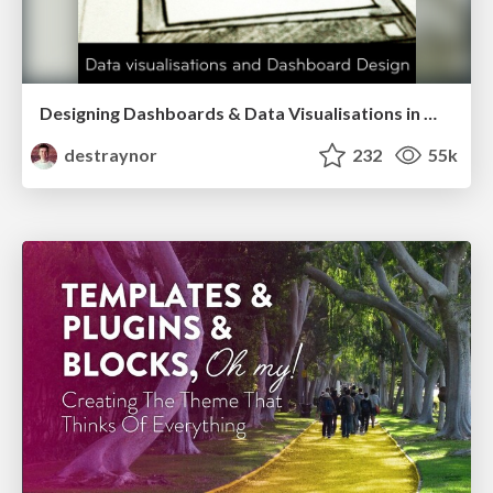
Designing Dashboards & Data Visualisations in Web Apps
destraynor
232
55k