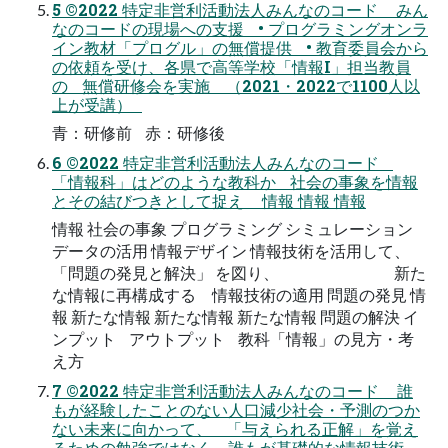
5 ©2022 特定非営利活動法人みんなのコード みん
なのコードの現場への支援 • プログラミングオンラ
イン教材「プログル」の無償提供 • 教育委員会から
の依頼を受け、各県で高等学校「情報I」担当教員
の 無償研修会を実施 （2021・2022で1100人以
上が受講）
青：研修前 赤：研修後
6 ©2022 特定非営利活動法人みんなのコード
「情報科」はどのような教科か 社会の事象を情報
とその結びつきとして捉え 情報 情報 情報
情報 社会の事象 プログラミング シミュレーション
データの活用 情報デザイン 情報技術を活用して、
「問題の発見と解決」 を図り、 新た
な情報に再構成する 情報技術の適用 問題の発見 情
報 新たな情報 新たな情報 新たな情報 問題の解決 イ
ンプット アウトプット 教科「情報」の見方・考
え方
7 ©2022 特定非営利活動法人みんなのコード 誰
もが経験したことのない人口減少社会・予測のつか
ない未来に向かって、 「与えられる正解」を覚え
るための勉強ではなく、誰もが基礎的な情報技術