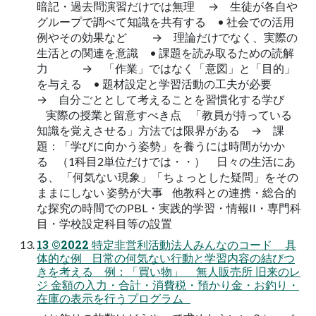
暗記・過去問演習だけでは無理 → 生徒が各自や
グループで調べて知識を共有する • 社会での活用
例やその効果など → 理論だけでなく、実際の
生活との関連を意識 • 課題を読み取るための読解
力 → 「作業」ではなく「意図」と「目的」
を与える • 題材設定と学習活動の工夫が必要
→ 自分ごととして考えることを習慣化する学び
実際の授業と留意すべき点 「教員が持っている
知識を覚えさせる」方法では限界がある → 課
題：「学びに向かう姿勢」を養うには時間がかか
る （1科目2単位だけでは・・） 日々の生活にあ
る、 「何気ない現象」「ちょっとした疑問」をその
ままにしない 姿勢が大事 他教科との連携・総合的
な探究の時間でのPBL・実践的学習・情報II・専門科
目・学校設定科目等の設置
13 ©2022 特定非営利活動法人みんなのコード 具
体的な例 日常の何気ない行動と学習内容の結びつ
きを考える 例：「買い物」 無人販売所 旧来のレ
ジ 金額の入力・合計・消費税・預かり金・お釣り・
在庫の表示を行うプログラム