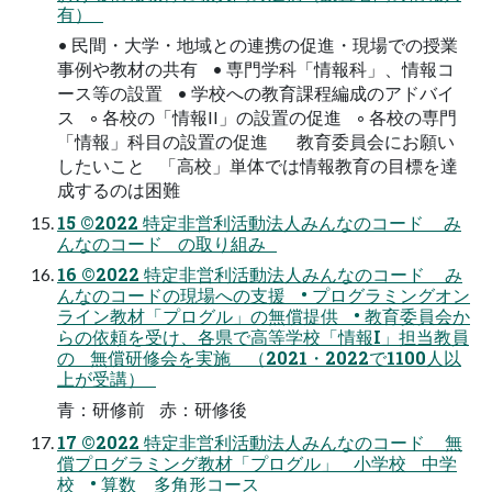
有）
• 民間・大学・地域との連携の促進・現場での授業
事例や教材の共有 • 専門学科「情報科」、情報コ
ース等の設置 • 学校への教育課程編成のアドバイ
ス ◦ 各校の「情報II」の設置の促進 ◦ 各校の専門
「情報」科目の設置の促進 教育委員会にお願い
したいこと 「高校」単体では情報教育の目標を達
成するのは困難
15 ©2022 特定非営利活動法人みんなのコード み
んなのコード の取り組み
16 ©2022 特定非営利活動法人みんなのコード み
んなのコードの現場への支援 • プログラミングオン
ライン教材「プログル」の無償提供 • 教育委員会か
らの依頼を受け、各県で高等学校「情報I」担当教員
の 無償研修会を実施 （2021・2022で1100人以
上が受講）
青：研修前 赤：研修後
17 ©2022 特定非営利活動法人みんなのコード 無
償プログラミング教材「プログル」 小学校 中学
校 • 算数 多角形コース