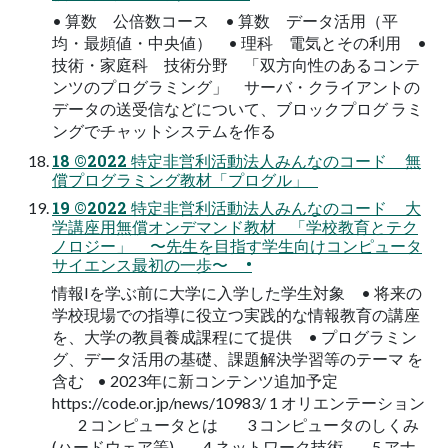
• 算数 公倍数コース • 算数 データ活用（平
均・最頻値・中央値） • 理科 電気とその利用 •
技術・家庭科 技術分野 「双方向性のあるコンテ
ンツのプログラミング」 サーバ・クライアントの
データの送受信などについて、ブロックプログ ラミ
ングでチャットシステムを作る
18 ©2022 特定非営利活動法人みんなのコード 無
償プログラミング教材「プログル」
19 ©2022 特定非営利活動法人みんなのコード 大
学講座用無償オンデマンド教材 「学校教育とテク
ノロジー」 〜先生を目指す学生向けコンピュータ
サイエンス最初の一歩〜 •
情報Iを学ぶ前に大学に入学した学生対象 • 将来の
学校現場での指導に役立つ実践的な情報教育の講座
を、大学の教員養成課程にて提供 • プログラミン
グ、データ活用の基礎、課題解決学習等のテーマ を
含む • 2023年に新コンテンツ追加予定
https://code.or.jp/news/10983/ 1 オリエンテーション
2 コンピュータとは 3 コンピュータのしくみ
(ハードウェア等) 4 ネットワーク技術 5 アナ