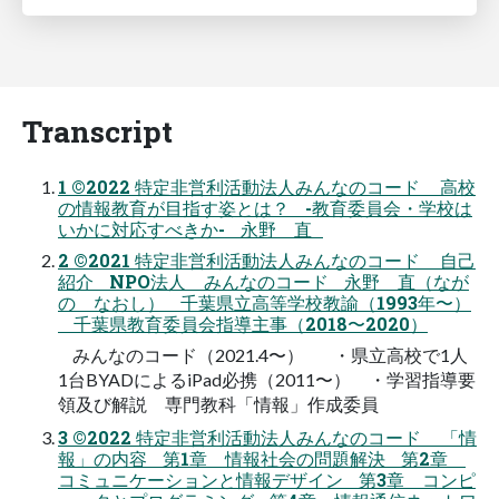
Transcript
1 ©2022 特定非営利活動法人みんなのコード 高校
の情報教育が目指す姿とは？ -教育委員会・学校は
いかに対応すべきか- 永野 直
2 ©2021 特定非営利活動法人みんなのコード 自己
紹介 NPO法人 みんなのコード 永野 直（なが
の なおし） 千葉県立高等学校教諭（1993年〜）
千葉県教育委員会指導主事（2018〜2020）
みんなのコード（2021.4〜） ・県立高校で1人
1台BYADによるiPad必携（2011〜） ・学習指導要
領及び解説 専門教科「情報」作成委員
3 ©2022 特定非営利活動法人みんなのコード 「情
報」の内容 第1章 情報社会の問題解決 第2章
コミュニケーションと情報デザイン 第3章 コンピ