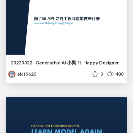
20230322 - Generative AI 小聚 ft. Happy Designer
elct9620
0
480