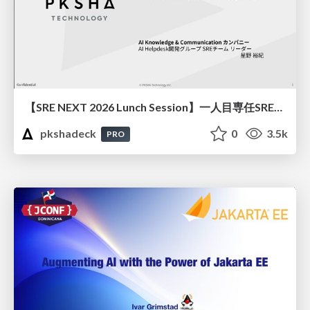
【SRE NEXT 2026 Lunch Session】一人目専任SREの立ち上げを加速する ― AIと進めたオンボーディングで2分を0.04秒にした話
pkshadeck
0
3.5k
PRO