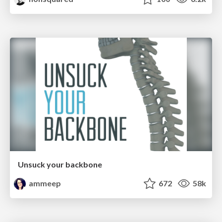
Unsuck your backbone
ammeep
672
58k