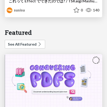
これって Effect でできたのでは? / TSKaigi Mashup Kansai #2
susisu
0
140
Featured
See All Featured