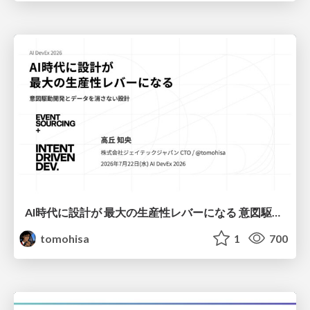
AI時代に設計が 最大の生産性レバーになる 意図駆動開発とデータを消さない設計｜Don't Delete Your Data or Your Intent — Design as the Deepest Lever in the AI Era
tomohisa
1
700