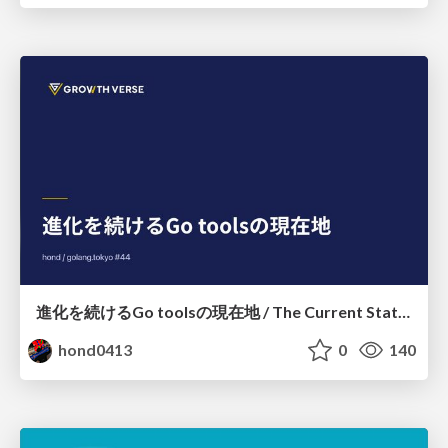
進化を続けるGo toolsの現在地 / The Current State of Ever-Evolving Go Tools
hond0413
0
140