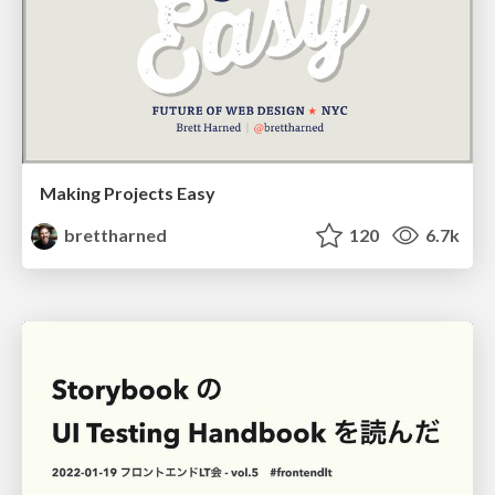
Making Projects Easy
brettharned
120
6.7k