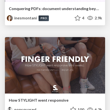
Conquering PDFs: document understanding beyond plain text
inesmontani
4
2.9k
PRO
How STYLIGHT went responsive
nonsquared
100
6.2k