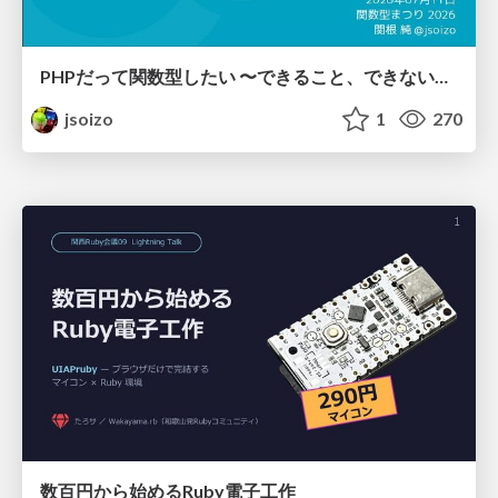
PHPだって関数型したい 〜できること、できないこと〜 / fp-in-php
jsoizo
1
270
数百円から始めるRuby電子工作