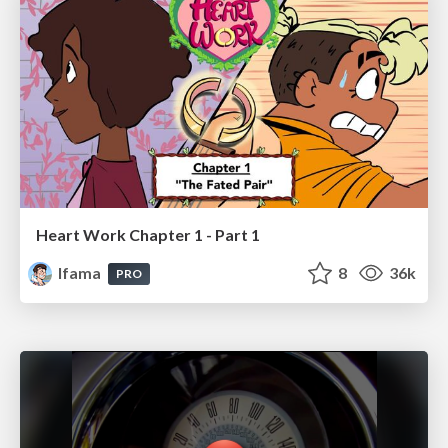
Heart Work Chapter 1 - Part 1
lfama
8
36k
PRO