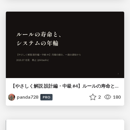
【やさしく解説 設計編・中級 #4】ルールの寿命と、システムの年輪
panda728
2
180
PRO