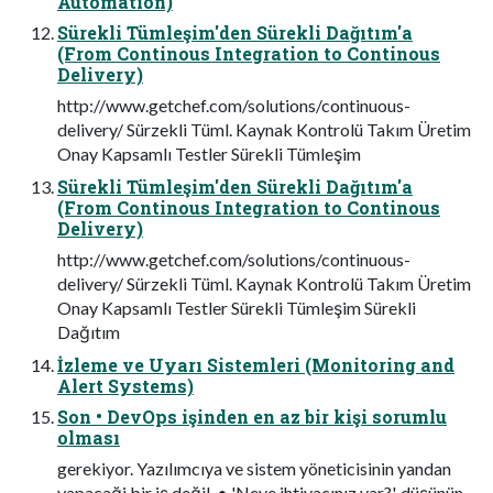
Automation)
Sürekli Tümleşim'den Sürekli Dağıtım'a
(From Continous Integration to Continous
Delivery)
http://www.getchef.com/solutions/continuous-
delivery/ Sürzekli Tüml. Kaynak Kontrolü Takım Üretim
Onay Kapsamlı Testler Sürekli Tümleşim
Sürekli Tümleşim'den Sürekli Dağıtım'a
(From Continous Integration to Continous
Delivery)
http://www.getchef.com/solutions/continuous-
delivery/ Sürzekli Tüml. Kaynak Kontrolü Takım Üretim
Onay Kapsamlı Testler Sürekli Tümleşim Sürekli
Dağıtım
İzleme ve Uyarı Sistemleri (Monitoring and
Alert Systems)
Son • DevOps işinden en az bir kişi sorumlu
olması
gerekiyor. Yazılımcıya ve sistem yöneticisinin yandan
yapacaği bir iş değil. • 'Neye ihtiyacınız var?', düşünün