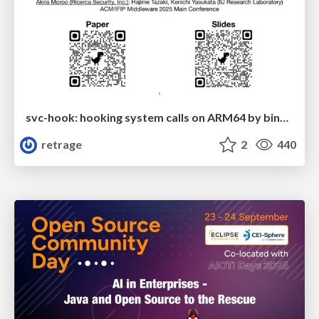
svc-hook: hooking system calls on ARM64 by binary rewriting
retrage
2
440