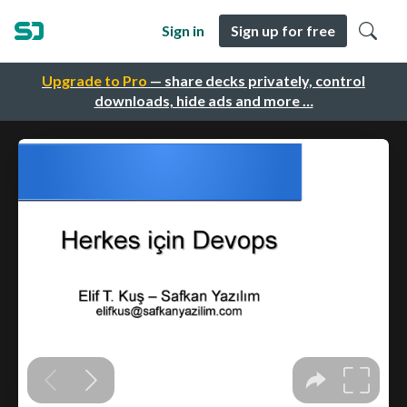
Sign in
Sign up for free
Upgrade to Pro
— share decks privately, control
downloads, hide ads and more …