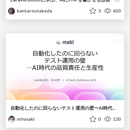
kentaroutakeda
3
650
自動化したのに回らないテスト運用の壁ーAI時代の品質責任と生産性
mfunaki
0
120