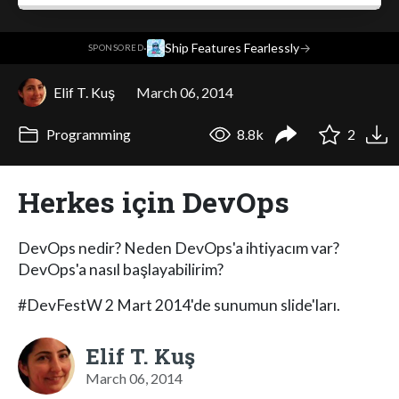
·
Ship Features Fearlessly
→
SPONSORED
Elif T. Kuş
March 06, 2014
Programming
8.8k
2
Herkes için DevOps
DevOps nedir? Neden DevOps'a ihtiyacım var?
DevOps'a nasıl başlayabilirim?
#DevFestW 2 Mart 2014'de sunumun slide'ları.
Elif T. Kuş
March 06, 2014