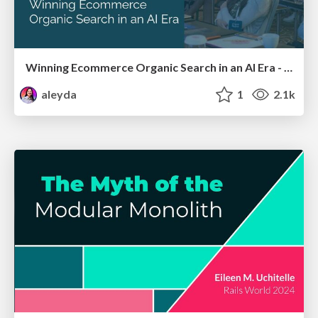
Winning Ecommerce Organic Search in an AI Era - #searchnstuff2025
aleyda
1
2.1k