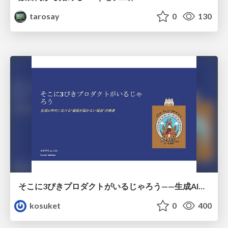
tarosay
0
130
そこに3びきプロダクトがいるじゃろう——生成AI時代における“価値が届かない理由”の構造
kosuket
0
400