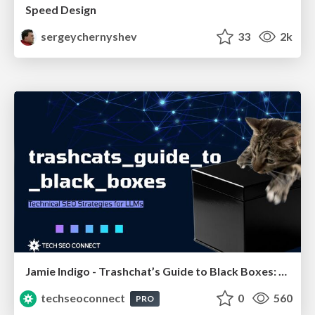
Speed Design
sergeychernyshev
33
2k
Jamie Indigo - Trashchat’s Guide to Black Boxes: Technical SEO Tactics for LLMs
techseoconnect
0
560
PRO