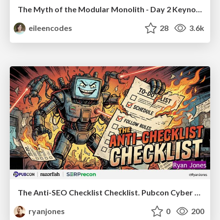
The Myth of the Modular Monolith - Day 2 Keynote - Rails World 2024
eileencodes
28
3.6k
The Anti-SEO Checklist Checklist. Pubcon Cyber Week
ryanjones
0
200