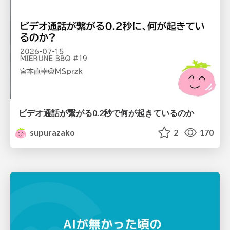
ビデオ通話が繋がる0.2秒で何が起きているのか
supurazako
2
170