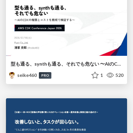
型も通る、synthも通る、それでも危ない 〜AIのCDKの権限とコストを機械で検証する〜 / It Passes Type Checks, It Passes Synth Checks, but It’s Still Risky — Automatically Verifying Permissions and Costs in AI’s CDK —
seike460
1
520
PRO