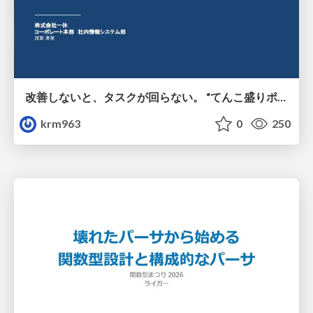
改善しないと、タスクが回らない。 “てんこ盛りポジション” を引き継いだ情シスの、入社3ヶ月の業務改善録
krm963
0
250