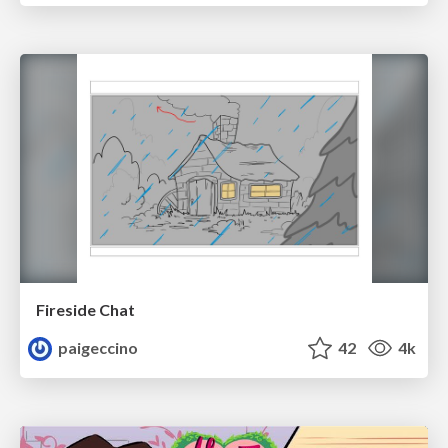
Fireside Chat
paigeccino
42
4k