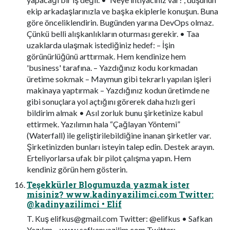
ekip arkadaşlarınızla ve başka ekiplerle konuşun. Buna
göre önceliklendirin. Bugünden yarına DevOps olmaz.
Çünkü belli alışkanlıkların oturması gerekir. • Taa
uzaklarda ulaşmak istediğiniz hedef: – İşin
görünürlüğünü arttırmak. Hem kendinize hem
'business' tarafına. – Yazdığınız kodu korkmadan
üretime sokmak – Maymun gibi tekrarlı yapılan işleri
makinaya yaptırmak – Yazdığınız kodun üretimde ne
gibi sonuçlara yol açtığını görerek daha hızlı geri
bildirim almak • Asıl zorluk bunu şirketinize kabul
ettirmek. Yazılımın hala “Çağlayan Yöntemi”
(Waterfall) ile geliştirilebildiğine inanan şirketler var.
Şirketinizden bunları isteyin talep edin. Destek arayın.
Erteliyorlarsa ufak bir pilot çalışma yapın. Hem
kendiniz görün hem gösterin.
Teşekkürler Blogumuzda yazmak ister
misiniz? www.kadinyazilimci.com Twitter:
@kadinyazilimci • Elif
T. Kuş
elifkus@gmail.com
Twitter: @elifkus • Safkan
Yazılım – www.safkanyazilim.com Twitter: