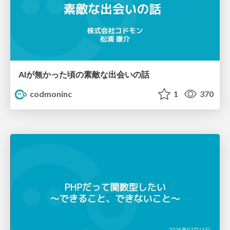
AIが無かった頃の素敵な出会いの話
codmoninc
1
370