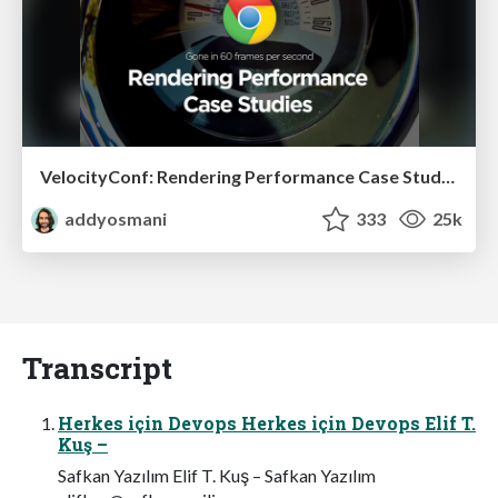
VelocityConf: Rendering Performance Case Studies
addyosmani
333
25k
Transcript
Herkes için Devops Herkes için Devops Elif T.
Kuş –
Safkan Yazılım Elif T. Kuş – Safkan Yazılım