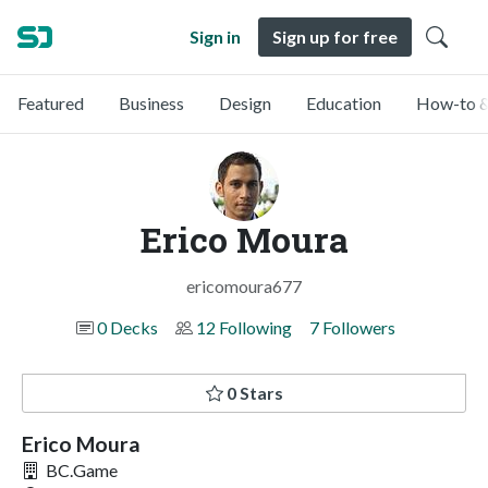
Sign in
Sign up for free
Featured
Business
Design
Education
How-to &
Erico Moura
ericomoura677
0 Decks
12 Following
7 Followers
0 Stars
Erico Moura
BC.Game