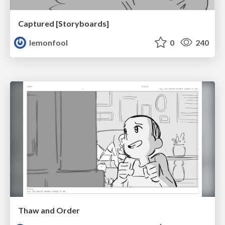
Captured [Storyboards]
lemonfool
0
240
Thaw and Order