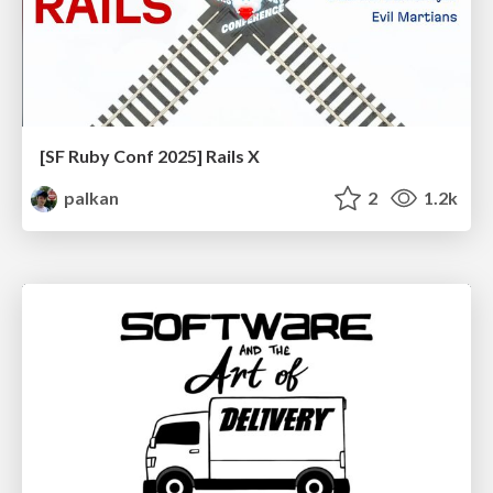
[SF Ruby Conf 2025] Rails X
palkan
2
1.2k