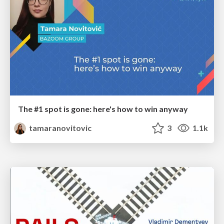
The #1 spot is gone: here's how to win anyway
tamaranovitovic
3
1.1k