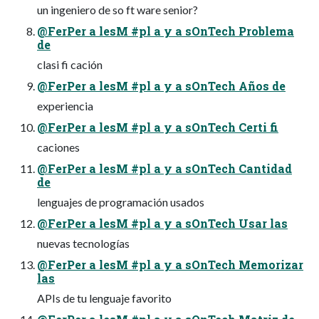
un ingeniero de so ft ware senior?
@FerPer a lesM #pl a y a sOnTech Problema
de
clasi fi cación
@FerPer a lesM #pl a y a sOnTech Años de
experiencia
@FerPer a lesM #pl a y a sOnTech Certi fi
caciones
@FerPer a lesM #pl a y a sOnTech Cantidad
de
lenguajes de programación usados
@FerPer a lesM #pl a y a sOnTech Usar las
nuevas tecnologías
@FerPer a lesM #pl a y a sOnTech Memorizar
las
APIs de tu lenguaje favorito