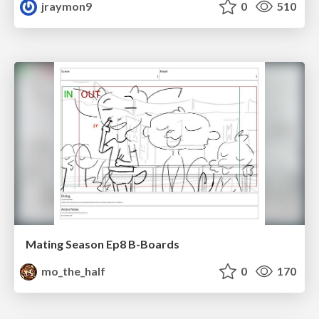
jraymon9
0
510
Mating Season Ep8 B-Boards
mo_the_half
0
170