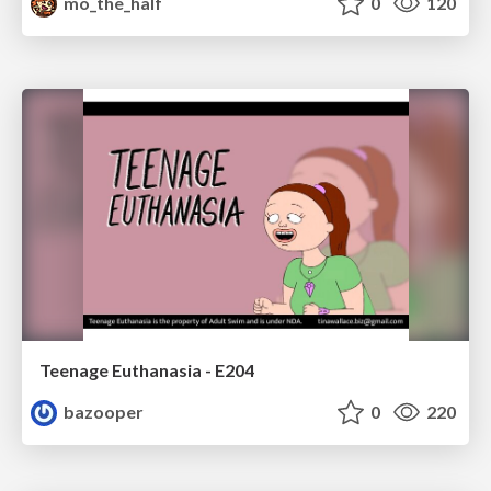
mo_the_half
0
120
Teenage Euthanasia - E204
bazooper
0
220