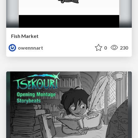
Fish Market
owennnart
0
230