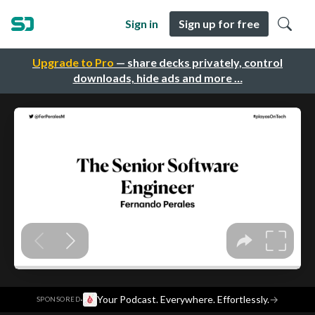
Sign in
Sign up for free
Upgrade to Pro
— share decks privately, control
downloads, hide ads and more …
·
Your Podcast. Everywhere. Effortlessly.
→
SPONSORED