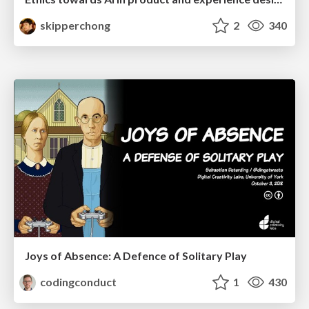
skipperchong
2
340
Joys of Absence: A Defence of Solitary Play
codingconduct
1
430