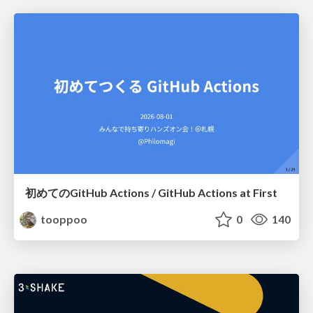
初めてのGitHub Actions / GitHub Actions at First
tooppoo
0
140