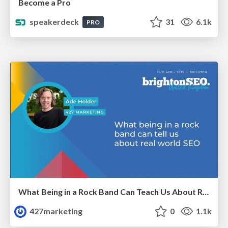
Become a Pro
speakerdeck
31
6.1k
PRO
What Being in a Rock Band Can Teach Us About Real World SEO
427marketing
0
1.1k