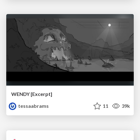
WENDY [Excerpt]
tessaabrams
11
39k