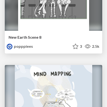
New Earth Scene 8
popppiees
3
2.5k