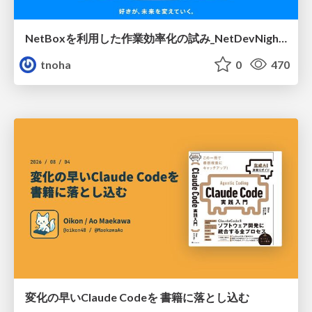
NetBoxを利用した作業効率化の試み_NetDevNight4
tnoha
0
470
変化の早いClaude Codeを 書籍に落とし込む