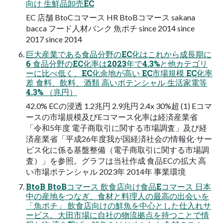
向け ⽣鮮品卸売EC
EC 店舗 BtoCコマース HR BtoBコマース sakana
bacca フード⼈材バンク ⿂ポチ since 2014 since
2017 since 2014
巨⼤産業である⾷品分野のEC化はこれから成⻑期に
6 ⾷品分野のEC化率は2023年で4.3%と他カテゴリ
ーに⽐べ低く、EC化余地が⾼い EC市場規模 EC化率
差 ⾷料、飲料、酒類 ⾼いポテンシャル ⽣活家電等
4.3% （兆円）
42.0% ECの浸透 1.2兆円 2.9兆円 2.4x 30%超 (1) Eコマ
ースの市場規模及びEコマース化率は経済産業省
「令和5年度 電⼦商取引に関する市場調査」及び経
済産業省「平成26年度我が国経済社会の情報化‧サー
ビス化に係る基盤整備（電⼦商取引に関する市場調
査）」を参照。グラフは当社作成 ⾷品ECの拡⼤ 高
い市場ポテンシャル 2023年 2014年 事業環境
BtoB BtoBコマース 飲食店向け食品Eコマース ⽇本
中の産地をつなぎ、⾷材と料理⼈の最⾼の出会いを
「⿂ポチ」 飲食店向けの鮮魚を中心とした仕入れサ
ービス。大田市場に自社の物流拠点を持つことで情