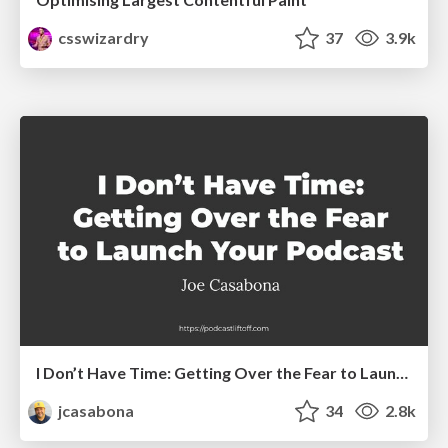
csswizardry
37
3.9k
I Don’t Have Time: Getting Over the Fear to Launch Your Podcast
jcasabona
34
2.8k