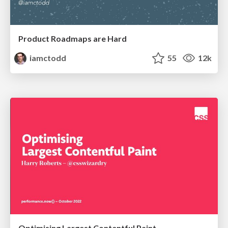
Product Roadmaps are Hard
iamctodd
55
12k
Optimising Largest Contentful Paint