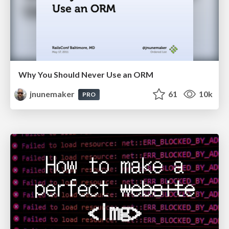
Why You Should Never Use an ORM
jnunemaker
61
10k
PRO