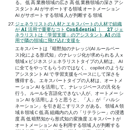
る。 低 ⾼ 業務領域の広さ ⾼ 低 業務領域の深さ アシ
スタント AI がサポートする領域 オートメーション
AI がサポート する領域 ⼈が判断する 領域
ジェネラリストの⼈材とエキスパートの⼈材で組織
が AI 活⽤で重要なコト Confidential ｜ 27 ジェ
ネラリストは「学習⽀援」のアシスタント AI の活
⽤で隣の領域に⾶び込む⽀援を
エキスパートは「暗黙知のナレッジ(AI ルールベー
ス)化による形式知」のナレッジ化が求められる ⼈ x
領域 x ビジネス ジェネラリストタイプの⼈材は、 AI
に全てをやってもらうのではなく、 copilot のような
アシスタント AI で 学習⽀援をベースにして深さを
獲得する。 エキスパートタイプの⼈材は、オートメ
ー ション AI を活⽤して、ナレッジベースの汎 化を
⾏う。 ルールを⾔語化できない⼈が、オートメー シ
ョン AI を活⽤しようと思うと、「⼈」が 「ハルシ
ネーション」を引き起こすリスク がある。 領域 A 領
域 B 領域 C 低 ⾼ 組織内の⼈の「リテラシー」の浸透
度 ⾼ 低 暗黙知から形式知の変換度 エキスパートが
オートメーション AI を利⽤する領域 ⼈が判断する