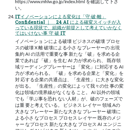
https://www.mhlw.go.jp/index.html を確認して下さ
い。
ITイノベーションによる変化は「守‧破‧離」
Confidential ｜ 24 AI による確変スイッチが⼊
っている現状で、組織が前提として考えていかなく
てはいけない事 守 破 IT
イノベーショ ンによる破壊 ビジネスの破壊 プロセ
スの破壊 X 離 破壊による⼩さ なプレーヤーの 出現
集約 AI の活⽤で重要な事 新たな「破」を求める企
業であれば 「破」を⽣む AI ⼒が求められ、 既存領
域リーディングプレーヤーは 「変化」に対応する AI
⼒が 求められる。 「破」を求める企業と「変化」を
対 応する企業の共通点は、「⽣産性」 に⼤きな変化
が出る。 「⽣産性」の変化によって我々の仕 事の変
化は領域の境界線がなくなる こと。 AI 以外の領域
でも「学ぶ事を恐れ ない⼈材」が、破のフェーズで
は重 要と考えている。 ビジネス レイヤー 領域 Aの
⼤きな プレーヤー 新たな⼤きな プレーヤー 破壊に
よる⼩さ なプロセス プロセス レイヤー 既存のメジ
ャー なプロセス 新たな⼤きな プロセス AI エンジニ