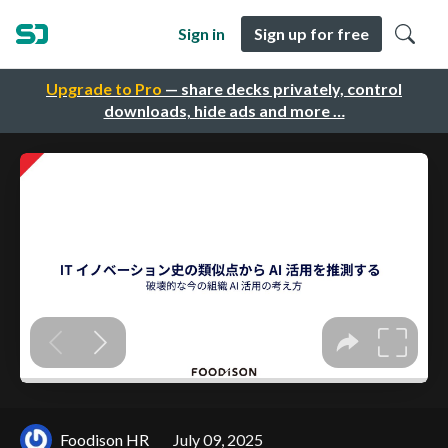
Sign in
Sign up for free
Upgrade to Pro
— share decks privately, control
downloads, hide ads and more …
Foodison HR
July 09, 2025