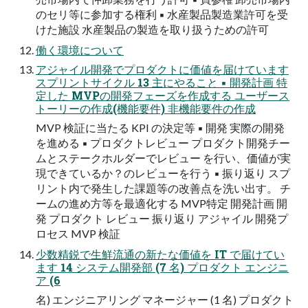
のセリ等に参加する権利 ▪ ⽔産製品製造業許可を受
けた施設 ⽔産製品の製造を取り扱うための許可
働く環境について
アジャイル開発でプロダクトに価値を届けています
スプリントサイクル 13 主にやること ▪ 開発計画 特
定した MVPの開発フェーズを作成する ユーザース
トーリーの作成(機能要件) ⾮機能要件の作成
MVP 検証に当たる KPI の決定等 ▪ 開発 実際の開発
を進める ▪ プロダクトレビュー プロダクト開発チー
ムとステークホルダーでレビュー を⾏い、価値が実
現できているか？のレビューを⾏う ▪ 振り返り スプ
リント内で発⽣した課題等の改善点を洗い出す。 チ
ームの進め⽅等を最適化する MVP特定 開発計画 開
発 プロダクト レビュー 振り返り アジャイル 開発プ
ロセス MVP 検証
少数精鋭で⽣鮮流通の新たな価値を IT で届けてい
ます 14 システム開発部 (7 名) プロダクト エンジニ
ア (6
名) エンジニアリング マネージャー (1 名) プロダクト