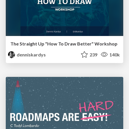
The Straight Up "How To Draw Better" Workshop
denniskardys
239
140k