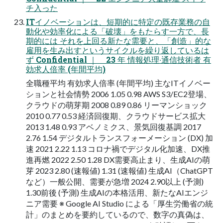
チ⼊った
ITイノベーションは、短期的に特定の既存業務の⾃
動化や効率化による「破壊」をもたらす⼀⽅で、⻑
期的には それを上回る新たな需要と、「創造」的な
雇⽤を⽣み出すというサイクルを繰り返しているは
ず Confidential ｜ 23 年 情報処理‧通信技術者 有
効求⼈倍率 (年間平均)
全職種平均 有効求⼈倍率 (年間平均) 主なITイノベー
ションと社会情勢 2006 1.05 0.98 AWS S3/EC2登場、
クラウドの萌芽期 2008 0.89 0.86 リーマンショック
2010 0.77 0.53 経済回復期、クラウドサービス拡⼤
2013 1.48 0.93 アベノミクス、景気回復基調 2017
2.76 1.54 デジタルトランスフォーメーション (DX) 加
速 2021 2.22 1.13 コロナ禍でデジタル化加速、DX推
進再燃 2022 2.50 1.28 DX需要⾼⽌まり、⽣成AIの萌
芽 2023 2.80 (速報値) 1.31 (速報値) ⽣成AI（ChatGPT
など）⼀般公開、需要が急増 2024 2.90以上 (予測)
1.30前後 (予測) ⽣成AIの本格活⽤、新たなAIエンジ
ニア需要 ※ Google AI Studio による「厚⽣労働省の統
計」のまとめを要約しているので、数字の真偽は、