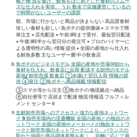
報と物 流を繋げ、鮮魚をはじめとした食材のスムー
ズな仕入れを実現。 うお 数名で店舗運営しているの
で時間がない ユーザーの課題
朝、市場に⾏かないと商品が決まらない ⾼品質⾷材‧
珍しい⾷材も欲しい ⿂ポチの提供価値 ▪ スマホで簡
単注⽂ ▪ 店先配送 ▪ 午前3時まで受付、最短翌⽇配送
▪ 午後3時半から翌⽇分の発注可 ▪ プロのバイヤーに
よる透明性の⾼い情報 提供 ▪ 全国の産地から仕⼊れ
る鮮⿂多数 主なユーザー層 中小飲食店
⿂ポチのビジネスモデル 全国の産地や市場仲卸から
⾷材を仕⼊れ、飲⾷店に出荷‧配送する卸売のモデル
産地/ 卸売市場 飲⾷店 ①⽔揚げ‧翌⽇⼊荷 情報の提
供 ④発注 ②⿂ポチへ商品掲載 情報配信
③スマホ等から注⽂ ⑤⿂ポチの 物流拠点へ納品
⑥⾃社便等で 店頭まで配達 物流 情報流 フルフィル
メント センター 8
⽣鮮卸売市場へのアクセスと強⼒な産地ネットワー
ク 9 卸売市場内の流通機能 全国の産地との独⾃のネ
ットワーク 全国の産地やメーカーとの独⾃ネットワ
ークと卸売市場のネットワークにより、バランスの
取れた強固な商品調達基盤を有 し、距離に応じて最