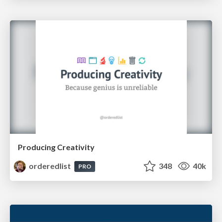
Producing Creativity
orderedlist
348
40k
PRO