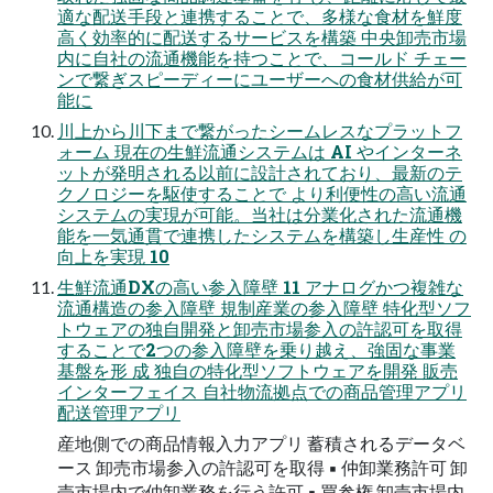
適な配送⼿段と連携することで、多様な⾷材を鮮度
⾼く効率的に配送するサービスを構築 中央卸売市場
内に⾃社の流通機能を持つことで、コールド チェー
ンで繋ぎスピーディーにユーザーへの⾷材供給が可
能に
川上から川下まで繋がったシームレスなプラットフ
ォーム 現在の⽣鮮流通システムは AI やインターネ
ットが発明される以前に設計されており、最新のテ
クノロジーを駆使することで より利便性の⾼い流通
システムの実現が可能。当社は分業化された流通機
能を⼀気通貫で連携したシステムを構築し⽣産性 の
向上を実現 10
⽣鮮流通DXの⾼い参⼊障壁 11 アナログかつ複雑な
流通構造の参⼊障壁 規制産業の参⼊障壁 特化型ソフ
トウェアの独⾃開発と卸売市場参⼊の許認可を取得
することで2つの参⼊障壁を乗り越え、強固な事業
基盤を形 成 独⾃の特化型ソフトウェアを開発 販売
インターフェイス ⾃社物流拠点での商品管理アプリ
配送管理アプリ
産地側での商品情報⼊⼒アプリ 蓄積されるデータベ
ース 卸売市場参⼊の許認可を取得 ▪ 仲卸業務許可 卸
売市場内で仲卸業務を⾏う許可 ▪ 買参権 卸売市場内