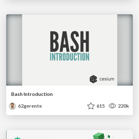
Bash Introduction
62gerente
615
220k