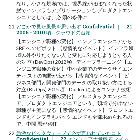
なり、⼩さな規 模では、境界線がほぼなくなった状
態でインフラもアプリケーションも プロダクトエン
ジニアとしては、必 須の条件に
どこかで⾒た⾵景を思い出す Confidential ｜ 21
2006 - 2010 頃 クラウドの台頭
【エンジニア職種の変化】 インフラエンジニアから
SRE へ のピボット 【感情的なイベント】 インフラ領
域以外やりたくない⼈ と変化に対応しようとする⼈
の対 ⽴ (DevOps) 2012 頃 ディープラーニング 【エ
ンジニア職種の変化】 中⼩企業でのデータサイエン
ティ ストの裾野が広がる 【感情的なイベント】 ビ
ジネス部⾨と開発部⾨のデータ の取り扱い⽅による
対⽴ (BizOps) 2015 頃 Docker によるコンテナ技術
【エンジニア職種の変化】 フルスタックエンジニ
ア、プロダク トエンジニアという、領域で分けな い
職種が主流になる 【感情的なイベント】 フロントエ
ンドもインフラもバック エンドも全部求められるの
で、中間 層が発狂
急激なビックウェーブで必ず⾔われていたコト
Confidential ｜ 22 エンジニア⼤量解雇 スイッ