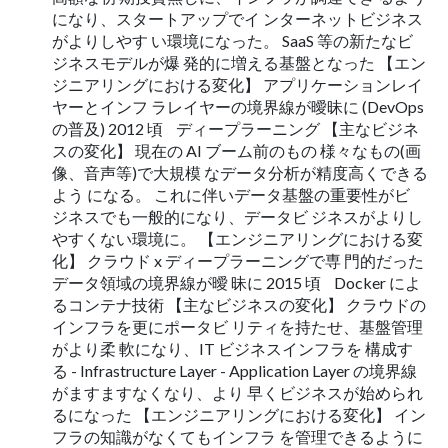
になり、スタートアップでイ ンターネットビジネス
がよりしやす い環境になった。 SaaS 等の新たなビ
ジネスモデルが爆 発的に増える基盤となった 【エン
ジニアリングにおける変化】 アプリケーションレイ
ヤーとインフ ラレイヤーの境界線が曖昧に (DevOps
の普及) 2012 頃 ディープラーニング 【主なビジネ
スの変化】 現在の AI ブーム前のもの 様々なもの(画
像、⾳声等)で⼤規模 なデータ分析が精度⾼くできる
よう になる。 これに伴いデータ基盤の重要性がビ
ジネスでも⼀般的になり、データビ ジネスがよりし
やすくない環境に。 【エンジニアリングにおける変
化】 クラウド x ディープラーニングで専 ⾨的だった
データ領域の境界線が曖 昧に 2015 頃 Docker によ
るコンテナ技術 【主なビジネスの変化】 クラウドの
インフラを更にポータビ リティを持たせ、基盤管理
がより柔 軟になり、IT ビジネスインフラを 構成す
る - Infrastructure Layer - Application Layer の境界線
がますますなくなり、より 早くビジネスが始められ
るになった 【エンジニアリングにおける変化】 イン
フラの知識がなくてもインフラ を管理できるように