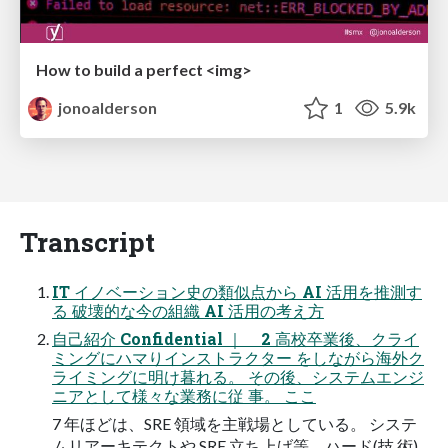
How to build a perfect <img>
jonoalderson
1
5.9k
Transcript
IT イノベーション史の類似点から AI 活⽤を推測す
る 破壊的な今の組織 AI 活⽤の考え⽅
⾃⼰紹介 Confidential ｜ 2 ⾼校卒業後、クライ
ミングにハマりインストラクター をしながら海外ク
ライミングに明け暮れる。 その後、システムエンジ
ニアとして様々な業務に従 事。 ここ
7 年ほどは、SRE 領域を主戦場としている。 システ
ムリアーキテクトや SRE ⽴ち上げ等、ハード(技 術)