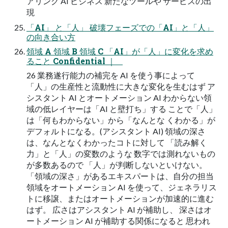
アリング AI ビジネス 新たなツールや サービスの出
現
「AI」 と「⼈」 破壊フェーズでの「AI」と「⼈」
の向き合い⽅
領域 A 領域 B 領域 C 「AI」が「⼈」に変化を求め
ること Confidential ｜
26 業務遂⾏能⼒の補完を AI を使う事によって
「⼈」の⽣産性と流動性に⼤きな変化を⽣むはず ア
シスタント AI とオートメーション AI わからない領
域の低レイヤーは「AI と壁打ち」する ことで「⼈」
は「何もわからない」から「なんとな くわかる」が
デフォルトになる。(アシスタント AI) 領域の深さ
は、なんとなくわかったコトに対して 「読み解く
⼒」と「⼈」の変数のような 数字では測れないもの
が多数あるので 「⼈」が判断しないといけない。
「領域の深さ」があるエキスパートは、⾃分の担当
領域をオートメーション AI を使って、ジェネラリス
トに移譲、またはオートメーションが加速的に進む
はず。 広さはアシスタント AI が補助し、 深さはオ
ートメーション AI が補助する関係になると 思われ