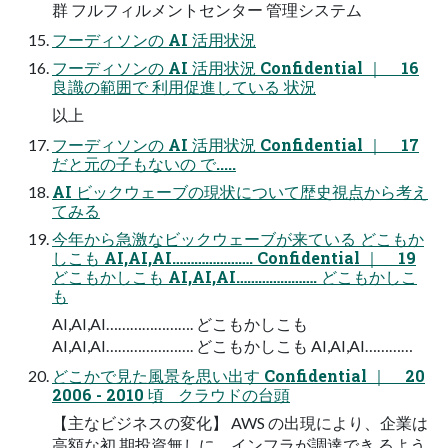
群 フルフィルメントセンター 管理システム
フーディソンの AI 活⽤状況
フーディソンの AI 活⽤状況 Confidential ｜ 16
良識の範囲で 利⽤促進している 状況
以上
フーディソンの AI 活⽤状況 Confidential ｜ 17
だと元の⼦もないの で.....
AI ビックウェーブの現状について歴史視点から考え
てみる
今年から急激なビックウェーブが来ている どこもか
しこも AI,AI,AI…………………. Confidential ｜ 19
どこもかしこも AI,AI,AI…………………. どこもかしこ
も
AI,AI,AI…………………. どこもかしこも
AI,AI,AI…………………. どこもかしこも AI,AI,AI…………
どこかで⾒た⾵景を思い出す Confidential ｜ 20
2006 - 2010 頃 クラウドの台頭
【主なビジネスの変化】 AWS の出現により、企業は
⾼額な初 期投資無しに、インフラが調達でき るよう