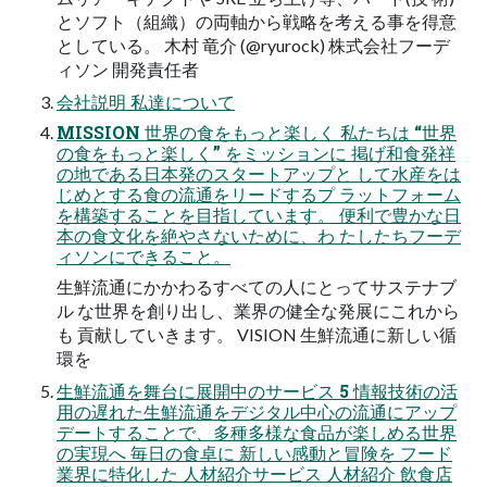
とソフト（組織）の両軸から戦略を考える事を得意
としている。 ⽊村 ⻯介 (@ryurock) 株式会社フーデ
ィソン 開発責任者
会社説明 私達について
MISSION 世界の⾷をもっと楽しく 私たちは “世界
の⾷をもっと楽しく” をミッションに 掲げ和⾷発祥
の地である⽇本発のスタートアップと して⽔産をは
じめとする⾷の流通をリードするプ ラットフォーム
を構築することを⽬指しています。 便利で豊かな⽇
本の⾷⽂化を絶やさないために、わ たしたちフーデ
ィソンにできること。
⽣鮮流通にかかわるすべての⼈にとってサステナブ
ル な世界を創り出し、業界の健全な発展にこれから
も 貢献していきます。 VISION ⽣鮮流通に新しい循
環を
⽣鮮流通を舞台に展開中のサービス 5 情報技術の活
⽤の遅れた⽣鮮流通をデジタル中⼼の流通にアップ
デートすることで、多種多様な⾷品が楽しめる世界
の実現へ 毎⽇の⾷卓に 新しい感動と冒険を フード
業界に特化した ⼈材紹介サービス ⼈材紹介 飲⾷店