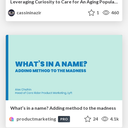
Leveraging Curiosity to Care for An Aging Population
cassininazir
1
460
What’s in a name? Adding method to the madness
productmarketing
24
4.1k
PRO