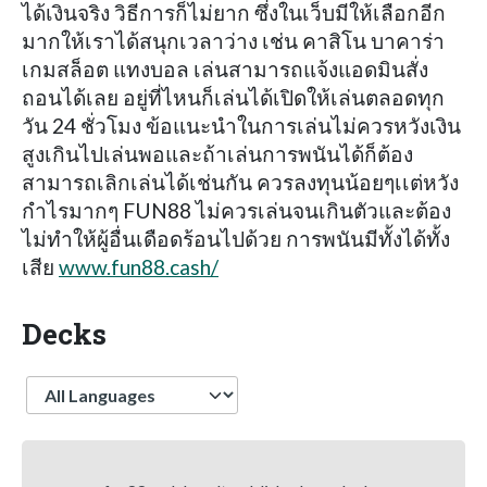
ได้เงินจริง วิธีการก็ไม่ยาก ซึ่งในเว็บมีให้เลือกอีก
มากให้เราได้สนุกเวลาว่าง เช่น คาสิโน บาคาร่า
เกมสล็อต แทงบอล เล่นสามารถแจ้งแอดมินสั่ง
ถอนได้เลย อยู่ที่ไหนก็เล่นได้เปิดให้เล่นตลอดทุก
วัน 24 ชั่วโมง ข้อแนะนำในการเล่นไม่ควรหวังเงิน
สูงเกินไปเล่นพอและถ้าเล่นการพนันได้ก็ต้อง
สามารถเลิกเล่นได้เช่นกัน ควรลงทุนน้อยๆเเต่หวัง
กำไรมากๆ FUN88 ไม่ควรเล่นจนเกินตัวและต้อง
ไม่ทำให้ผู้อื่นเดือดร้อนไปด้วย การพนันมีทั้งได้ทั้ง
เสีย
www.fun88.cash/
Decks
Language