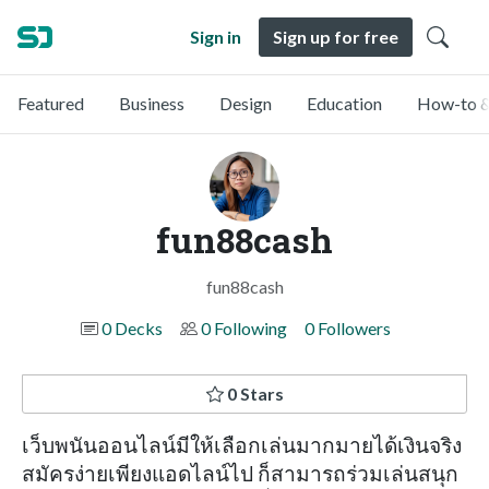
Sign in
Sign up for free
Featured
Business
Design
Education
How-to &
fun88cash
fun88cash
0 Decks
0 Following
0 Followers
0 Stars
เว็บพนันออนไลน์มีให้เลือกเล่นมากมายได้เงินจริง
สมัครง่ายเพียงแอดไลน์ไป ก็สามารถร่วมเล่นสนุก