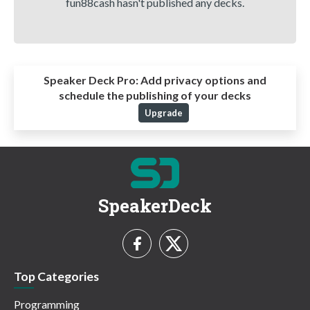
fun88cash hasn't published any decks.
Speaker Deck Pro:
Add privacy options and
schedule the publishing of your decks
Upgrade
SpeakerDeck
Top Categories
Programming