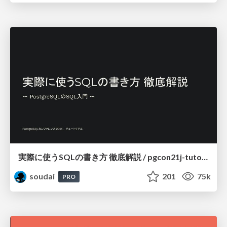
実際に使うSQLの書き方 徹底解説 / pgcon21j-tutorial
soudai
201
75k
PRO