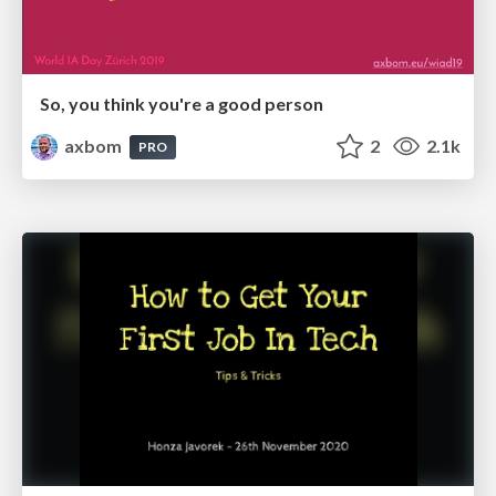
So, you think you're a good person
axbom
2
2.1k
PRO