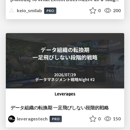
keio_smilab
0
200
PRO
データ組織の転換期 一足飛びしない段階的戦略
leveragestech
0
150
PRO