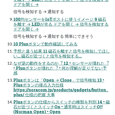
ドアを開く →
信号を検知する → 通知する
100均センサーをIoTポストに使うイメージ 9 磁⽯
を離す → LEDが光る ドアを開く → 信号を検知する
ドアを開く →
信号を検知する → 通知する 簡単にできそう
10 Plusボタンで動作確認してみる
予想と違う結果 11 磁⽯を離すと信号を検知してほし
い… 磁⽯が近づくと信号を検知する…
なぜ逆の動作をするのか︖ 12 • センサーが壊れた︖
• Plusボタンが壊れた︖ • 何か理解が⾜りてない予
感
Plusボタンは「Open → Close」で信号検知 13 •
Plusボタンの接点⼊⼒仕様
https://soracom.jp/products/gadgets/button_
plus/ 仕様の把握 ⼤事
Plusボタンの仕様からスイッチの種類を判別 14 • 磁
⽯が近づくとスイッチOn • 通常時はスイッチOﬀ
(Norman Open) • Open