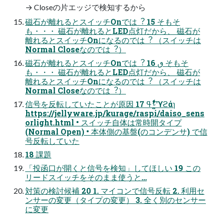
→ Closeの⽚エッジで検知するから
磁⽯が離れるとスイッチOnでは︖ 15 そもそ
も・・・ 磁⽯が離れるとLED点灯だから、 磁⽯が
離れるとスイッチOnになるのでは︖ （スイッチは
Normal Closeなのでは︖）
磁⽯が離れるとスイッチOnでは︖ 16 ٯ そもそ
も・・・ 磁⽯が離れるとLED点灯だから、 磁⽯が
離れるとスイッチOnになるのでは︖ （スイッチは
Normal Closeなのでは︖）
信号を反転していたことが原因 17 ࢀߟʹ͍͍ͤͯͨͩͨ͞ϒϩάɿ
https://jellyware.jp/kurage/raspi/daiso_sens
orlight.html • スイッチ⾃体は常時開タイプ
(Normal Open) • 本体側の基盤(のコンデンサ) で信
号反転していた
18 課題
「投函⼝が開くと信号を検知」してほしい 19 この
リードスイッチをそのまま使うと…
対策の検討候補 20 1. マイコンで信号反転 2. 利⽤セ
ンサーの変更（タイプの変更） 3. 全く別のセンサー
に変更