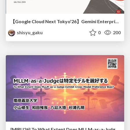
【Google Cloud Next Tokyo'26】Gemini Enterprise と Oracle AI Database で実現する、 業務データ活用を実現する AI エージェント実装
shisyu_gaku
0
200
[MIRU26] To What Extent Does MLLM-as-a-Judge Exhibit Cross-Model Preference Bias?