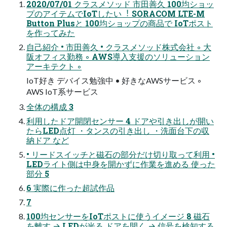
2020/07/01 クラスメソッド 市⽥善久 100均ショッ
プのアイテムでIoTしたい︕ SORACOM LTE-M
Button Plusと 100均ショップの商品で IoTポスト
を作ってみた
⾃⼰紹介 • 市⽥善久 • クラスメソッド株式会社 ◦ ⼤
阪オフィス勤務 ◦ AWS導⼊⽀援のソリューション
アーキテクト ◦
IoT好き デバイス勉強中 • 好きなAWSサービス ◦
AWS IoT系サービス
全体の構成 3
利⽤したドア開閉センサー 4 ドアや引き出しが開い
たらLED点灯 ・タンスの引き出し ・洗⾯台下の収
納ドア など
• リードスイッチと磁⽯の部分だけ切り取って利⽤ •
LEDライト側は中⾝を開かずに作業を進める 使った
部分 5
6 実際に作った超試作品
7
100均センサーをIoTポストに使うイメージ 8 磁⽯
を離す → LEDが光る ドアを開く → 信号を検知する