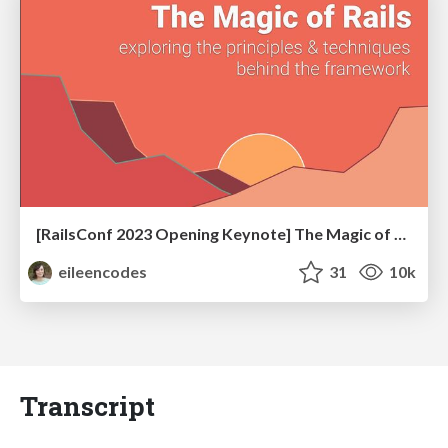
[RailsConf 2023 Opening Keynote] The Magic of Rails
eileencodes
31
10k
Transcript