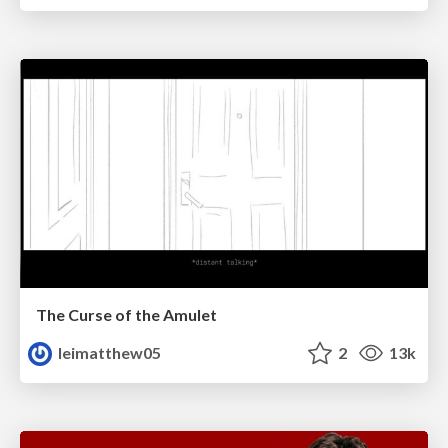
The Curse of the Amulet
leimatthew05
2
13k