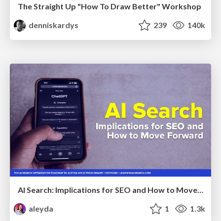
The Straight Up "How To Draw Better" Workshop
denniskardys
239
140k
AI Search: Implications for SEO and How to Move Forward - #ShenzhenSEOConference
aleyda
1
1.3k