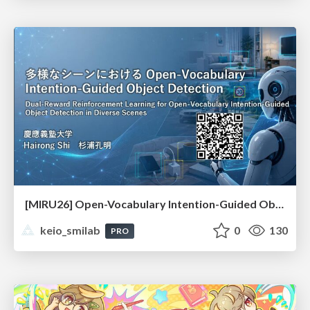
[MIRU26] Open-Vocabulary Intention-Guided Object Detection in Diverse Scenes
keio_smilab
0
130
PRO