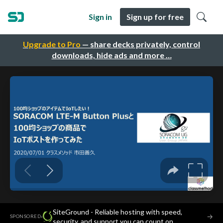
Sign in
Sign up for free
Upgrade to Pro
— share decks privately, control
downloads, hide ads and more …
SiteGround - Reliable hosting with speed,
·
→
SPONSORED
security, and support you can count on.