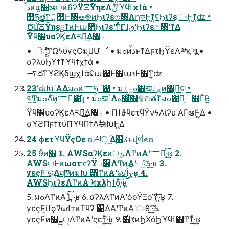
෺ཧతͳ੍໿Ͱ૝ఆ֎ͷϦιʔεෆ଍ΛղফͰ͖ͳ͍ʢϦιʔε֦ுͰ͖ͳ͍ʣ •
Ծఆͨ͠ΞΫηεྔͳͷͰա৒ϦιʔεʹͳͬͨΓɺٯʹϦιʔεෆ଍ʹͳΔ
Ϋϥ΢υαʔϏεΛར༻͢Δ৔߹
• ॊೈͳΩϟύγςΟมߋ͕Մೳ • มߋͷࠜڌͱͳΔϝτϦΫεΛ༰қʹऩू •
σʔλυϦϒϯͳϓϥϯχϯά •
࠷దͳϓϩϏδϣχϯάʢա৒Ͱ΋աখͰ΋ͳ͍ʣ
23 ࣗಈԽʹΑΔมߋͷ؅ཧ ՝୊ • มߋ࡞ۀ͸ख࡞ۀͷ৔߹͕ଟ͍ •
୭͕͍ͭͲ͏͍͏มߋΛͨ͠ͷ͔؅ཧ͕೉͍͠ɻ • มߋखॱΛه࿥͍ͯͯ͠΋۩ମతͳมߋ಺༰͕ ෼͔ΓͮΒ͍
Ϋϥ΢υαʔϏεΛར༻͢Δ৔߹ • ΠϯϑϥετϥΫνϟΛίʔυʹΑΓఆٛͰ͖Δ •
σϓϩΠϝϯτύΠϓϥΠϯΛࣗಈԽͰ͖Δ
24 ϕετϓϥΫςΟε ʙ৴པੑʹؔ͢Δ࣭໰ࣄ߲ͱվળํ๏ʙ
25 9ͭͷ࣭໰ 1. AWSαʔϏεͷ੍ݶΛͲͷΑ͏ʹ؅ཧ͍ͯ͠·͔͢ʁ 2.
AWS্ͰͷωοτϫʔΫߏ੒ΛͲͷΑ͏ʹઃܭ͍ͯ͠·͔͢ʁ 3.
γεςϜʹର͢ΔधཁͷมԽʹ͸ͲͷΑ͏ʹରԠ͍ͯ͠·͔͢ʁ 4.
AWSϦιʔεΛͲͷΑ͏ʹϞχλϦϯά͍ͯ͠·͔͢ʁ
5. มߋΛͲͷΑ͏ʹ࣮ࢪ͍ͯ͠·͔͢ʁ 6. σʔλΛͲͷΑ͏ʹόοΫΞοϓ͍ͯ͠·͔͢ʁ 7.
γεςϜ͕ίϯϙʔωϯτͷΤϥʔʹ଱͑ΔΑ͏ʹͲͷΑ͏ʹઃܭ͍ͯ͠·͔͢ 8.
γεςϜͷ஄ྗੑΛͲͷΑ͏ʹςετ͍ͯ͠·͔͢ʁ 9. ࡂ֐࣌ͷϦΧόϦϓϥϯ͸Ͳ͏ͳ͍ͬͯ·͔͢ʁ