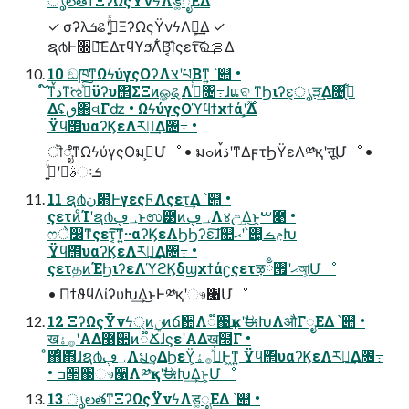
ൃలతͳΞʔΩςΫνϟΛड͚ೖΕΔ
✓ σʔλܭଌʹج͍ͮͯΞʔΩςΫνϟΛܾఆ͢Δ ✓
ຊ൪Ͱ૝ఆ͞ΕΔτϥϒϧΛ͋Β͔͡Ίςετ͠ରࡦ͢Δ
10 ඞཁͳΩϟύγςΟʔΛצʹཔΒͳ͍ ՝୊ •
໌֬ͳࠜڌͳ͘ઌߦͯ͠ϋʔυ΢ΣΞͷௐୡΛߦͬͨ৔߹ɺແବ ͳϦιʔε͕ൃੜ͢Δ৔߹͕͋
Δʢٯ΋વΓʣ • ΩϟύγςΟϓϥϯχϯάʹ͕͔͔࣌ؒΔ
Ϋϥ΢υαʔϏεΛར༻͢Δ৔߹ •
ॊೈͳΩϟύγςΟมߋ͕Մೳ • มߋͷࠜڌʹͳΔϝτϦΫεΛ༰қʹऩूՄೳ •
ࣄ࣮ʹج͍ͮͨઃܭ
11 ຊ൪ن໛ͰγεςϜΛςετ͢Δ ՝୊ •
ςετͷͨΊʹຊ൪؀ڥͱಉ౳ͷ؀ڥΛ४උ͢Δ͜ͱ͕ࠔ೉ •
ෆे෼ͳςετ͔͠͠ͳ͍··αʔϏεΛϦϦʔε͠ɺ௚ޙʹ՝୊͕ݦࡏԽ
Ϋϥ΢υαʔϏεΛར༻͢Δ৔߹ •
ςετதͷΈϦιʔεΛϓϩϏδϣχϯάʗςετऴྃޙʹ࡟আ͕Մೳ
• ΠϯϑϥΛίʔυԽ͢Δ͜ͱͰ༰қʹෳ੡Մೳ
12 ΞʔΩςΫνϟ্ͷ࣮ݧͷճ਺Λ૿΍͢ҝʹࣗಈԽΛऔΓೖΕΔ ՝୊ •
ख࡞ۀʹΑΔ޻਺ͷ૿ՃɺϛεʹΑΔख໭Γ •
ͦ΋ͦ΋ɺຊ൪؀ڥΛมߋ͢ΔϦεΫ͕ߴͯ͘࡞ۀͰ͖ͳ͍ Ϋϥ΢υαʔϏεΛར༻͢Δ৔߹
• ߏ੒΍ෳ੡Λ༰қʹࣗಈԽ͢Δ͜ͱ͕Մೳ
13 ൃలతͳΞʔΩςΫνϟΛड͚ೖΕΔ ՝୊ •