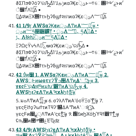
ϑΣΠϧΦʔόʔʹରԠ͢ΔͨΊʹɺݱࡏͷαʔϏε੍ݶͱ࠷େ࢖༻ྔͱͷؒʹ
े෼ͳࠩΛ֬อ͍ͯ͠Δ •
ؔ࿈͢ΔશͯͷΞΧ΢ϯτͱϦʔδϣϯશମͷαʔϏε੍ݶΛ؅ཧ͍ͯ͠Δ
41 1/9ɽ AWSαʔϏεͷ੍ݶΛͲͷΑ͏ʹ؅ཧ͍ͯ͠·͔͢ʁ •
੍ݶͷ؅ཧ௥੻͸͍ͯ͠ͳ͍ • ੍ݶΛ؂ࢹ͠؅ཧΛߦ͍ͬͯΔ •
؂ࢹΛࣗಈԽ੍͠ݶͷ؅ཧΛߦ͍ͬͯΔ •
ΞʔΩςΫνϟΛհͯ͠ݻఆαʔϏεͷ੍ݶʹରԠ͍ͯ͠Δ •
ϑΣΠϧΦʔόʔʹରԠ͢ΔͨΊʹɺݱࡏͷαʔϏε੍ݶͱ࠷େ࢖༻ྔͱͷؒʹ
े෼ͳࠩΛ֬อ͍ͯ͠Δ •
ؔ࿈͢ΔશͯͷΞΧ΢ϯτͱϦʔδϣϯશମͷαʔϏε੍ݶΛ؅ཧ͍ͯ͠Δ
42 9ͭͷ࣭໰ 1. AWSαʔϏεͷ੍ݶΛͲͷΑ͏ʹ؅ཧ͍ͯ͠·͔͢ʁ 2.
AWS্ͰͷωοτϫʔΫߏ੒ΛͲͷΑ͏ʹઃܭ͍ͯ͠·͔͢ʁ 3.
γεςϜʹର͢ΔधཁͷมԽʹ͸ͲͷΑ͏ʹରԠ͍ͯ͠·͔͢ʁ 4.
AWSϦιʔεΛͲͷΑ͏ʹϞχλϦϯά͍ͯ͠·͔͢ʁ
5. มߋΛͲͷΑ͏ʹ࣮ࢪ͍ͯ͠·͔͢ʁ 6. σʔλΛͲͷΑ͏ʹόοΫΞοϓ͍ͯ͠·͔͢ʁ 7.
γεςϜ͕ίϯϙʔωϯτͷΤϥʔʹ଱͑ΔΑ͏ʹͲͷΑ͏ʹઃܭ͍ͯ͠·͔͢ 8.
γεςϜͷ஄ྗੑΛͲͷΑ͏ʹςετ͍ͯ͠·͔͢ʁ 9. ࡂ֐࣌ͷϦΧόϦϓϥϯ͸Ͳ͏ͳ͍ͬͯ·͔͢ʁ
ʢҧ͏࣭໰ͷ಺༰΋ݟͯΈ·͠ΐ͏ɻʣ
43 4/9ɽAWSϦιʔεΛͲͷΑ͏ʹϞχλϦϯά͍ͯ͠·͔͢ʁ •
શͯͷ૚ʹ͓͚ΔϫʔΫϩʔυͰ؂ࢹ͍ͯ͠Δ • ϞχλϦϯάʹج͍ͮͨ௨஌Λ࣮ࢪ͍ͯ͠Δ •