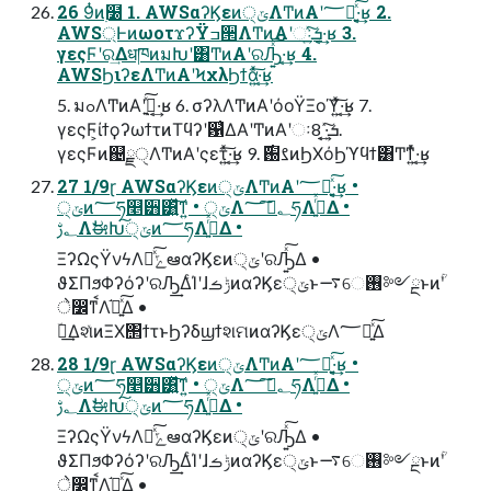
26 9ͭͷ࣭໰ 1. AWSαʔϏεͷ੍ݶΛͲͷΑ͏ʹ؅ཧ͍ͯ͠·͔͢ʁ 2.
AWS্ͰͷωοτϫʔΫߏ੒ΛͲͷΑ͏ʹઃܭ͍ͯ͠·͔͢ʁ 3.
γεςϜʹର͢ΔधཁͷมԽʹ͸ͲͷΑ͏ʹରԠ͍ͯ͠·͔͢ʁ 4.
AWSϦιʔεΛͲͷΑ͏ʹϞχλϦϯά͍ͯ͠·͔͢ʁ
5. มߋΛͲͷΑ͏ʹ࣮ࢪ͍ͯ͠·͔͢ʁ 6. σʔλΛͲͷΑ͏ʹόοΫΞοϓ͍ͯ͠·͔͢ʁ 7.
γεςϜ͕ίϯϙʔωϯτͷΤϥʔʹ଱͑ΔΑ͏ʹͲͷΑ͏ʹઃܭ͍ͯ͠·͔͢ 8.
γεςϜͷ஄ྗੑΛͲͷΑ͏ʹςετ͍ͯ͠·͔͢ʁ 9. ࡂ֐࣌ͷϦΧόϦϓϥϯ͸Ͳ͏ͳ͍ͬͯ·͔͢ʁ
27 1/9ɽ AWSαʔϏεͷ੍ݶΛͲͷΑ͏ʹ؅ཧ͍ͯ͠·͔͢ʁ •
੍ݶͷ؅ཧ௥੻͸͍ͯ͠ͳ͍ • ੍ݶΛ؂ࢹ͠؅ཧΛߦ͍ͬͯΔ •
؂ࢹΛࣗಈԽ੍͠ݶͷ؅ཧΛߦ͍ͬͯΔ •
ΞʔΩςΫνϟΛհͯ͠ݻఆαʔϏεͷ੍ݶʹରԠ͍ͯ͠Δ •
ϑΣΠϧΦʔόʔʹରԠ͢ΔͨΊʹɺݱࡏͷαʔϏε੍ݶͱ࠷େ࢖༻ྔͱͷؒʹ
े෼ͳࠩΛ֬อ͍ͯ͠Δ •
ؔ࿈͢ΔશͯͷΞΧ΢ϯτͱϦʔδϣϯશମͷαʔϏε੍ݶΛ؅ཧ͍ͯ͠Δ
28 1/9ɽ AWSαʔϏεͷ੍ݶΛͲͷΑ͏ʹ؅ཧ͍ͯ͠·͔͢ʁ •
੍ݶͷ؅ཧ௥੻͸͍ͯ͠ͳ͍ • ੍ݶΛ؂ࢹ͠؅ཧΛߦ͍ͬͯΔ •
؂ࢹΛࣗಈԽ੍͠ݶͷ؅ཧΛߦ͍ͬͯΔ •
ΞʔΩςΫνϟΛհͯ͠ݻఆαʔϏεͷ੍ݶʹରԠ͍ͯ͠Δ •
ϑΣΠϧΦʔόʔʹରԠ͢ΔͨΊʹɺݱࡏͷαʔϏε੍ݶͱ࠷େ࢖༻ྔͱͷؒʹ
े෼ͳࠩΛ֬อ͍ͯ͠Δ •