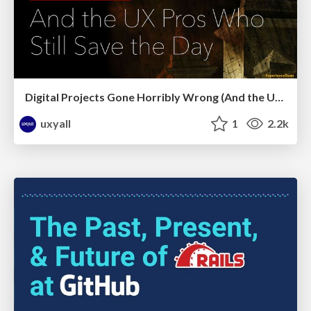
Digital Projects Gone Horribly Wrong (And the UX Pros Who Still Save the Day) - Dean Schuster
uxyall
1
2.2k