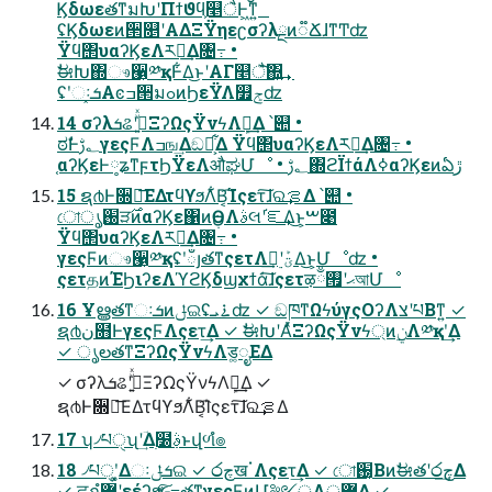
ϏδωεతͳมԽʹΠϯϑϥ͕௥ैͰ͖ͳ͍
ʢϏδωεͷ੒௕ʹΑΔΞΫηεʗσʔλྔͷ૿ՃɺͳͲʣ
Ϋϥ΢υαʔϏεΛར༻͢Δ৔߹ •
ࣗಈԽ΍ෳ੡͕༰қͰ͋Δ͜ͱʹΑΓ௥ै͠΍͍͢
ʢʹઃܭ͓Αͼߏ੒มߋͷϦεΫΛ௿ݮʣ
14 σʔλܭଌʹج͍ͮͯΞʔΩςΫνϟΛܾఆ͢Δ ՝୊ •
ಠࣗͰ؂ࢹγεςϜΛߏங͢Δඞཁ͕͋Δ Ϋϥ΢υαʔϏεΛར༻͢Δ৔߹ •
֤αʔϏεͰ༷ʑͳϝτϦΫεΛऔಘՄೳ • ؂ࢹ΍ϩΪϯάΛߦ͏αʔϏεͷఏڙ
15 ຊ൪Ͱ૝ఆ͞ΕΔτϥϒϧΛ͋Β͔͡Ίςετ͠ɺରࡦ͢Δ ՝୊ •
ো֐ൃੜ࣌ͷαʔϏε΁ͷӨڹΛࣄલʹ֬ೝ͢Δ͜ͱ͕ࠔ೉
Ϋϥ΢υαʔϏεΛར༻͢Δ৔߹ •
γεςϜͷෳ੡͕༰қʢʹഁյతͳςετΛؾܰʹ࣮ࢪ͢Δ͜ͱ͕Մೳʣ •
ςετதͷΈϦιʔεΛϓϩϏδϣχϯά͠ɺςετऴྃޙʹ࡟আՄೳ
16 Ұൠతͳઃܭͷݪଇʢ࠶ܝʣ ✓ ඞཁͳΩϟύγςΟʔΛצʹཔΒͳ͍ ✓
ຊ൪ن໛ͰγεςϜΛςετ͢Δ ✓ ࣗಈԽʹΑͬͯΞʔΩςΫνϟ্ͷ࣮ݧΛ༰қʹ͢Δ
✓ ൃలతͳΞʔΩςΫνϟΛड͚ೖΕΔ
✓ σʔλܭଌʹج͍ͮͯΞʔΩςΫνϟΛܾఆ͢Δ ✓
ຊ൪Ͱ૝ఆ͞ΕΔτϥϒϧΛ͋Β͔͡Ίςετ͠ɺରࡦ͢Δ
17 ʮ৴པੑʯʹؔ͢Δ࣭໰ࣄ߲ͱվળํ๏
18 ৴པੑʹ͓͚Δઃܭݪଇ ✓ ෮چखॱΛςετ͢Δ ✓ ো֐͔Βͷࣗಈతʹ෮چ͢Δ
✓ ਫฏํ޲ʹεέʔϧͯ͠૯߹తͳγεςϜͷՄ༻ੑΛ޲্͢Δ ✓