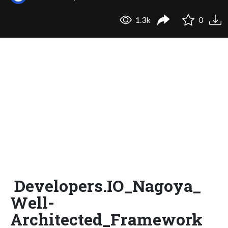
1.3k
0
Developers.IO_Nagoya_
Well-
Architected_Framework