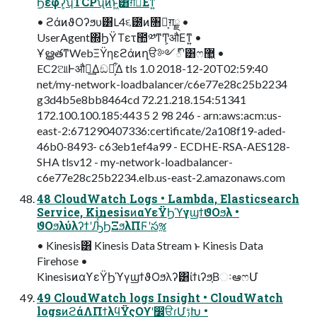
Ϧεφʔ͕ʮTCPʯͷͱ͖͸ग़ྗ͞Εͳ͍
• ϩάͷϑΟʔϧυ͸L4૬౰ͷ৘ใ͕ग़ྗ •
UserAgent΍ϦΫΤετ಺༰ͳͲ͕औΕͳ͍ •
ҰൠతͳWebΞΫηεϩάͷղੳ༻్ʹ͸ෆ޲͖ •
EC2ଆͰऔಘ͢Δඞཁ͕͋Δ tls 1.0 2018-12-20T02:59:40
net/my-network-loadbalancer/c6e77e28c25b2234
g3d4b5e8bb8464cd 72.21.218.154:51341
172.100.100.185:443 5 2 98 246 - arn:aws:acm:us-
east-2:671290407336:certificate/2a108f19-aded-
46b0-8493- c63eb1ef4a99 - ECDHE-RSA-AES128-
SHA tlsv12 - my-network-loadbalancer-
c6e77e28c25b2234.elb.us-east-2.amazonaws.com
48 CloudWatch Logs • Lambda, Elasticsearch
Service, KinesisͷαϒεΫϦϓγϣϯϑΟϧλ •
ϑΟϧλύλʔϯʹԠͯ͡ϦΞϧλΠϜʹసૹ
• Kinesis͸ Kinesis Data Stream ͱ Kinesis Data
Firehose •
KinesisͷαϒεΫϦϓγϣϯϑΟϧλʔ͸ίϯιʔϧ͔ΒઃఆෆՄ
49 CloudWatch logs Insight • CloudWatch
logsͷϩάΛΠϯλϥΫςΟϒʹ෼ੳɾՄࢹԽ •