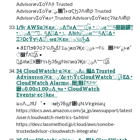
AdvisorͷνΣοΫΛ࣮ߦ Trusted
AdvisorͷνΣοΫͷৄࡉ৘ใͱαϚϦʔΛऔಘ Trusted
AdvisorνΣοΫͷߋ৽ ֤Trusted AdvisorνΣοΫͷεςʔλεΛऔಘ
1/9ɽ AWSαʔϏεͷ੍ݶΛͲͷΑ͏ʹ؅ཧ͍ͯ͠·͔͢ʁ • ੍ݶͷ؅ཧ௥੻͸͍ͯ͠ͳ͍
• ੍ݶΛ؂ࢹ͠؅ཧΛߦ͍ͬͯΔ • ؂ࢹΛࣗಈԽ੍͠ݶͷ؅ཧΛߦ͍ͬͯΔ •
ΞʔΩςΫνϟΛհͯ͠ݻఆαʔϏεͷ੍ݶʹରԠ͍ͯ͠Δ
• ϑΣΠϧΦʔόʔʹରԠ͢ΔͨΊʹɺݱࡏͷαʔϏε੍ݶͱ࠷େ࢖༻ྔͱͷؒʹ
े෼ͳࠩΛ֬อ͍ͯ͠Δ •
ؔ࿈͢ΔશͯͷΞΧ΢ϯτͱϦʔδϣϯશମͷαʔϏε੍ݶΛ؅ཧ͍ͯ͠Δ
34 CloudWatchͰαʔϏε੍ݶΛ௨஌͢Δ Trusted
AdvisorͷαʔϏε੍ݶʹؔ͢ΔϝτϦΫε͕CloudWatchʹൃߦ͞ΕΔ •
CloudWatch Alarmͷ࡞੒ɿ͖͍͠஋ͱͯ͠ར༻
཰ʮ0.00ʙ1.00ʯΛࢦఆ • CloudWatch
EventsͰεςʔλεͷ
มߋΛݕग़Մೳ • ઃఆϦʔδϣϯ͸ʮN.Virginiaʯ
https://docs.aws.amazon.com/ja_jp/awssupport/latest
/user/cloudwatch-metrics-ta.html
https://dev.classmethod.jp/cloud/aws/sonobe-
trustedadvisor-cloudwatch-integrate/