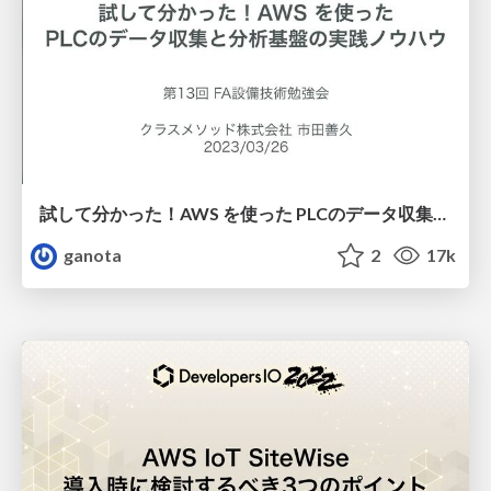
試して分かった！AWS を使った PLCのデータ収集と分析基盤の実践ノウハウ #FA設備技術勉強会#13
ganota
2
17k