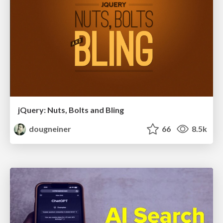
jQuery: Nuts, Bolts and Bling
dougneiner
66
8.5k