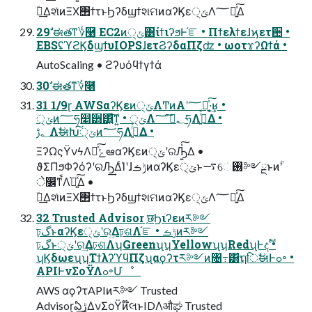
ؔ࿈͢ΔશͯͷΞΧ΢ϯτͱϦʔδϣϯશମͷαʔϏε੍ݶΛ؅ཧ͍ͯ͠Δ
29 ࣗಈతͳ؇࿨ EC2ͷ੍ݶ͸ίϯιʔϧͰ֬ೝ • Πϯελϯεɺϗετ਺ •
EBSʢϓϩϏδϣϯυIOPSɺετϨʔδαΠζʣ • ωοτϫʔΩϯά •
AutoScaling • ϩʔυόϥϯγϯά
30 ࣗಈతͳ؇࿨
31 1/9ɽ AWSαʔϏεͷ੍ݶΛͲͷΑ͏ʹ؅ཧ͍ͯ͠·͔͢ʁ •
੍ݶͷ؅ཧ௥੻͸͍ͯ͠ͳ͍ • ੍ݶΛ؂ࢹ͠؅ཧΛߦ͍ͬͯΔ •
؂ࢹΛࣗಈԽ੍͠ݶͷ؅ཧΛߦ͍ͬͯΔ •
ΞʔΩςΫνϟΛհͯ͠ݻఆαʔϏεͷ੍ݶʹରԠ͍ͯ͠Δ •
ϑΣΠϧΦʔόʔʹରԠ͢ΔͨΊʹɺݱࡏͷαʔϏε੍ݶͱ࠷େ࢖༻ྔͱͷؒʹ
े෼ͳࠩΛ֬อ͍ͯ͠Δ •
ؔ࿈͢ΔશͯͷΞΧ΢ϯτͱϦʔδϣϯશମͷαʔϏε੍ݶΛ؅ཧ͍ͯ͠Δ
32 Trusted Advisor ֤छϦιʔεͷར༻
ঢ়گͱαʔϏε੍ݶʹର͢Δঢ়ଶΛ֬ೝ • ݱࡏͷར༻
ঢ়گͱ੍ݶʹର͢Δঢ়ଶΛʮGreenʯʮYellowʯʮRedʯͰදࣔ •
ʮϏδωεʯʮΤϯλʔϓϥΠζʯαϙʔτར༻ͷ৔߹͸ຖिࣗಈͰߋ৽ •
APIͰνΣοΫΛߋ৽Մೳ
AWS αϙʔτAPIͷར༻ Trusted
Advisor͕ఏڙ͢ΔνΣοΫͷ໊લͱIDΛऔಘ Trusted