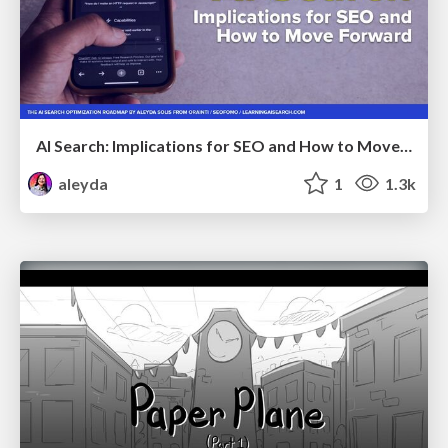
AI Search: Implications for SEO and How to Move Forward - #ShenzhenSEOConference
aleyda
1
1.3k