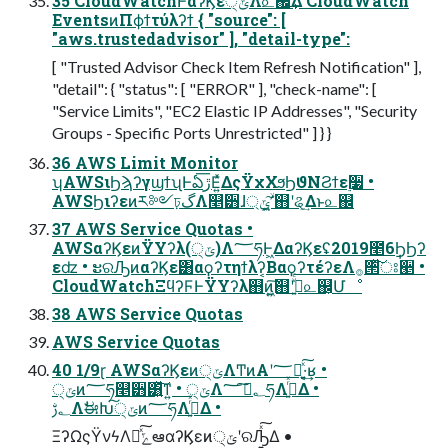
35 CloudWatchͰαʔϏε੍ݶΛ௨஌͢Δ CloudWatch
EventsͷΠϕϯτύλʔϯ { "source": [
"aws.trustedadvisor" ], "detail-type":
[ "Trusted Advisor Check Item Refresh Notification" ],
"detail": { "status": [ "ERROR" ], "check-name": [
"Service Limits", "EC2 Elastic IP Addresses", "Security
Groups - Specific Ports Unrestricted" ] } }
36 AWS Limit Monitor
ʮAWSιϦϡʔγϣϯʯͰఏڙ͞Ε͍ͯΔςΫχΧϧϦϑΝϨϯε࣮૷ •
AWSϦιʔεͷར༻ঢ়گΛ௥੻ɺ্ݶʹ͍͖͍ۙ͠஋ʹୡ͢Δͱ௨஌
37 AWS Service Quotas •
AWSαʔϏεͷΫΥʔλ(੍ݶ)Λ؅ཧͰ͖ΔαʔϏεʢ2019೥6݄ϦϦʔ
εʣ • ະରԠͷαʔϏε͸αϙʔτηϯλʔ͔ΒαϙʔτέʔεΛ࡞੒ͯ͠ਃ੥ •
CloudWatchΞϥʔϜͰΫΥʔλ஋ͷ͖͍͠஋ʹج͍ͮͨ௨஌͕Մೳ
38 AWS Service Quotas
AWS Service Quotas
40 1/9ɽ AWSαʔϏεͷ੍ݶΛͲͷΑ͏ʹ؅ཧ͍ͯ͠·͔͢ʁ •
੍ݶͷ؅ཧ௥੻͸͍ͯ͠ͳ͍ • ੍ݶΛ؂ࢹ͠؅ཧΛߦ͍ͬͯΔ •
؂ࢹΛࣗಈԽ੍͠ݶͷ؅ཧΛߦ͍ͬͯΔ •
ΞʔΩςΫνϟΛհͯ͠ݻఆαʔϏεͷ੍ݶʹରԠ͍ͯ͠Δ •