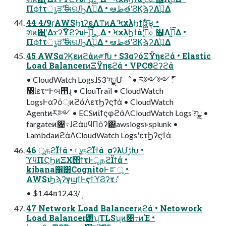
Πϕϯτൃੜ࣌ʹࣗಈରԠΛ࣮ߦ͍ͯ͠Δ • ఆظతʹϨϏϡʔΛߦ͍ͬͯΔ
44 4/9ɽAWSϦιʔεΛͲͷΑ͏ʹϞχλϦϯά͍ͯ͠·͔͢ʁ •
શͯͷ૚ʹ͓͚ΔϫʔΫϩʔυͰ؂ࢹ͍ͯ͠Δ • ϞχλϦϯάʹج͍ͮͨ௨஌Λ࣮ࢪ͍ͯ͠Δ •
Πϕϯτൃੜ࣌ʹࣗಈରԠΛ࣮ߦ͍ͯ͠Δ • ఆظతʹϨϏϡʔΛߦ͍ͬͯΔ
45 AWSαʔϏεͷϩάͷ༗ޮԽ • S3αʔόΞΫηεϩά • Elastic
Load BalancerͷΞΫηεϩά • VPCϑϩʔϩά
• CloudWatch LogsɺS3ʹग़ྗՄೳ • ར༻༻్
΍ίετײͰબ୒ɻ • ClouTrail • CloudWatch
LogsͰαʔό্ͷϩάΛετϦʔϛϯά • CloudWatch
Agentͷར༻ • ECSͷίϯςφϩάΛCloudWatch Logsʹग़ྗ •
fargateͷ৔߹ɺϩάυϥΠόʔ͸awslogsͱsplunk •
LambdaͷϩάΛCloudWatch LogsʹετϦʔϛϯά
46 ूதϩΪϯά • ूதϩΪϯάˍσʔλՄࢹԽ •
ϓϥΠϚϦͷΞΧ΢ϯτͰूதϩΪϯά •
kibana΁͸CognitoͰೝূ •
AWSιϦϡʔγϣϯͰςϯϓϨʔτެ։
• $1.44ʙ12.43/݄
47 Network Load Balancerͷϩά • Netowork
Load Balancer͸ʮTLSʯͷ৔߹ͷΈ •