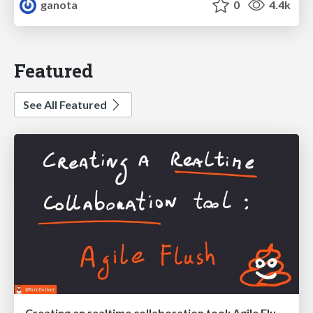
ganota
0
4.4k
Featured
See All Featured
Creating an realtime collaboration tool: Agile Flush - .NET Oxford