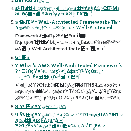
εϥΠυ͸ޙͰೖख͢Δ͜ͱ͕ग़དྷ·͢ͷͰ ൃදதͷ಺༰ΛϝϞ͢Δඞཁ͸͋Γ·ͤΜɻ
ࣸਅࡱӨΛ͢Δ৔߹͸ ϑϥογϡɾγϟολʔԻ͕ग़ͳ͍Α͏ʹ͝഑ྀ͍ͩ͘͞
ຊ೔ͷ಺༰ • Well-Archtected Frameworkͱ͸ʁ •
Ұൠతͳઃܭͷݪଇ • ʮ৴པੑͷபʯ • Well-Arctected
Frameworkͷ࢖͍ํͷΠϝʔδΛ೺Ѳ • ࣌ؒత౎߹͔
Βʮபʯͷશ߲໨ʹ͍ͭͯ͸͓࿩͠·ͤΜɻ • ʮ৴པੑͷபʯ͔Βൈਮͯ͠۩ମతͳར༻
๏Λ͓఻͑͠·͢ • Well-Architected Tool ͷ঺հͱ࢖͍ํ • ·ͱΊ
6 ͱ͸ʁ
7 What’s AWS Well-Architected Framework
? • ΞʔΩςΫνϟͷઃܭɾӡ༻ʹ͓͚ΔϕετϓϥΫςΟεू •
ઃܭݪଇͱ5ͭͷ෼໺(ப)ʹผΕ࣭ͨ໰ͱճ౴ܗࣜ
• ҆શͰߴ͍ύϑΥʔϚϯεɺো֐଱ੑΛඋ͑ޮ཰తͳΠϯϑϥߏஙͷαϙʔτ •
5ຊͷபʗ46ͷ࣭໰Λ௨ͯ͠ઃܭ͕ϕετϓϥΫςΟεʹଇ͍ͬͯΔ͔Λ֬ೝ͢Δ ߟ͑ํʗϓϩηε
ӡ༻্ͷ ༏लੑ ηΩϡϦ ςΟ ৴པੑ ύϑΥʔ Ϛϯε ޮ཰ ίετ ࠷దԽ
8 Ϋϥ΢υʹ͓͚ΔҰൠతͳઃܭݪଇ
9 Ϋϥ΢υʹ͓͚ΔҰൠతͳઃܭͷݪଇ ✓ ඞཁͳΩϟύγςΟΛצʹཔΒͳ͍ ✓
ຊ൪ن໛ͰγεςϜΛςετ͢Δ ✓
ΞʔΩςΫνϟ্ͷ࣮ݧͷճ਺Λ૿΍͢ҝʹࣗಈԽΛऔΓೖΕΔ ✓