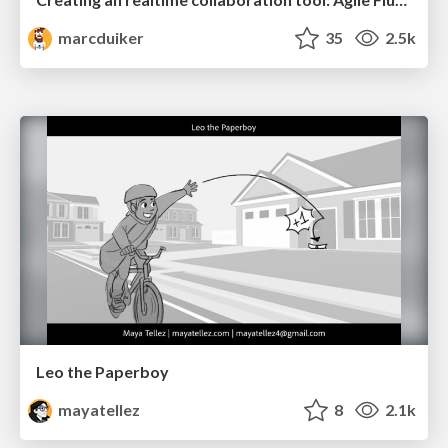
marcduiker
35
2.5k
Leo the Paperboy
mayatellez
8
2.1k