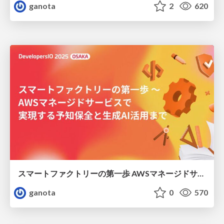
ganota
2
620
スマートファクトリーの第一歩 AWSマネージドサービスで実現する予知保全と生成AI活用まで
ganota
0
570