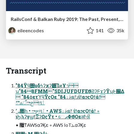
RailsConf & Balkan Ruby 2019: The Past, Present, and Future of Rails at GitHub
eileencodes
141
35k
Transcript
"84Ϋϥ΢υδϟʔχʔ͸͡ΊͷҰา
ʮ"848FMM"SDIJUFDUFEϑϨʔϜϫʔΫʯͰ஌Δ
 "84ϕετϓϥΫςΟε "84ࣄۀຊ෦ɹίϯαϧςΟϯά෦
ొஃऀࢢాળٱ
ιϦϡʔγϣϯΞʔΩςΫτ • େࡕΦϑΟεॴଐ
• ޷͖ͳAWSαʔϏε ◦ AWS IoTܥαʔϏε
໼৔ͱΜ ͸Ϡό͔ͬͨͨͰ͢