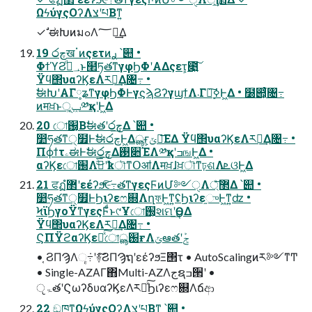
ΩϟύγςΟʔΛצʹཔΒͳ͍
✓ ࣗಈԽͷมߋΛ؅ཧ͢Δ
19 ෮چखॱͷςετͷ࣮ࢪ ՝୊ •
ΦϯϓϨ؀ڥͩͱ໢ཏతͳγφϦΦʹΑΔςετ͕೉͍͠
Ϋϥ΢υαʔϏεΛར༻͢Δ৔߹ •
ࣗಈԽʹΑΓ༷ʑͳγφϦΦͰγϛϡϨʔγϣϯΛ܁Γฦ࣮͠ߦͰ͖Δ • ໰୊͕͋ͬͨ৔߹
ͷमਖ਼ͱݕূ͕༰қʹͰ͖Δ
20 ো֐͔Βࣗಈతʹ෮چ͢Δ ՝୊ •
෺ཧతͳ੍໿Ͱࣗಈ෮چͰ͖Δൣғ͕ݶఆ͞ΕΔ Ϋϥ΢υαʔϏεΛར༻͢Δ৔߹ •
ΠϕϯτۦಈͰࣗಈ෮چ͢Δ࢓૊ΈΛ༰қʹߏஙͰ͖Δ •
αʔϏεো֐Λىͣ͜͞ʹҟৗͳՕॴΛमਖ਼ɺਖ਼ৗͳঢ়ଶΛܧଓͰ͖Δ
21 ਫฏํ޲ʹεέʔϧͯ͠૯߹తͳγεςϜͷՄ༻ੑΛ޲্ͤ͞Δ ՝୊ •
෺ཧతͳ੍໿ͰϦιʔεෆ଍ΛղফͰ͖ͳ͍ʢϦιʔε֦ுͰ͖ͳ͍ʣ •
ϞϊϦγοΫͳγεςϜͩͱ୯Ұো֐͕શମʹӨڹ͢Δ
Ϋϥ΢υαʔϏεΛར༻͢Δ৔߹ •
ϚΠΫϩαʔϏεԽͯ͠ো֐ൣғΛݶఆతʹܰݮ
• ֤ϨΠϠΛૄ݁߹ʹ࿈݁͠ϨΠϠຖʹεέʔϧΞ΢τ • AutoScalingͷར༻ͳͲ
• Single-AZΑΓ΋Multi-AZΛجຊߏ੒ʹ •
ੵۃతʹϚωʔδυαʔϏεΛར༻ͯ͠Ϧιʔεෆ଍Λճආ
22 ඞཁͳΩϟύγςΟʔΛצʹཔΒͳ͍ ՝୊ •