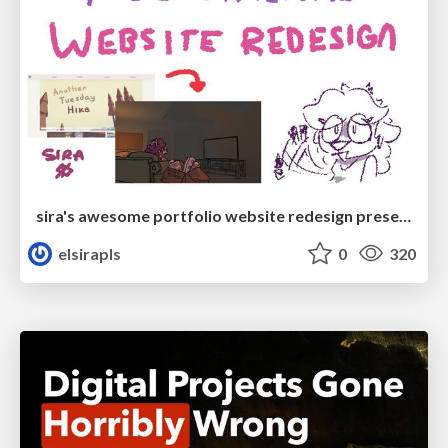
sira's awesome portfolio website redesign presentation
elsirapls
0
320