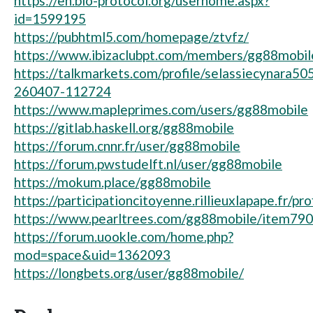
https://en.bio-protocol.org/userhome.aspx?
id=1599195
https://pubhtml5.com/homepage/ztvfz/
https://www.ibizaclubpt.com/members/gg88mobi
https://talkmarkets.com/profile/selassiecynara50
260407-112724
https://www.mapleprimes.com/users/gg88mobile
https://gitlab.haskell.org/gg88mobile
https://forum.cnnr.fr/user/gg88mobile
https://forum.pwstudelft.nl/user/gg88mobile
https://mokum.place/gg88mobile
https://participationcitoyenne.rillieuxlapape.fr/pr
https://www.pearltrees.com/gg88mobile/item79
https://forum.uookle.com/home.php?
mod=space&uid=1362093
https://longbets.org/user/gg88mobile/