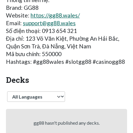
Brand: GG88
Website:
https://gg88.wales/
Email:
support@gg88.wales
Số điện thoại: 0913 654 321
Địa chỉ: 123 Võ Văn Kiệt, Phường An Hải Bắc,
Quận Sơn Trà, Đà Nẵng, Việt Nam
Mã bưu chính: 550000
Hashtags: #gg88wales #slotgg88 #casinogg88
Decks
Language
gg88 hasn't published any decks.