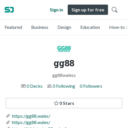
Sign in
Sign up for free
Featured
Business
Design
Education
How-to &
gg88
gg88waless
0 Decks
0 Following
0 Followers
0 Stars
https://gg88.wales/
https://gg88.wales/