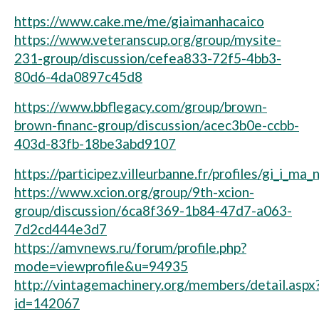
https://www.cake.me/me/giaimanhacaico
https://www.veteranscup.org/group/mysite-
231-group/discussion/cefea833-72f5-4bb3-
80d6-4da0897c45d8
https://www.bbflegacy.com/group/brown-
brown-financ-group/discussion/acec3b0e-ccbb-
403d-83fb-18be3abd9107
https://participez.villeurbanne.fr/profiles/gi_i_ma_
https://www.xcion.org/group/9th-xcion-
group/discussion/6ca8f369-1b84-47d7-a063-
7d2cd444e3d7
https://amvnews.ru/forum/profile.php?
mode=viewprofile&u=94935
http://vintagemachinery.org/members/detail.aspx
id=142067