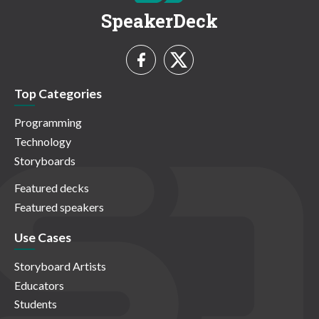
SpeakerDeck
Top Categories
Programming
Technology
Storyboards
Featured decks
Featured speakers
Use Cases
Storyboard Artists
Educators
Students