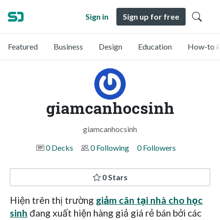
Sign in
Sign up for free
Featured
Business
Design
Education
How-to &
giamcanhocsinh
giamcanhocsinh
0 Decks
0 Following
0 Followers
0 Stars
Hiện trên thị trường
giảm cân tại nhà cho học
sinh
đang xuất hiện hàng giả giá rẻ bán bởi các