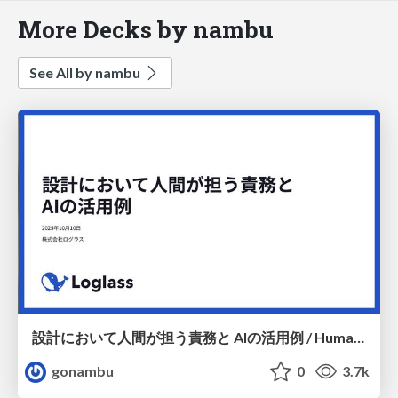
More Decks by nambu
See All by nambu
設計において人間が担う責務と AIの活用例 / Human Responsibilities in Design and Examples of AI Use
gonambu
0
3.7k