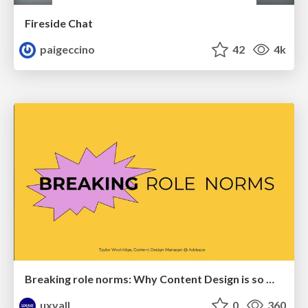
Fireside Chat
paigeccino
42
4k
Breaking role norms: Why Content Design is so much more than writing copy - Taylor Woolridge
uxyall
0
360