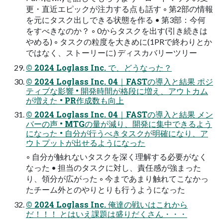
更・直近エピックが注力する点も話す ◦ 第2部の情報
を元にタスク出しできる状態を作る • 第3部：今何
をすべきなのか？ ◦ 0からタスクを出す(引き続きは
やめる) ◦ タスクの粒度を大きめに(1PRで終わりとか
ではなく、ストーリーに) ディスカバリーツリー
© 2024 Loglass Inc. で、どうなった？
© 2024 Loglass Inc. 04｜FASTの導入と結果 ポジ
ティブな影響 • 開発時間が格段に増え、アウトカム
が増えた • PR作成数も向上
© 2024 Loglass Inc. 04｜FASTの導入と結果 メン
バーの声 • MTGの量が減り、開発に集中できるよう
になった • 自分が行うべきタスクが明確になり、ア
ウトプットが出せるようになった
◦ 自分が触れないタスクを深く理解する必要がなく
なった • 担当のタスクに対し、責任感が強まった
り、領分が広がった ◦ 今まであまり触れてこなかっ
たチーム外とのやりとりも行うようになった
© 2024 Loglass Inc. 俺達の戦いはこれから
だ！！！ とはいえ課題は盛りだくさん・・・