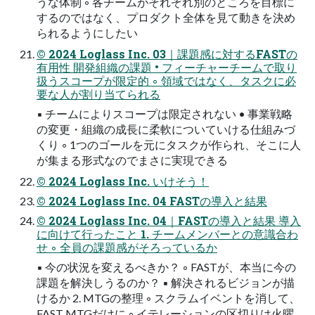
うな体制 ◦ 各チームがそれぞれ別のところを目標に
するのではなく、プロダクト全体を見て動きを決め
られるようにしたい
© 2024 Loglass Inc. 03｜課題感に対するFASTの
有用性 開発組織の課題 • フィーチャーチームで取り
扱うスコープが限定的 ◦ 領域ではなく、タスクに必
要な人が割り当てられる
▪ チームによりスコープは限定されない • 事業戦略
の変更・組織の成長に柔軟についていける仕組みづ
くり ◦ 1つのゴールを元にタスクが作られ、そこに人
が集まる形式なのでまさに実現できる
© 2024 Loglass Inc. いけそう！
© 2024 Loglass Inc. 04 FASTの導入と結果
© 2024 Loglass Inc. 04｜FASTの導入と結果 導入
に向けて行ったこと 1. チームメンバーとの意識合わ
せ ◦ 全員の課題感がそろっているか
▪ 今の状況を変えるべきか？ ◦ FASTが、本当に今の
課題を解決しうるのか？ ▪ 解決されるビジョンが描
けるか 2. MTGの整理 ◦ スクラムイベントを消して、
FAST MTGだけに ◦ イテレーションの区切りは火曜