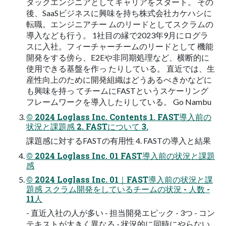
タックエンジニアとしてキャリアをスタート。 その
後、SaaSビジネスに興味を持ち株式会社カケハシに
転職。エンジニアチー ムのリードとしてスクラムの
導入なども行う。 1社目の縁で2023年9月にログラ
スに入社。フィーチャーチームのリードとして 機能
開発をする傍ら、E2Eや非同期処理など、横断的に
使用できる基盤を作っ たりしている。 直近では、生
産性向上のために開発組織はどうあるべきかなどに
も興味を持っ てチームにFASTというスケーリング
フレームワークを導入したりしている。 Go Nambu
© 2024 Loglass Inc. Contents 1. FAST導入前の
状況と課題感 2. FASTについて 3.
課題感に対するFASTの有用性 4. FASTの導入と結果
© 2024 Loglass Inc. 01 FAST導入前の状況と課題
感
© 2024 Loglass Inc. 01｜FAST導入前の状況と課
題感 スクラム開発をしているチームの状況 - 人数 -
11人
- 直近入社の人が多い - 担当開発エピック - 3つ - コン
テキストが大きく異なる - 状況的に同時にやらない