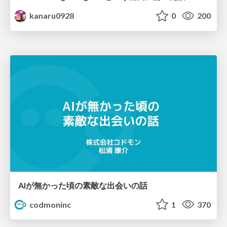
kanaru0928
0
200
AIが無かった頃の素敵な出会いの話
codmoninc
1
370