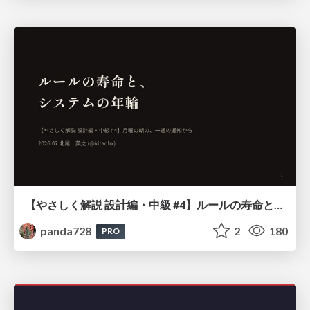
【やさしく解説 設計編・中級 #4】ルールの寿命と、システムの年輪
panda728
2
180
PRO