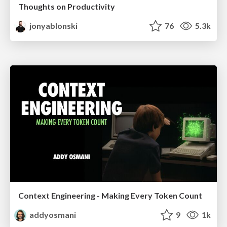
Thoughts on Productivity
jonyablonski
76
5.3k
Context Engineering - Making Every Token Count
addyosmani
9
1k