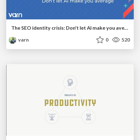
The SEO identity crisis: Don't let AI make you average
varn
0
520