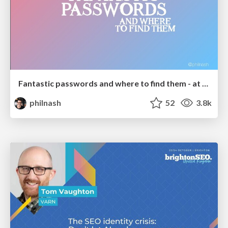
Fantastic passwords and where to find them - at NoRuKo
philnash
52
3.8k