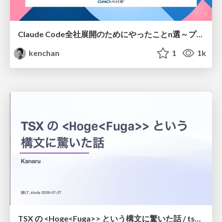
Claude Code全社展開のためにやったことn選～プラグイン302個・コミッター271人を支えるために～
kenchan
1
1k
TSX の <Hoge<Fuga>> という構文に驚いた話 / tsx-type-argument-syntax