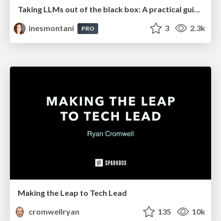
Taking LLMs out of the black box: A practical guide to human-in-the-loop distillation
inesmontani
3
2.3k
PRO
Making the Leap to Tech Lead
cromwellryan
135
10k