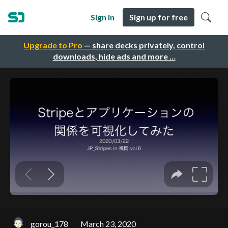
Sign in
Sign up for free
Upgrade to Pro
— share decks privately, control
downloads, hide ads and more …
gorou_178
March 23, 2020