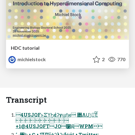
HDC tutorial
michielstock
2
770
Transcript
4USJQFͱΞϓϦέʔγϣϯͷ ؔ܎ΛՄࢹԽͯ͠Έͨ

+1@4USJQFTJO෱ԬWPM