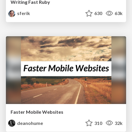
Writing Fast Ruby
sferik
630
63k
Faster Mobile Websites
deanohume
310
32k