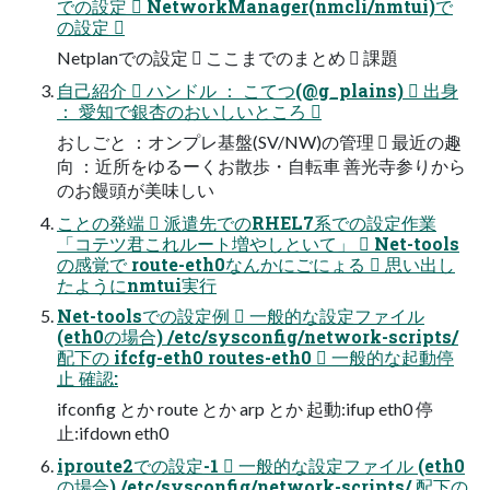
での設定  NetworkManager(nmcli/nmtui)で
の設定 
Netplanでの設定  ここまでのまとめ  課題
自己紹介  ハンドル ： こてつ(@g_plains)  出身
： 愛知で銀杏のおいしいところ 
おしごと ：オンプレ基盤(SV/NW)の管理  最近の趣
向 ：近所をゆるーくお散歩・自転車 善光寺参りから
のお饅頭が美味しい
ことの発端  派遣先でのRHEL7系での設定作業
「コテツ君これルート増やしといて」  Net-tools
の感覚で route-eth0なんかにごにょる  思い出し
たようにnmtui実行
Net-toolsでの設定例  一般的な設定ファイル
(eth0の場合) /etc/sysconfig/network-scripts/
配下の ifcfg-eth0 routes-eth0  一般的な起動停
止 確認:
ifconfig とか route とか arp とか 起動:ifup eth0 停
止:ifdown eth0
iproute2での設定-1  一般的な設定ファイル (eth0
の場合) /etc/sysconfig/network-scripts/ 配下の