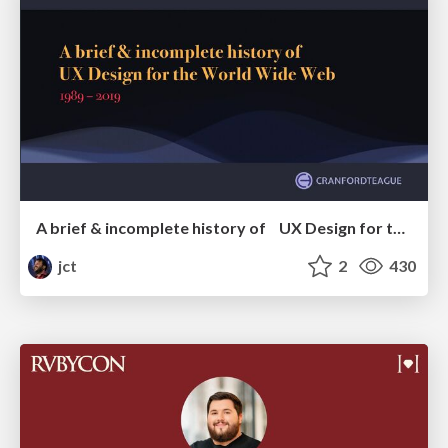
A brief & incomplete history of UX Design for the World Wide Web: 1989–2019
jct
2
430