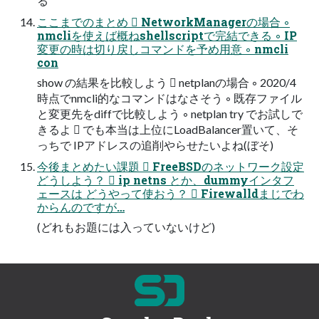
る
ここまでのまとめ  NetworkManagerの場合 ◦
nmcliを使えば概ねshellscriptで完結できる ◦ IP
変更の時は切り戻しコマンドを予め用意 ◦ nmcli
con
show の結果を比較しよう  netplanの場合 ◦ 2020/4
時点でnmcli的なコマンドはなさそう ◦ 既存ファイル
と変更先をdiffで比較しよう ◦ netplan try でお試しで
きるよ  でも本当は上位にLoadBalancer置いて、そ
っちで IPアドレスの追削やらせたいよね(ぼそ)
今後まとめたい課題  FreeBSDのネットワーク設定
どうしよう？  ip netns とか、dummyインタフ
ェースは どうやって使おう？  Firewalldまじでわ
からんのですが…
(どれもお題には入っていないけど)