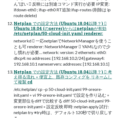
ん”ぽい  反映には別途コマンド実行が必要 IP変更:
ifdown-eth0 ; ifup-eth0 RT追加:ifup-routes (削除は ip
route delete)
Netplan での設定方法 (Ubuntu 18.04以降？) 
Ubuntu 18.04 (のserver)からはnetplanが有効
/etc/netplan/50-cloud-init.yaml renderer:
networkd  一応netplanでNetworkManagerを使うこ
とも可 renderer: NetworkManager  YAMLなので少
し慣れが必要… network: version: 2 ethernets: eth0:
dhcp4: no addresses: [192.168.10.2/24] gateway4:
192.168.10.1 nameservers: addresses: [192.168.10.1]
Netplan での設定方法 (Ubuntu 18.04以降？)  考
え得る流れ ◦ 便宜上、既存コンフィグを リネームし
て複製 cd
/etc/netplan/ cp –p 50-cloud-init.yaml 99-oreore-
init.yaml ◦ vi 99-oreore-init.yaml で設定を作り込む ◦
変更部位をdiffで比較する diff 50-cloud-init.yaml 99-
oreore-init.yaml ◦ 設定反映 即時: netplan apply 試行:
netplan try ※try時は、デフォルト120秒で切り戻しす