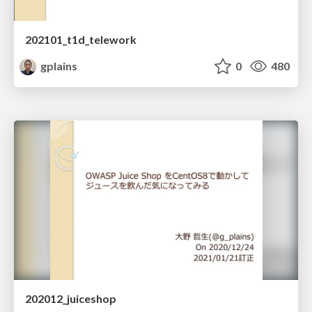
202101_t1d_telework
gplains
0
480
202012_juiceshop