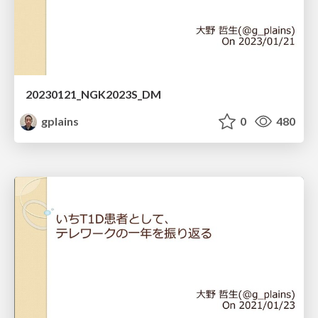
20230121_NGK2023S_DM
gplains
0
480