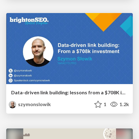
Data-driven link building: lessons from a $708K investment (BrightonSEO talk)
szymonslowik
1
1.2k