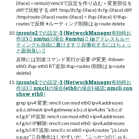
(iface) ◦ nmtuiかnmcliで設定を作り込む ◦ 変更部位を
diffで比較する diff /tmp/ifcfg-(iface) ifcfg-(iface) diff
/tmp/route-(iface) route-(iface) ◦ ifup-(iface) やifup-
routesで反映 ※ルーティング削除は ip route delete
iproute2での設定-3 (NetworkManager有効時お
作法)  nmtuiの場合 #nmtui  ipアドレスもルー
ティングも自由に書けます  自働化するにはちょっ
と面倒臭い 
反映には別途コマンド実行が必要 IP変更: ifdown-
eth0; ifup-eth0 RT追加:ifup-routes (削除は ip route
delete)
iproute2での設定-3 (NetworkManager有効時お
作法)  nmcliの場合(eth0の場合) 確認: nmcli con
show eth0 |
grep ipv4 変更: nmcli con mod eth0 ipv4.addresses
a.b.c.d/mask ipv4.gateway a.b.c.d ipv4.dns “a.b.c.d
e.f.g.h” IP追加: nmcli con mod eth0 +ipv4.addresses
e.f.g.h/i IP解除: nmcli con mod eth0 -ipv4.addresses
e.f.g.h/i RT追加: nmcli c m eth0 +ipv4.routes “j.k.l.m/n
o.p.q.r”  自働化はしやすいが、”ふっかつのじゅも