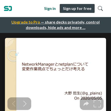
Sign in
Sign up for free
Upgrade to Pro
— share decks privately, control
downloads, hide ads and more …