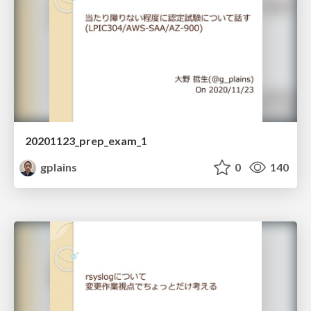
20201123_prep_exam_1
gplains
0
140