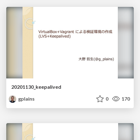
20201130_keepalived
gplains
0
170