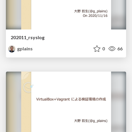
202011_rsyslog
gplains
0
66