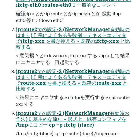
ifcfg-eth0 routes-eth0  一般的なコマンド
確認:ip a とか ip route とか ip neigh とか 起動:ifup
eth0 停止:ifdown eth0
iproute2での設定-2 (NetworkManager有効時の
はまり)  稀によくある失敗例 ◦ テキストエディタ
でifcfg-xxx を書き換える ◦ 既存のifcfg-xxx と比
較する
◦ 意気揚々とifdown xxx ; ifup xxx する ◦ ip a して結果
にニヤニヤする ◦ 再起動する
iproute2での設定-2 (NetworkManager有効時の
はまり)  稀によくある失敗例 ◦ テキストエディタ
でroute-xxx を書き換える ◦ 既存のroute-xxx と
比較する
◦ 結果にニヤニヤする ◦ nmtuiを実行する ◦ cat route-
xxx する
iproute2での設定-3 (NetworkManager有効時お
作法)  基本的な流れ ◦ 形式上、既存コンフィグを
/tmpにコピー cp –p ifcfg-(iface)
/tmp/ifcfg-(iface) cp –p route-(iface) /tmp/route-