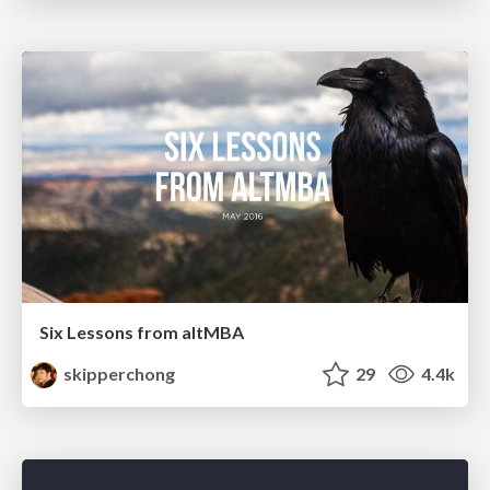
Six Lessons from altMBA
skipperchong
29
4.4k