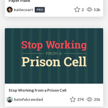
Paper Plane
katiecoart
2
52k
PRO
Stop Working from a Prison Cell
hatefulcrawdad
274
21k