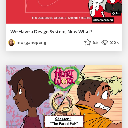
We Have a Design System, Now What?
morganepeng
55
8.2k