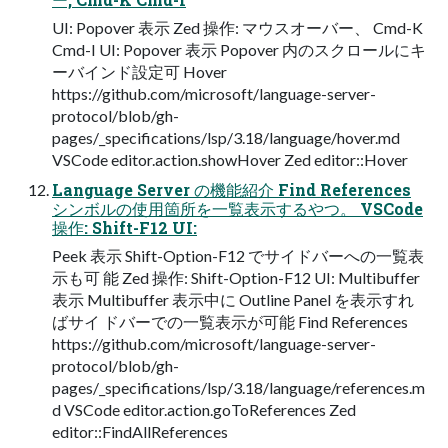
UI: Popover 表示 Zed 操作: マウスオーバー、 Cmd-K
Cmd-I UI: Popover 表示 Popover 内のスクロールにキ
ーバインド設定可 Hover
https://github.com/microsoft/language-server-
protocol/blob/gh-
pages/_specifications/lsp/3.18/language/hover.md
VSCode editor.action.showHover Zed editor::Hover
Language Server の機能紹介 Find References
シンボルの使用箇所を一覧表示するやつ。 VSCode
操作: Shift-F12 UI:
Peek 表示 Shift-Option-F12 でサイドバーへの一覧表
示も可 能 Zed 操作: Shift-Option-F12 UI: Multibuffer
表示 Multibuffer 表示中に Outline Panel を表示すれ
ばサイ ドバーでの一覧表示が可能 Find References
https://github.com/microsoft/language-server-
protocol/blob/gh-
pages/_specifications/lsp/3.18/language/references.m
d VSCode editor.action.goToReferences Zed
editor::FindAllReferences