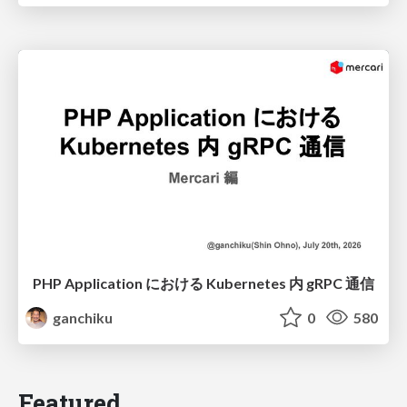
PHP Application における Kubernetes 内 gRPC 通信
ganchiku
0
580
Featured