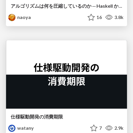
アルゴリズムは何を圧縮しているのか ─ Haskell から育った「圧縮代数」というメンタルモデル
naoya
16
3.8k
仕様駆動開発の消費期限
watany
7
2.9k