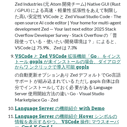
Zed Industries (元 Atom 開発チーム) Native GUI (Rust
/ GPUI) による高速・軽量性 拡張性をあえて制限し
た高い安定性 VSCode と Zed Visual Studio Code - The
open source AI code editor | Your home for multi-agent
development Zed — Your last next editor 2025 Stack
Overflow Developer Survey - Stack Overflow の「普
段使っている・使いたい開発環境は？」によると、
VSCode は 75.9%、Zed は 7.3%
VSCode と Zed VSCode 拡張機能「Go」 をインス
トール gopls が未インストールの場合、ダイアログ
からワ ンクリックで導入可能 gopls
の自動更新オプションあり Zed デフォルトでGo言語
サポート が組み込まれている ただし gopls 自体は自
分でインストールしておく必 要がある Language
Server 使用開始方法の違い Go - Visual Studio
Marketplace Go - Zed
Language Server の機能紹介 with Demo
Language Server の機能紹介 Hover シンボルの
情報を表示するやつ。 VSCode 操作: マウスオーバ
ー, Cmd-K Cmd-I