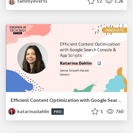
tammyeverts
12
1.2k
Efficient Content Optimization with Google Search Console & Apps Script
katarinadahlin
1
760
PRO