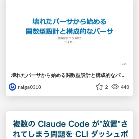
壊れたパーサから始める関数型設計と構成的なパーサ #fp_matsuri
raiga0310
2
440