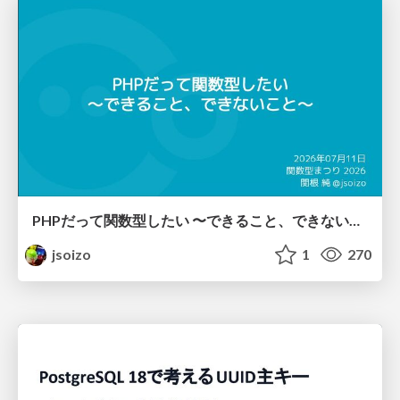
PHPだって関数型したい 〜できること、できないこと〜 / fp-in-php
jsoizo
1
270