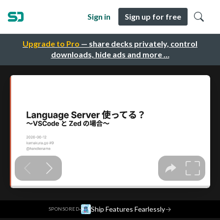
Sign in
Sign up for free
Upgrade to Pro
— share decks privately, control
downloads, hide ads and more …
·
Ship Features Fearlessly
→
SPONSORED