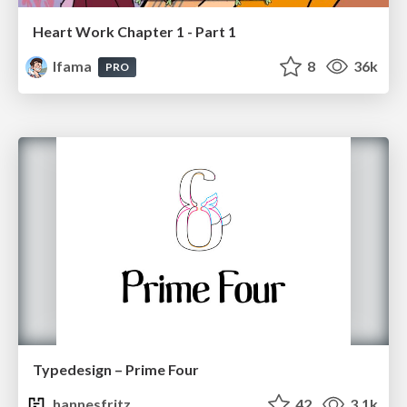
Heart Work Chapter 1 - Part 1
lfama
8
36k
PRO
Typedesign – Prime Four
hannesfritz
42
3.1k