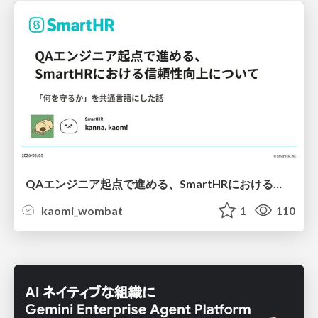
QAエンジニア起点で進める、SmartHRにおける信頼性向上について
kaomi_wombat
1
110