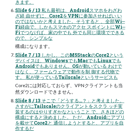
きます。
Slide 6 / 13 私も最初は、Androidスマホをわざわ
ざ経 由せずに、Core2をVPNに参加させればい い
のではないかと考えました。そうすると 、全部Wi‒
Fi経由で、しかもスマホのアクセ スポイントにWi‒
Fiでつなげば、家の中でも 外でも同じ環境でできる
ので、シンプルな
構成になります。
Slide 7 / 13 しかし、このM5StackのCore2という
デバ イスは、WindowsでもMacでもLinuxでも
Androidでもありません。OSが動いている わけで
はなく、ファームウェアで動作を制 御する代物で
す。 私が使っているTailscaleというサービスも
Core2には対応しておらず、VPNクライア ントも当
然ダウンロードできません。
Slide 8 / 13 そこで「どうする…？」と考えました。
さすがにTailscaleのクライアントをスクラ ッチ実
装するのはやりすぎかなということ で、さきほどの
構成にすると決めました。 ただ、Androidにアプリ
を載せてCore2と 通信しようとすると、アプリを自
作するだ