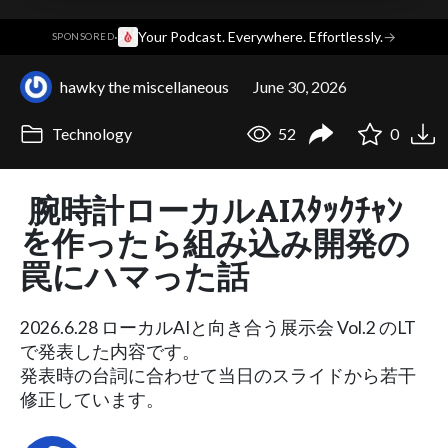
·
Your Podcast. Everywhere. Effortlessly.
→
SPONSORED
hawky the miscellaneous
June 30, 2026
Technology
52
0
腕時計ローカルAIｽﾀｯｸﾁｬﾝ
を作ったら組み込み開発の
罠にハマった話
2026.6.28 ローカルAIと向き合う展⽰会 Vol.2 のLT
で発表した内容です。
発表時の台詞に合わせて当日のスライドから若干
修正しています。