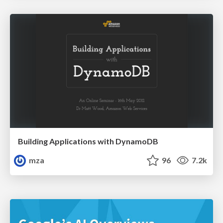
Building Applications with DynamoDB
mza
96
7.2k