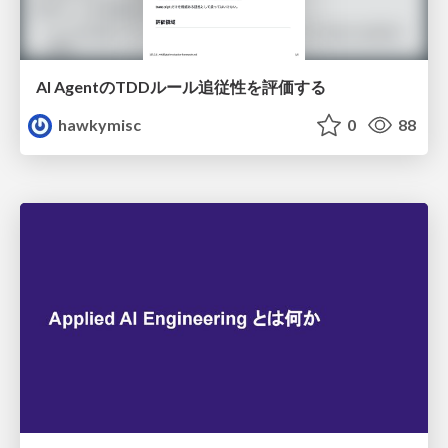
AI AgentのTDDルール追従性を評価する
hawkymisc
0
88