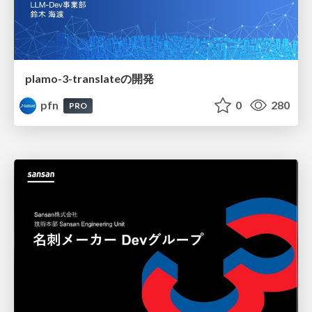
plamo-3-translateの開発
pfn
0
280
PRO