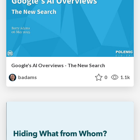
Google's AI Overviews - The New Search
badams
0
1.1k