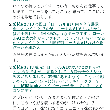
いくつか持っています、という「ちゃんと 仕事して
います」アピールをしておこうと 思って、ここにバ
ッジを載せております。
Slide 2 / 13 今回は「ローカルAIと向き合う展示
会」と いうことですが、ローカルAIそのものから
は若干外れた、番外編のようなテーマです 。ローカ
ルAIに家の外からアクセスしよう としたらどうなる
か・ということで、「腕 時計ローカルAIｽﾀｯｸﾁｬﾝを
作ったら組み込
み開発の罠にはまった話」という題材を選 んでいま
す。
Slide 3 / 13 腕時計ローカルAIｽﾀｯｸﾁｬﾝとは何ぞや、
と いう話ですが──前提として、AIｽﾀｯｸﾁｬﾝ という
ものがありまして。右側にあるよう な、こういう顔
があって……それがｽﾀｯｸﾁｬ ﾝというキャラクターで
す。M5Stackとい うメーカーが出している、マイ
コンにディ
スプレイとセンサーがまとまって付いたデ バイス
に、こういう顔を表示するのが「ｽﾀ ｯｸﾁｬﾝ」で、
元々はメーカー発ではなくコ ミュニティ発のもので