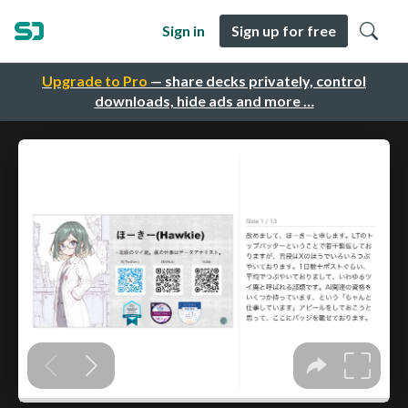
Sign in
Sign up for free
Upgrade to Pro
— share decks privately, control
downloads, hide ads and more …