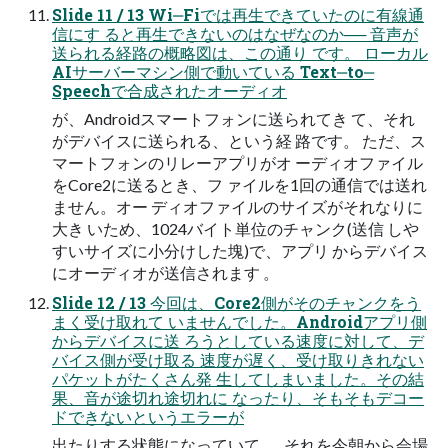
Slide 11 / 13 Wi‒Fiでは再生できていたのに有線通
信にす ると再生できないのはなぜなのか── 音声が
送られる経路の概略図は、この通り です。 ローカル
AIサーバーマシン側で動いている Text‒to‒
Speechで合成されたオーディオ
が、Androidスマートフォンに送られてき て、それ
がデバイスに送られる、という経 路です。 ただ、ス
マートフォンのリレーアプリがオ ーディオファイル
をCore2に送るとき、フ ァイルを1回の通信では送れ
ません。オー ディオファイルのサイズがそれなりに
大き いため、1024バイト単位のチャンク(送信 しや
すいサイズに小分けした塊)で、アプリ からデバイス
にオーディオが送信されます 。
Slide 12 / 13 今回は、Core2側がそのチャンクをう
まく受け取れて いませんでした。Androidアプリ側
からデバイスに送 ろうとしている速度に対して、デ
バイス側が受け取る 速度が遅く、受け取りきれない
パケットがたくさん発 生してしまいました。その結
果、音が途切れ途切れに なったり、そもそもデコー
ドできないというエラーが
出たりする状態になっていて……それを今朝から会場