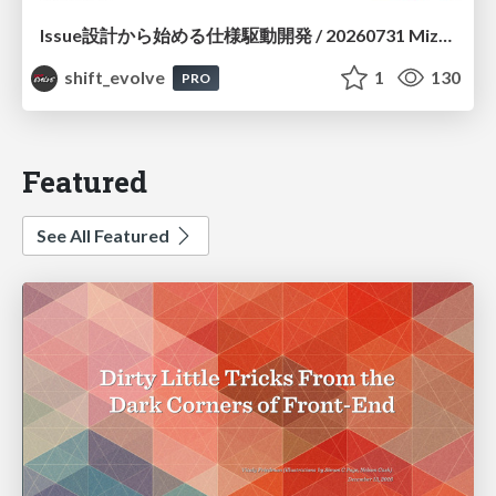
Issue設計から始める仕様駆動開発 / 20260731 Mizuki Hirata
shift_evolve
1
130
PRO
Featured
See All Featured