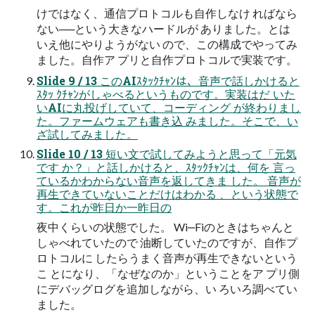
けではなく、通信プロトコルも自作しなけ ればなら
ない──という大きなハードルが ありました。とは
いえ他にやりようがない ので、この構成でやってみ
ました。自作ア プリと自作プロトコルで実装です。
Slide 9 / 13 このAIｽﾀｯｸﾁｬﾝは、音声で話しかけると
ｽﾀｯ ｸﾁｬﾝがしゃべるというものです。実装はだ いた
いAIに丸投げしていて、コーディング が終わりまし
た。ファームウェアも書き込 みました。そこで、い
ざ試してみました。
Slide 10 / 13 短い文で試してみようと思って「元気
です か？」と話しかけると、ｽﾀｯｸﾁｬﾝは、何を 言っ
ているかわからない音声を返してきま した。 音声が
再生できていないことだけはわかる 、という状態で
す。これが昨日か一昨日の
夜中くらいの状態でした。 Wi‒Fiのときはちゃんと
しゃべれていたので 油断していたのですが、自作プ
ロトコルに したらうまく音声が再生できないという
こ とになり、「なぜなのか」ということをア プリ側
にデバッグログを追加しながら、い ろいろ調べてい
ました。