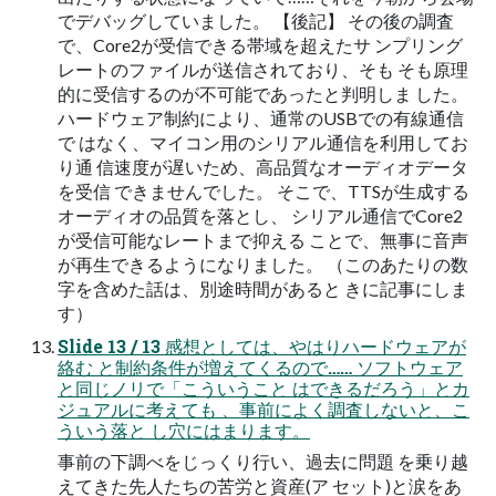
でデバッグしていました。 【後記】 その後の調査
で、Core2が受信できる帯域を超えたサ ンプリング
レートのファイルが送信されており、そも そも原理
的に受信するのが不可能であったと判明しま した。
ハードウェア制約により、通常のUSBでの有線通信
で はなく、マイコン用のシリアル通信を利用してお
り通 信速度が遅いため、高品質なオーディオデータ
を受信 できませんでした。 そこで、TTSが生成する
オーディオの品質を落とし、 シリアル通信でCore2
が受信可能なレートまで抑える ことで、無事に音声
が再生できるようになりました。 （このあたりの数
字を含めた話は、別途時間があると きに記事にしま
す）
Slide 13 / 13 感想としては、やはりハードウェアが
絡む と制約条件が増えてくるので…… ソフトウェア
と同じノリで「こういうこと はできるだろう」とカ
ジュアルに考えても 、事前によく調査しないと、こ
ういう落と し穴にはまります。
事前の下調べをじっくり行い、過去に問題 を乗り越
えてきた先人たちの苦労と資産(ア セット)と涙をあ