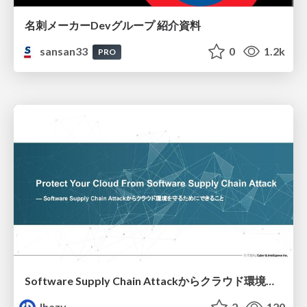
名刺メーカーDevグループ 紹介資料
sansan33
0
1.2k
PRO
Software Supply Chain Attackからクラウド環境を守るためにできること
lhazy
2
120