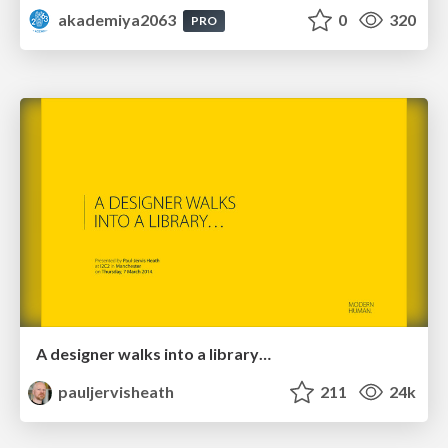
akademiya2063
0
320
PRO
A designer walks into a library…
pauljervisheath
211
24k