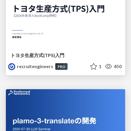
トヨタ⽣産⽅式(TPS)⼊⾨
recruitengineers
1
450
PRO