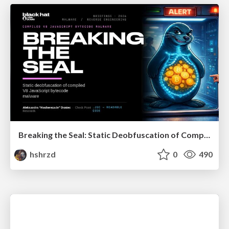
Breaking the Seal: Static Deobfuscation of Compiled V8 JavaScript Bytecode Malware
hshrzd
0
490