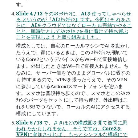
す。
Slide 4 / 13 そのｽﾀｯｸﾁｬﾝに、AIを使ってしゃべらせ
る というのが『AIｽﾀｯｸﾁｬﾝ』です。今回はそ れをさ
らに、AIをクラウドではなくローカ ル完結でやるこ
とと、腕時計としてｽﾀｯｸﾁｬ ﾝを身に着けて持ち運ぶ
ことを実現しよう と取り組みました。
構成としては、自宅のローカルマシンでAI を動かし
たうえで、家にいるときは、この ｽﾀｯｸﾁｬﾝが動いて
いるCore2というデバイ スからWi‒Fiで直接通信し
ます。外出したと きはWi‒Fiで直接入れません。ち
なみに、サ ーバー側をそのままグローバルに晒すの
も 怖すぎるので、VPNを張ったうえで、その VPN
に参加しているAndroidスマートフォ ンを使いま
す。スマホは普段持ち歩くので 、スマホとこのｽﾀｯｸ
ﾁｬﾝのパーツをセット にして持ち運び、外出時はこ
れをUSBでつ ないで、ローカルのAIにアクセスする
構成 にしています。
Slide 5 / 13 で、さきほどの構成図を見て疑問に思
われ たかもしれません。 そうですね、Core2を
VPNに参加させれば 、もっとシンプルな構成にで