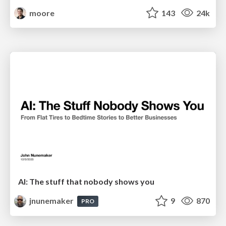
moore
143
24k
AI: The stuff that nobody shows you
jnunemaker
9
870
PRO