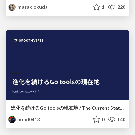
masakiokuda
1
220
進化を続けるGo toolsの現在地 / The Current State of Ever-Evolving Go Tools
hond0413
0
140