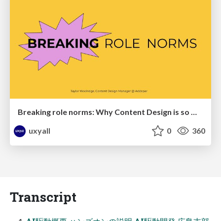
Breaking role norms: Why Content Design is so much more than writing copy - Taylor Woolridge
uxyall
0
360
Transcript