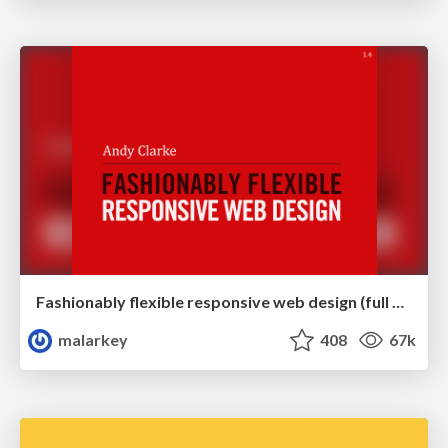
Fashionably flexible responsive web design (full day workshop)
malarkey
408
67k