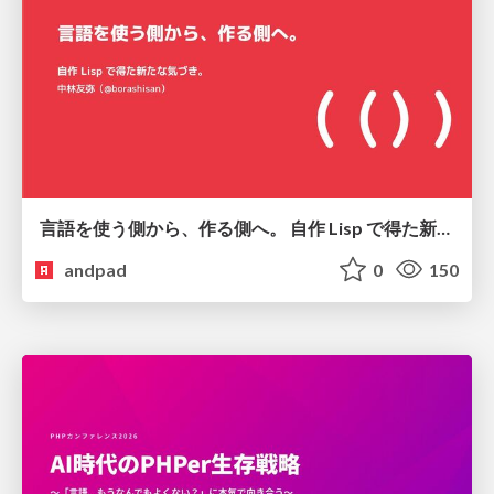
言語を使う側から、作る側へ。 自作 Lisp で得た新たな気づき。
andpad
0
150