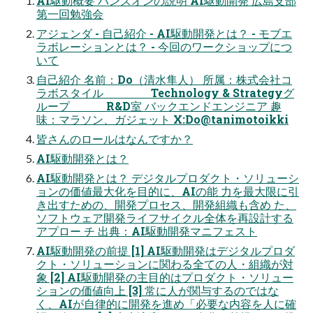
AI駆動概要 ハンズオンの説明 AI駆動開発 広島支部
第一回勉強会
アジェンダ - 自己紹介 - AI駆動開発とは？ - モブエ
ラボレーションとは？ - 今回のワークショップにつ
いて
自己紹介 名前：Do（清水隼人） 所属：株式会社コ
ラボスタイル Technology & Strategyグ
ループ R&D室 バックエンドエンジニア 趣
味：マラソン、ガジェット X:Do@tanimotoikki
皆さんのロールはなんですか？
AI駆動開発とは？
AI駆動開発とは？ デジタルプロダクト・ソリューシ
ョンの価値最大化を目的に、AIの能 力を最大限に引
き出すための、開発プロセス、開発組織も含め た、
ソフトウェア開発ライフサイクル全体を再設計する
アプロー チ 出典：AI駆動開発マニフェスト
AI駆動開発の前提 [1] AI駆動開発はデジタルプロダ
クト・ソリューションに関わる全ての人・組織が対
象 [2] AI駆動開発の主目的はプロダクト・ソリュー
ションの価値向上 [3] 常に人が関与するのではな
く、AIが自律的に開発を進め「必要な内容を人に確