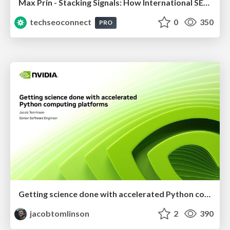
Max Prin - Stacking Signals: How International SEO Comes Together (And Falls Apart)
techseoconnect
0
350
PRO
Getting science done with accelerated Python computing platforms
jacobtomlinson
2
390