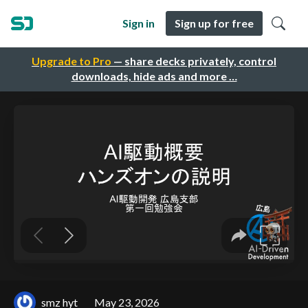
Sign in
Sign up for free
Upgrade to Pro
— share decks privately, control
downloads, hide ads and more …
smz hyt
May 23, 2026