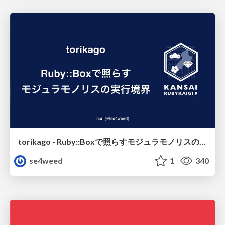
torikago - Ruby::Boxで照らすモジュラモノリスの実行境界
se4weed
1
340