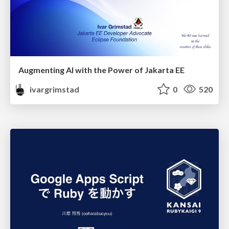
Augmenting AI with the Power of Jakarta EE
ivargrimstad
0
520