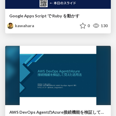
Google Apps Script で Ruby を動かす
kawahara
0
130
AWS DevOps AgentのAzure接続機能を検証して見えた活用法／Use Cases Verified for the AWS DevOps Agent's Azure Connectivity Feature