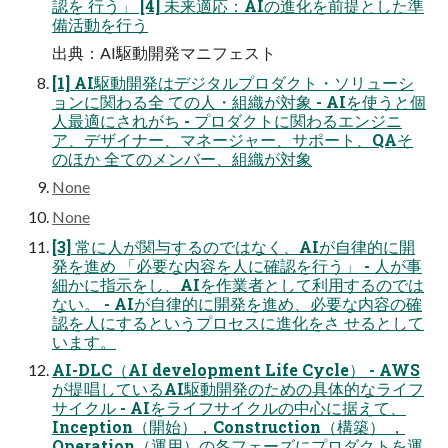
認を 行う」 [4] 未来適応：AIの進化を前提とした準
備活動を行う
出典：AI駆動開発マニフェスト
[1] AI駆動開発はデジタルプロダクト・ソリューシ
ョンに関わる全 ての人・組織が対象 - AIを使うと個
人最適にされがち - プロダクトに関わるエンジニ
ア、デザイナー、マネージャー、サポート、QAそ
のほか 全てのメンバー、組織が対象
None
None
[3] 常に人が関与するのではなく、AIが自律的に開
発を進め 「必要な内容を人に確認を行う」 - 人が事
細かに指示をし、AIを作業者として利用するのでは
ない。 - AIが自律的に開発を進め、必要な内容の確
認を人にするというプロセスに進化をさ せるとして
います。
AI-DLC（AI development Life Cycle） - AWS
が提唱しているAI駆動開発のための具体的なライフ
サイクル - AIをライフサイクルの中心に据えて、
Inception（開始），Construction（構築） ，
Operation（運用）の各フェーズにプロダクトを運