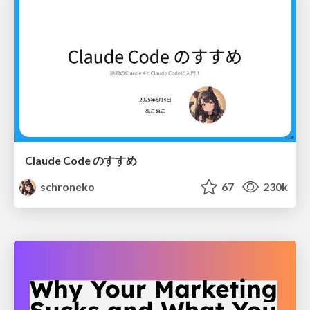
Claude Code のすすめ
schroneko
67
230k