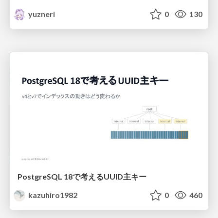
yuzneri
0
130
PostgreSQL 18で考えるUUID主キー
kazuhiro1982
0
460