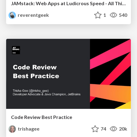
JAMstack: Web Apps at Ludicrous Speed - All Things Open 2022
reverentgeek
1
540
Code Review Best Practice
trishagee
74
20k