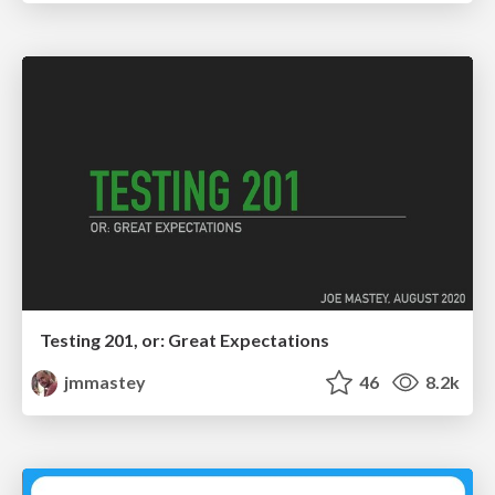
Testing 201, or: Great Expectations
jmmastey
46
8.2k