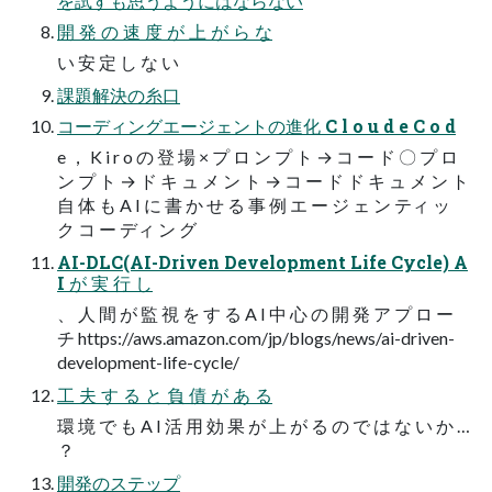
を試すも思うようにはならない
開 発 の 速 度 が 上 が ら な
い 安 定 し な い
課題解決の糸口
コーディングエージェントの進化 C l o u d e C o d
e ， K i r o の 登 場 × プ ロ ン プ ト → コ ー ド 〇 プ ロ
ン プ ト → ド キ ュ メ ン ト → コ ー ド ド キ ュ メ ン ト
自 体 も A I に 書 か せ る 事 例 エ ー ジ ェ ン ティ ッ
ク コ ー ディ ン グ
AI-DLC(AI-Driven Development Life Cycle) A
I が 実 行 し
、 人 間 が 監 視 を す る A I 中 心 の 開 発 ア プ ロ ー
チ https://aws.amazon.com/jp/blogs/news/ai-driven-
development-life-cycle/
工 夫 す る と 負 債 が あ る
環 境 で も A I 活 用 効 果 が 上 が る の で は な い か …
？
開発のステップ