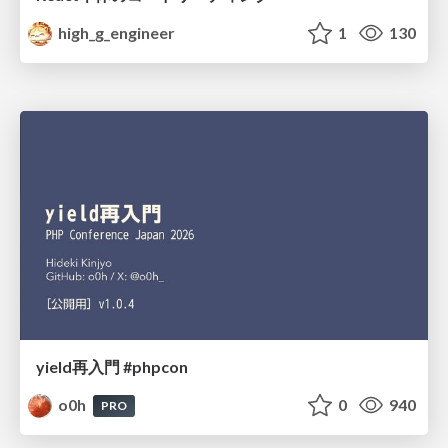
high_g_engineer
1
130
yield再入門 #phpcon
o0h
0
940
PRO