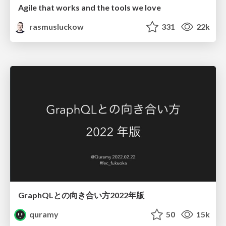
Agile that works and the tools we love
rasmusluckow
331
22k
GraphQLとの向き合い方2022年版
quramy
50
15k