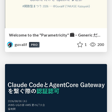
Welcome to the "Parametricity" 🏙️ − Generic だけど Specific な世界 −
guvalif
1
200
PRO