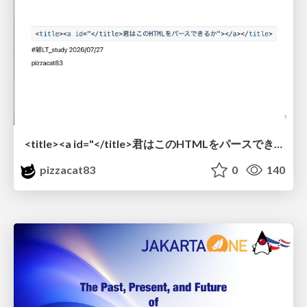
<title><a id="</title>君はこのHTMLをパースできるか"></a></title> #雑LT_study
pizzacat83
0
140