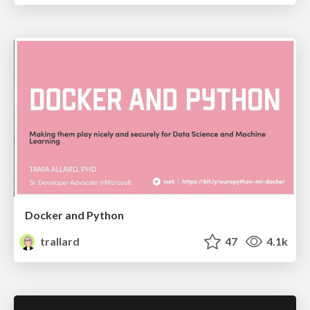
Docker and Python
trallard
47
4.1k