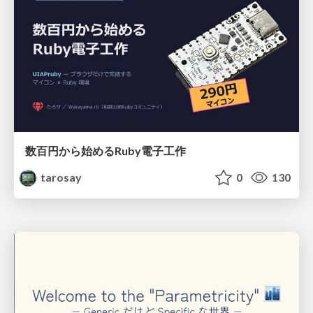
数百円から始めるRuby電子工作
tarosay
0
130