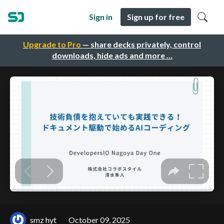
Sign in
Sign up for free
Upgrade to Pro
— share decks privately, control
downloads, hide ads and more …
smz hyt
October 09, 2025