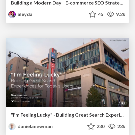
Building a Modern Day E-commerce SEO Strategy
aleyda
45
9.2k
"I'm Feeling Lucky" - Building Great Search Experiences for Today's Users (#IAC19)
danielanewman
230
23k