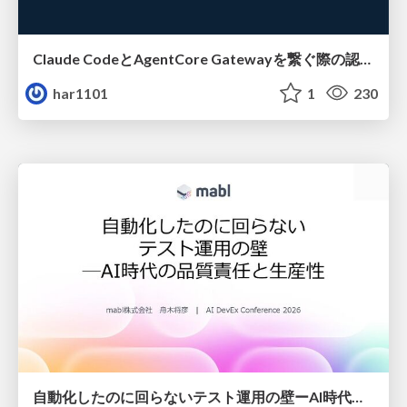
Claude CodeとAgentCore Gatewayを繋ぐ際の認証認可 / Authentication and authorization when connecting Claude Code with AgentCore Gateway
har1101
1
230
自動化したのに回らないテスト運用の壁ーAI時代の品質責任と生産性