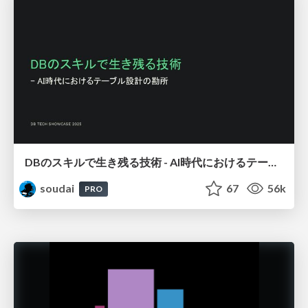
DBのスキルで生き残る技術 - AI時代におけるテーブル設計の勘所
soudai
67
56k
PRO