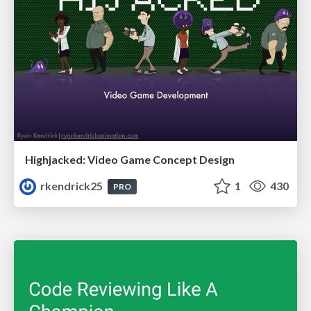
Highjacked: Video Game Concept Design
rkendrick25
1
430
PRO