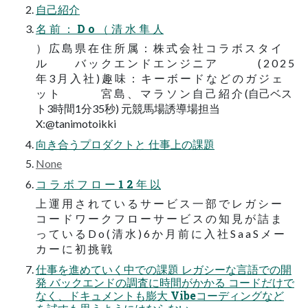
自己紹介
名 前 ： D o （ 清 水 隼 人
） 広 島 県 在 住 所 属 ： 株 式 会 社 コ ラ ボ ス タ イ
ル バ ッ ク エ ン ド エ ン ジ ニ ア ( 2 0 2 5
年 3 月 入 社 ) 趣 味 ： キ ー ボ ー ド な ど の ガ ジ ェ
ッ ト 宮 島 、 マ ラ ソ ン 自 己 紹 介 (自己ベス
ト3時間1分35秒) 元競馬場誘導場担当
X:@tanimotoikki
向き合うプロダクトと 仕事上の課題
None
コ ラ ボ フ ロ ー 1 2 年 以
上 運 用 さ れ て い る サ ー ビ ス 一 部 で レ ガ シ ー
コ ー ド ワ ー ク フ ロ ー サ ー ビ ス の 知 見 が 詰 ま
っ て い る D o ( 清 水 ) 6 か 月 前 に 入 社 S a a S メ ー
カ ー に 初 挑 戦
仕事を進めていく中での課題 レガシーな言語での開
発 バックエンドの調査に時間がかかる コードだけで
なく、ドキュメントも膨大 Vibeコーディングなど