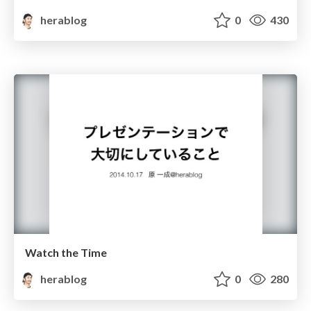
herablog
0
430
Watch the Time
herablog
0
280