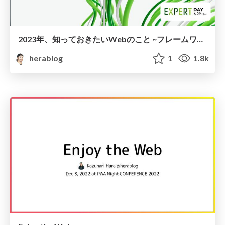
2023年、知っておきたいWebのこと ~フレームワーク・Web UI~ / web-frameworks-and-web-ui-in-2023
herablog
1
1.8k