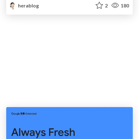
herablog
2
180