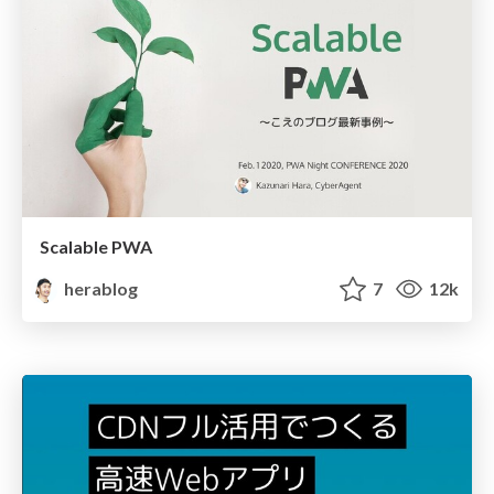
Scalable PWA
herablog
7
12k