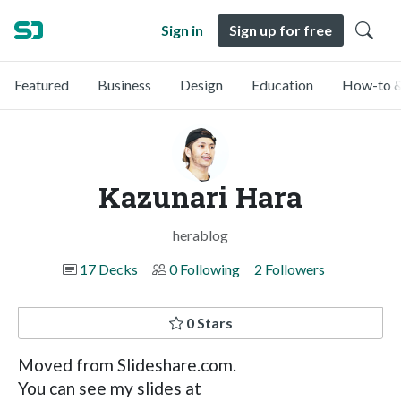
Sign in
Sign up for free
Featured
Business
Design
Education
How-to &
Kazunari Hara
herablog
17 Decks
0 Following
2 Followers
0 Stars
Moved from Slideshare.com.
You can see my slides at