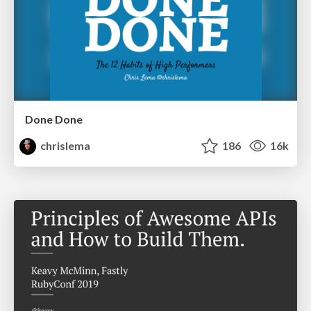
Done Done
chrislema
186
16k