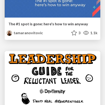
The #1 spot is gone: here's how to win anyway
tamaranovitovic
3
1.1k