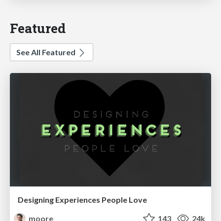
Featured
See All Featured
Designing Experiences People Love
moore
143
24k