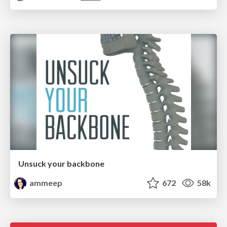
Unsuck your backbone
ammeep
672
58k