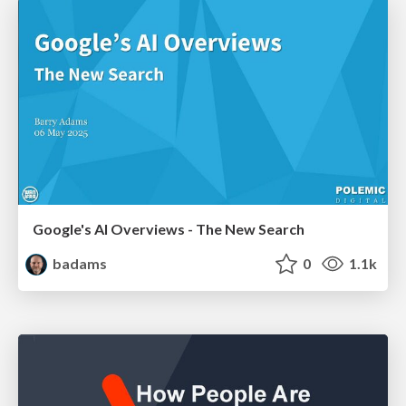
Google's AI Overviews - The New Search
badams
0
1.1k