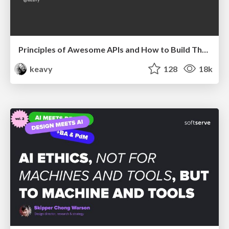
Principles of Awesome APIs and How to Build Them.
keavy
128
18k